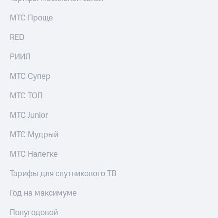
МТС Проще
RED
РИИЛ
МТС Супер
МТС ТОП
МТС Junior
МТС Мудрый
МТС Налегке
Тарифы для спутникового ТВ
Год на максимуме
Полугодовой