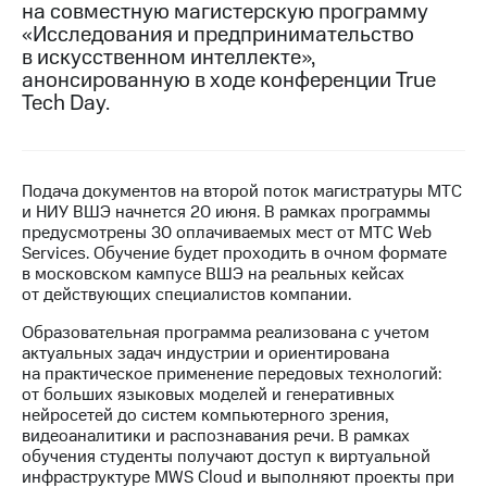
на совместную магистерскую программу
«Исследования и предпринимательство
МТС
в искусственном интеллекте»,
о технологиях
анонсированную в ходе конференции True
Достижения
Tech Day.
Интервью
Финансовая
Подача документов на второй поток магистратуры МТС
отчетность
и НИУ ВШЭ начнется 20 июня. В рамках программы
предусмотрены 30 оплачиваемых мест от МТС Web
Контакты
Services. Обучение будет проходить в очном формате
в московском кампусе ВШЭ на реальных кейсах
Пригласить
от действующих специалистов компании.
спикера
Образовательная программа реализована с учетом
м и акционерам
актуальных задач индустрии и ориентирована
Корпоративное
на практическое применение передовых технологий:
управление
от больших языковых моделей и генеративных
нейросетей до систем компьютерного зрения,
Корпоративный
видеоаналитики и распознавания речи. В рамках
секретарь
обучения студенты получают доступ к виртуальной
Раскрытие
инфраструктуре MWS Cloud и выполняют проекты при