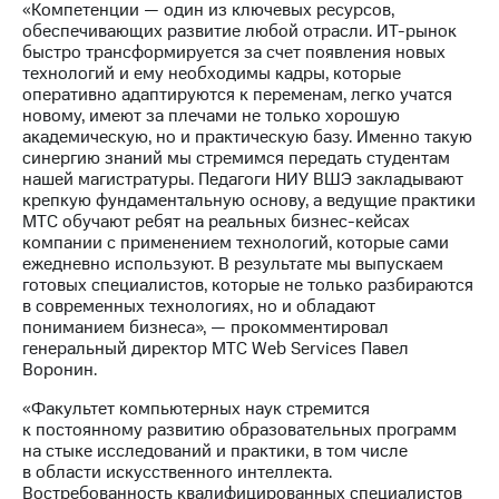
«Компетенции — один из ключевых ресурсов,
акций
обеспечивающих развитие любой отрасли. ИТ-рынок
Дивиденды
быстро трансформируется за счет появления новых
Рынок
технологий и ему необходимы кадры, которые
облигаций
оперативно адаптируются к переменам, легко учатся
новому, имеют за плечами не только хорошую
Описание
академическую, но и практическую базу. Именно такую
Еврооблигации-2023
синергию знаний мы стремимся передать студентам
Уведомление
нашей магистратуры. Педагоги НИУ ВШЭ закладывают
о
крепкую фундаментальную основу, а ведущие практики
погашении
МТС обучают ребят на реальных бизнес-кейсах
именных
компании с применением технологий, которые сами
облигаций
ежедневно используют. В результате мы выпускаем
Другое
готовых специалистов, которые не только разбираются
в современных технологиях, но и обладают
Регистратор
пониманием бизнеса», — прокомментировал
Реквизиты
генеральный директор МТС Web Services Павел
Контакты
Воронин.
йчивое развитие
и деловая этика
«Факультет компьютерных наук стремится
На главную
к постоянному развитию образовательных программ
на стыке исследований и практики, в том числе
в области искусственного интеллекта.
Востребованность квалифицированных специалистов