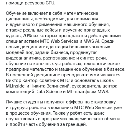
информации
помощи ресурсов GPU.
Информация
акционерам
Обучение включает в себя математические
Документы
дисциплины, необходимые для понимания
ПАО
и вдумчивого применения машинного обучения,
"МТС"
а также реальные кейсы и изучение прикладных
Собрания
курсов, 70% из которых преподаются действующими
акционеров
специалистами МТС Web Services и MWS AI. Среди
Личный
новых дисциплин: адаптация больших языковых
кабинет
моделей под задачи бизнеса, продвинутая
акционера
видеоаналитика, распознавание и синтез речи,
Акционерный
обучение на конечных устройствах, технологическое
капитал
предпринимательство и машинное обучение в бизнесе.
Контроль
В последней дисциплине преподавателями являются
и
Виктор Кантор, советник МТС и основатель школы
аудит
MLinside, и Никита Зелинский, руководитель центра
Рынок
компетенций Data Science и ML-платформ MWS.
акций
Лучшие студенты получают офферы на стажировку
Описание
и трудоустройство в компанию МТС Web Services уже
Программа
в процессе обучения. Также у ребят есть шанс
приобретения
поучаствовать в программах академического обмена
Порядок
и пройти часть обучения за границей.
выкупа