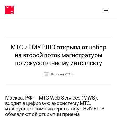
О
сторам и акционерам
Комплаенс и деловая этика
Устойчивое развитие
Медиа-центр
О МТС
О МТС
На главную
компании
О
компании
Стратегия
Стратегия
Все Новости
Карьера
в МТС
Карьера
в МТС
Пресс-
МТС и НИУ ВШЭ открывают набор
релизы
История
на второй поток магистратуры
компании
МТС
по искусственному интеллекту
о технологиях
Руководство
региона
18 июня 2025
Правовая
информация
Контакты
Москва, РФ — МТС Web Services (MWS),
входит в цифровую экосистему МТС,
Медиа-центр
и факультет компьютерных наук НИУ ВШЭ
Пресс-
объявляют об открытии приема
релизы