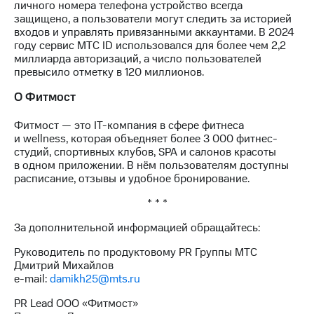
личного номера телефона устройство всегда
акций
защищено, а пользователи могут следить за историей
Дивиденды
входов и управлять привязанными аккаунтами. В 2024
Рынок
году сервис МТС ID использовался для более чем 2,2
облигаций
миллиарда авторизаций, а число пользователей
превысило отметку в 120 миллионов.
Описание
Еврооблигации-2023
О Фитмост
Уведомление
о
Фитмост — это IT-компания в сфере фитнеса
погашении
и wellness, которая объедняет более 3 000 фитнес-
именных
студий, спортивных клубов, SPA и салонов красоты
облигаций
в одном приложении. В нём пользователям доступны
Другое
расписание, отзывы и удобное бронирование.
Регистратор
* * *
Реквизиты
Контакты
За дополнительной информацией обращайтесь:
йчивое развитие
и деловая этика
Руководитель по продуктовому PR Группы МТС
На главную
Дмитрий Михайлов
e-mail:
damikh25@mts.ru
PR Lead ООО «Фитмост»