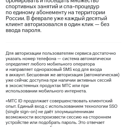
бронировать и посещать множество
спортивных занятий и спа-процедур
МТС
по единому абонементу на территории
о технологиях
России. В феврале уже каждый десятый
клиент авторизовался в один клик — без
Достижения
ввода пароля.
Интервью
Финансовая
отчетность
Для авторизации пользователям сервиса достаточно
указать номер телефона — система автоматически
Контакты
определяет любого мобильного оператора
и направляет одноразовый SMS код для входа
Пригласить
в аккаунт. Бесшовная же авторизация (автоматическая)
спикера
уже сейчас доступна при наличии активных сессий
в экосистемных продуктах МТС или при
м и акционерам
использовании мобильного интернета.
Корпоративное
«МТС ID продолжает совершенствовать клиентский
управление
опыт. Единый вход с использованием технологии SSO
(single sign-on) не даёт злоумышленникам
Корпоративный
возможности воспроизвести сессию на стороннем
секретарь
устройстве или подобрать пароль. Это отвечает
Раскрытие