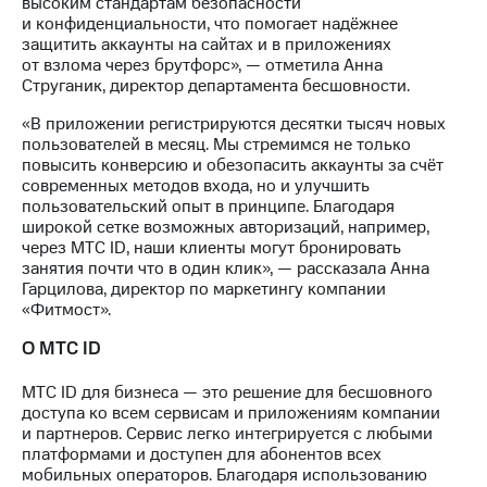
высоким стандартам безопасности
информации
и конфиденциальности, что помогает надёжнее
Информация
защитить аккаунты на сайтах и в приложениях
акционерам
от взлома через брутфорс», — отметила Анна
Документы
Струганик, директор департамента бесшовности.
ПАО
"МТС"
«В приложении регистрируются десятки тысяч новых
Собрания
пользователей в месяц. Мы стремимся не только
акционеров
повысить конверсию и обезопасить аккаунты за счёт
Личный
современных методов входа, но и улучшить
кабинет
пользовательский опыт в принципе. Благодаря
акционера
широкой сетке возможных авторизаций, например,
Акционерный
через МТС ID, наши клиенты могут бронировать
капитал
занятия почти что в один клик», — рассказала Анна
Контроль
Гарцилова, директор по маркетингу компании
и
«Фитмост».
аудит
Рынок
О МТС ID
акций
МТС ID для бизнеса — это решение для бесшовного
Описание
доступа ко всем сервисам и приложениям компании
Программа
и партнеров. Сервис легко интегрируется с любыми
приобретения
платформами и доступен для абонентов всех
Порядок
мобильных операторов. Благодаря использованию
выкупа