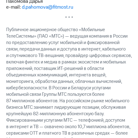
Пахомова Дарья
e-mail:
d.pahomova@fitmost.ru
* * *
Публичное акционерное общество «Мобильные
ТелеСистемы» (ПАО «МТС») — ведущая компания в России
по предоставлению услуг мобильной и фиксированной
связи, передачи данных и доступа в интернет, кабельного
и спутникового ТВ-вещания; провайдер цифровых сервисов,
включая финтех и медиа в рамках экосистем и мобильных
приложений; поставщик ИТ-решений в области
объединенных коммуникаций, интернета вещей,
мониторинга, обработки данных, облачных вычислений,
кибербезопасности. В России и Беларуси услугами
мобильной связи Группы МТС пользуются более
87 миллионов абонентов. На российском рынке мобильного
бизнеса МТС занимает лидирующие позиции, обслуживая
крупнейшую 82-миллионную абонентскую базу.
Фиксированными услугами МТС — телефонией, доступом
в интернет и ТВ — охвачено около 10,7 миллиона абонентов,
сервисами OTT и платного ТВ в различных средах — более