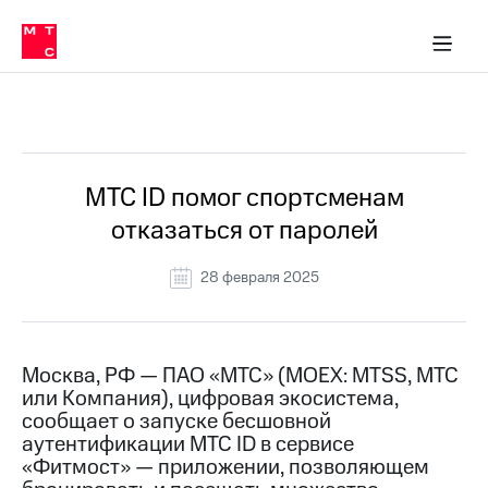
О
сторам и акционерам
Комплаенс и деловая этика
Устойчивое развитие
Медиа-центр
О МТС
О МТС
На главную
компании
О
компании
Стратегия
Стратегия
Все Новости
Карьера
в МТС
Карьера
в МТС
Пресс-
МТС ID помог спортсменам
релизы
История
отказаться от паролей
компании
МТС
о технологиях
Руководство
28 февраля 2025
региона
Правовая
информация
Москва, РФ — ПАО «МТС» (MOEX: MTSS, МТС
или Компания), цифровая экосистема,
Контакты
сообщает о запуске бесшовной
аутентификации МТС ID в сервисе
Медиа-центр
Пресс-
«Фитмост» — приложении, позволяющем
релизы