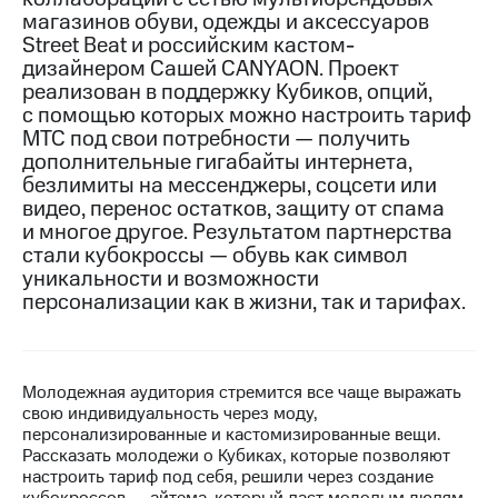
магазинов обуви, одежды и аксессуаров
МТС
Street Beat и российским кастом-
о технологиях
дизайнером Сашей CANYAON. Проект
реализован в поддержку Кубиков, опций,
Достижения
с помощью которых можно настроить тариф
МТС под свои потребности — получить
Интервью
дополнительные гигабайты интернета,
безлимиты на мессенджеры, соцсети или
Финансовая
отчетность
видео, перенос остатков, защиту от спама
и многое другое. Результатом партнерства
Контакты
стали кубокроссы — обувь как символ
уникальности и возможности
Пригласить
персонализации как в жизни, так и тарифах.
спикера
м и акционерам
Корпоративное
Молодежная аудитория стремится все чаще выражать
управление
свою индивидуальность через моду,
персонализированные и кастомизированные вещи.
Корпоративный
Рассказать молодежи о Кубиках, которые позволяют
секретарь
настроить тариф под себя, решили через создание
Раскрытие