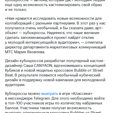
кубокроссов — айтема, который даст молодым людям
информации
еще одну возможность кастомизировать свой образ
Информация
и не только.
акционерам
Документы
«Нам нравится исследовать новые возможности для
ПАО
коллабораций с разными партнерами. В этот раз у нас
"МТС"
получился очень необычный, я бы сказала даже, арт-
Собрания
объект — кубокроссы. Надеемся, что наше желание
акционеров
сделать запоминающийся проект найдет отклик
Личный
у молодой интересующейся аудитории», — отметила
кабинет
директор департамента маркетинговых коммуникаций
акционера
МТС Мария Яковлева.
Акционерный
капитал
Дизайн кубокроссов разработал популярный кастом-
Контроль
дизайнер Саша CANYAON, вдохновившись концепцией
и
Кубиков и новой моделью кроссовок Bubble от Street
аудит
Beat. В результате появился необычный кубический
Рынок
дизайн в поддержку новой кампании для молодежной
акций
аудитории.
Описание
Кубокроссы можно
выиграть
в игре «Классики»
Программа
в мессенджере Telegram. Для этого необходимо войти
приобретения
в топ-100 участников игры по количеству набранных
Порядок
баллов. Участники также получат возможность
выкупа
выиграть оригинальные кроссовки Bubbles от Street