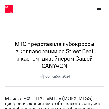
О
сторам и акционерам
Комплаенс и деловая этика
Устойчивое развитие
Медиа-центр
О МТС
О МТС
На главную
компании
О
компании
Стратегия
Стратегия
Все Новости
Карьера
в МТС
Карьера
в МТС
Пресс-
МТС представила кубокроссы
релизы
История
в коллаборации со Street Beat
компании
МТС
и кастом-дизайнером Сашей
о технологиях
Руководство
CANYAON
региона
Правовая
05 ноября 2024
информация
Контакты
Москва, РФ — ПАО «МТС» (MOEX: MTSS),
Медиа-центр
цифровая экосистема, объявляет о запуске
Пресс-
релизы
коллаборации с сетью мультибрендовых