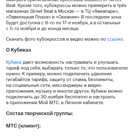
акций
Beat. Кроме того, кубокроссы можно примерить в трёх
Дивиденды
магазинах Street Beat в Москве — в ТЦ «Авиапарк»,
Рынок
«Павелецкая Плаза» и «Океания». В последнем зона
облигаций
будет доступна с 9-го по 17-е ноября, а в остальных
с 5-го ноября и до конца месяца.
Описание
Еврооблигации-2023
Скачать фото кубокроссов и видео можно по
ссылке
.
Уведомление
о
О Кубиках
погашении
именных
Кубики
дают возможность настраивать и улучшать
облигаций
тариф под себя, выбирать только то, что пользователю
Другое
нужно. К примеру, можно подключить удвоение
гигабайтов тарифа, защиту от спама, безлимиты,
Регистратор
на социальные сети, мессенджеры и видео-
Реквизиты
приложения, музыку и многое другое. Кубики можно
Контакты
подключить до 30 ноября бесплатно и настроить
йчивое развитие
в приложении Мой МТС, в Личном кабинете.
и деловая этика
Состав творческой группы:
На главную
МТС (клиент):