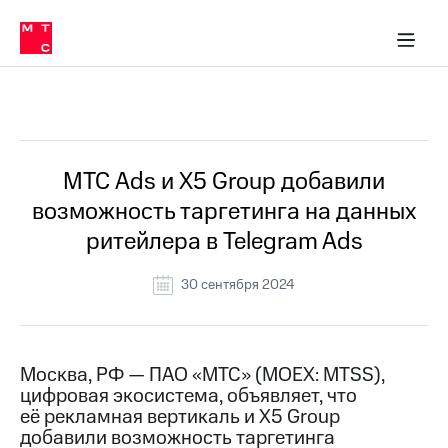
О
сторам и акционерам
Комплаенс и деловая этика
Устойчивое развитие
Медиа-центр
О МТС
О МТС
На главную
компании
О
компании
Стратегия
Стратегия
Все Новости
Карьера
в МТС
Карьера
в МТС
Пресс-
МТС Ads и X5 Group добавили
релизы
История
возможность таргетинга на данных
компании
МТС
ритейлера в Telegram Ads
о технологиях
Руководство
региона
30 сентября 2024
Правовая
информация
Контакты
Москва, РФ — ПАО «МТС» (MOEX: MTSS),
цифровая экосистема, объявляет, что
Медиа-центр
её рекламная вертикаль и X5 Group
Пресс-
добавили возможность таргетинга
релизы