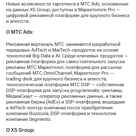
акций
Новые возможности таргетинга в МТС Ads, основанные
Дивиденды
на данных X5 Group, доступны в Маркетологе Pro —
Рынок
цифровой рекламной платформе для крупного бизнеса
облигаций
и агентств.
О МТС Ads:
Описание
Еврооблигации-2023
Уведомление
Рекламная вертикаль МТС занимается разработкой
о
передовых AdTech и MarTech-продуктов на основе
погашении
технологий Big Data и AI. Среди ключевых продуктов —
именных
рекламная платформа для самостоятельного запуска
облигаций
рекламы МТС Маркетолог, платформа для рассылки
Другое
сообщений МТС OmniChannel, Маркетолог Pro —
trading desk для крупного бизнеса и агентств,
Регистратор
технологическая платформа МТС DSP — собственная
Реквизиты
DSP-платформа для запуска programmatic-рекламы,
Контакты
МедиаСкаут — оператор рекламных данных, а также
рекламная биржа (AdEx) и SSP-платформа, вошедшие
йчивое развитие
в AdTech-контур компании после приобретения
и деловая этика
компании Buzzoola, DSP-платформа и технологии
На главную
компании Segmento.
О Х5 Group: