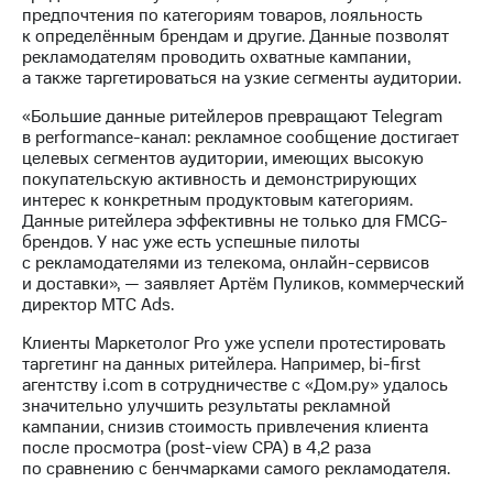
информации
предпочтения по категориям товаров, лояльность
Информация
к определённым брендам и другие. Данные позволят
акционерам
рекламодателям проводить охватные кампании,
Документы
а также таргетироваться на узкие сегменты аудитории.
ПАО
"МТС"
«Большие данные ритейлеров превращают Telegram
Собрания
в performance-канал: рекламное сообщение достигает
акционеров
целевых сегментов аудитории, имеющих высокую
Личный
покупательскую активность и демонстрирующих
кабинет
интерес к конкретным продуктовым категориям.
акционера
Данные ритейлера эффективны не только для FMCG-
Акционерный
брендов. У нас уже есть успешные пилоты
капитал
с рекламодателями из телекома, онлайн-сервисов
Контроль
и доставки», — заявляет Артём Пуликов, коммерческий
и
директор МТС Ads.
аудит
Рынок
Клиенты Маркетолог Pro уже успели протестировать
акций
таргетинг на данных ритейлера. Например, bi-first
агентству i.com в сотрудничестве с «Дом.ру» удалось
Описание
значительно улучшить результаты рекламной
Программа
кампании, снизив стоимость привлечения клиента
приобретения
после просмотра (post-view CPA) в 4,2 раза
Порядок
по сравнению с бенчмарками самого рекламодателя.
выкупа