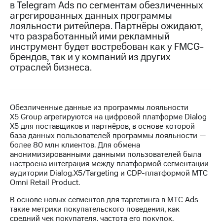
в Telegram Ads по сегментам обезличенных
агрегированных данных программы
МТС
лояльности ритейлера. Партнёры ожидают,
о технологиях
что разработанный ими рекламный
Достижения
инструмент будет востребован как у FMCG-
брендов, так и у компаний из других
Интервью
отраслей бизнеса.
Финансовая
отчетность
Обезличенные данные из программы лояльности
Контакты
X5 Group агрегируются на цифровой платформе Dialog
X5 для поставщиков и партнёров, в основе которой
Пригласить
база данных пользователей программы лояльности —
спикера
более 80 млн клиентов. Для обмена
анонимизированными данными пользователей была
м и акционерам
настроена интеграция между платформой сегментации
Корпоративное
аудитории Dialog.X5/Targeting и CDP-платформой МТС
управление
Omni Retail Product.
Корпоративный
В основе новых сегментов для таргетинга в МТС Ads
секретарь
такие метрики покупательского поведения, как
Раскрытие
средний чек покупателя, частота его покупок,