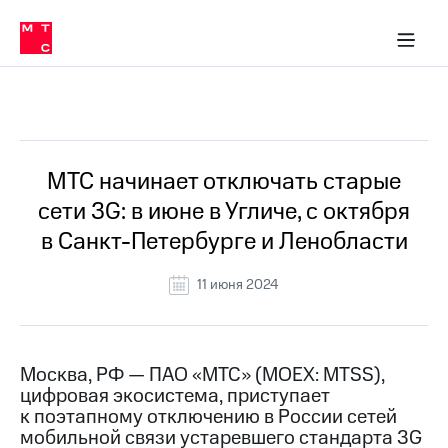
О
сторам и акционерам
Комплаенс и деловая этика
Устойчивое развитие
Медиа-центр
О МТС
О МТС
На главную
компании
О
компании
Стратегия
Стратегия
Все Новости
Карьера
в МТС
Карьера
в МТС
Пресс-
МТС начинает отключать старые
релизы
История
сети 3G: в июне в Угличе, с октября
компании
МТС
в Санкт-Петербурге и Ленобласти
о технологиях
Руководство
региона
11 июня 2024
Правовая
информация
Контакты
Москва, РФ — ПАО «МТС» (MOEX: MTSS),
цифровая экосистема, приступает
Медиа-центр
к поэтапному отключению в России сетей
Пресс-
мобильной связи устаревшего стандарта 3G
релизы