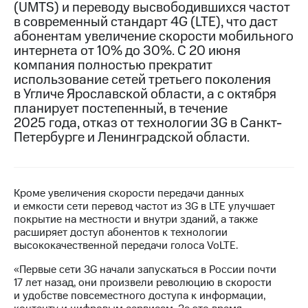
(UMTS) и переводу высвободившихся частот
в современный стандарт 4G (LTE), что даст
МТС
абонентам увеличение скорости мобильного
о технологиях
интернета от 10% до 30%. С 20 июня
Достижения
компания полностью прекратит
использование сетей третьего поколения
Интервью
в Угличе Ярославской области, а с октября
планирует постепенный, в течение
Финансовая
2025 года, отказ от технологии 3G в Санкт-
отчетность
Петербурге и Ленинградской области.
Контакты
Пригласить
спикера
Кроме увеличения скорости передачи данных
и емкости сети перевод частот из 3G в LTE улучшает
покрытие на местности и внутри зданий, а также
м и акционерам
Корпоративное
расширяет доступ абонентов к технологии
управление
высококачественной передачи голоса VoLTE.
«Первые сети 3G начали запускаться в России почти
Корпоративный
17 лет назад, они произвели революцию в скорости
секретарь
и удобстве повсеместного доступа к информации,
Раскрытие