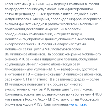
ТелеСистемы» (ПАО «МТС») — ведущая компания в России
по предоставлению услуг мобильной и фиксированной
связи, передачи данных и доступа в интернет, кабельного
и спутникового ТВ-вещания; провайдер цифровых сервисов,
включая финтех и медиа в рамках экосистем и мобильных
приложений; поставщик ИТ-решений в области
объединенных коммуникаций, интернета вещей,
мониторинга, обработки данных, облачных вычислений,
кибербезопасности. В России и Беларуси услугами
мобильной связи Группы МТС пользуются более
86 миллионов абонентов. На российском рынке мобильного
бизнеса МТС занимает лидирующие позиции, обслуживая
крупнейшую 81-миллионную абонентскую базу.
Фиксированными услугами МТС — телефонией, доступом
в интернет и ТВ — охвачено свыше 10 миллионов абонентов,
сервисами OTT и платного ТВ в различных средах — более
13 миллионов пользователей, общее количество
экосистемных клиентов МТС превышает 15 миллионов.
Компания располагает розничной сетью из более чем 4 400
магазинов в России. Акции МТС котируются на Московской
бирже под кодом MTSS. Сайт компании:
www.mts.ru