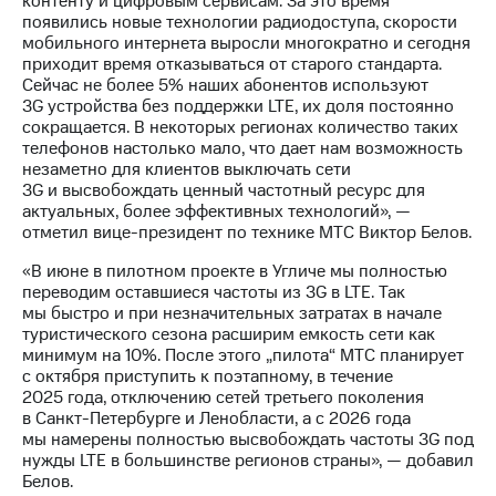
контенту и цифровым сервисам. За это время
информации
появились новые технологии радиодоступа, скорости
Информация
мобильного интернета выросли многократно и сегодня
акционерам
приходит время отказываться от старого стандарта.
Документы
Сейчас не более 5% наших абонентов используют
ПАО
3G устройства без поддержки LTE, их доля постоянно
"МТС"
сокращается. В некоторых регионах количество таких
Собрания
телефонов настолько мало, что дает нам возможность
акционеров
незаметно для клиентов выключать сети
Личный
3G и высвобождать ценный частотный ресурс для
кабинет
актуальных, более эффективных технологий», —
акционера
отметил вице-президент по технике МТС Виктор Белов.
Акционерный
капитал
«В июне в пилотном проекте в Угличе мы полностью
Контроль
переводим оставшиеся частоты из 3G в LTE. Так
и
мы быстро и при незначительных затратах в начале
аудит
туристического сезона расширим емкость сети как
Рынок
минимум на 10%. После этого „пилота“ МТС планирует
акций
с октября приступить к поэтапному, в течение
2025 года, отключению сетей третьего поколения
Описание
в Санкт-Петербурге и Ленобласти, а с 2026 года
Программа
мы намерены полностью высвобождать частоты 3G под
приобретения
нужды LTE в большинстве регионов страны», — добавил
Порядок
Белов.
выкупа