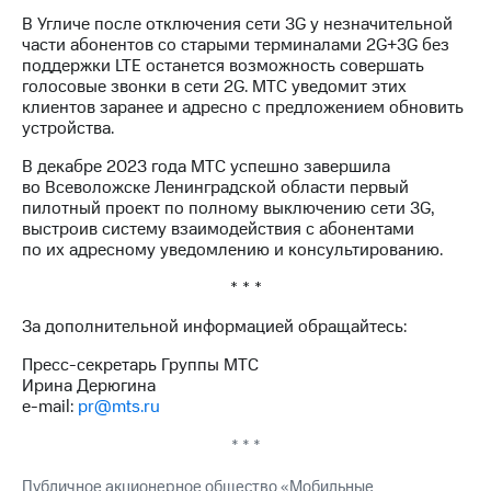
акций
В Угличе после отключения сети 3G у незначительной
Дивиденды
части абонентов со старыми терминалами 2G+3G без
Рынок
поддержки LTE останется возможность совершать
облигаций
голосовые звонки в сети 2G. МТС уведомит этих
клиентов заранее и адресно с предложением обновить
Описание
устройства.
Еврооблигации-2023
Уведомление
В декабре 2023 года МТС успешно завершила
о
во Всеволожске Ленинградской области первый
погашении
пилотный проект по полному выключению сети 3G,
именных
выстроив систему взаимодействия с абонентами
облигаций
по их адресному уведомлению и консультированию.
Другое
* * *
Регистратор
Реквизиты
За дополнительной информацией обращайтесь:
Контакты
Пресс-секретарь Группы МТС
йчивое развитие
Ирина Дерюгина
и деловая этика
e-mail:
pr@mts.ru
На главную
* * *
Публичное акционерное общество «Мобильные