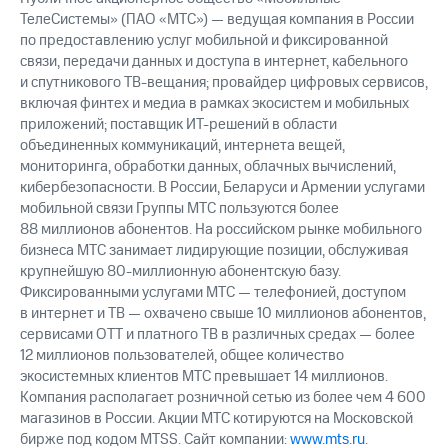
ТелеСистемы» (ПАО «МТС») — ведущая компания в России
по предоставлению услуг мобильной и фиксированной
связи, передачи данных и доступа в интернет, кабельного
и спутникового ТВ-вещания; провайдер цифровых сервисов,
включая финтех и медиа в рамках экосистем и мобильных
приложений; поставщик ИТ-решений в области
объединенных коммуникаций, интернета вещей,
мониторинга, обработки данных, облачных вычислений,
кибербезопасности. В России, Беларуси и Армении услугами
мобильной связи Группы МТС пользуются более
88 миллионов абонентов. На российском рынке мобильного
бизнеса МТС занимает лидирующие позиции, обслуживая
крупнейшую 80-миллионную абонентскую базу.
Фиксированными услугами МТС — телефонией, доступом
в интернет и ТВ — охвачено свыше 10 миллионов абонентов,
сервисами OTT и платного ТВ в различных средах — более
12 миллионов пользователей, общее количество
экосистемных клиентов МТС превышает 14 миллионов.
Компания располагает розничной сетью из более чем 4 600
магазинов в России. Акции МТС котируются на Московской
бирже под кодом MTSS. Сайт компании:
www.mts.ru
.