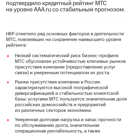
подтвердило кредитный рейтинг МТС
на уровне AAA.ru со стабильным прогнозом.
МТС
о технологиях
Достижения
НКР отметило ряд основных факторов в деятельности
Интервью
МТС, повлиявших на сохранение наивысшего уровня
рейтинга:
Финансовая
отчетность
Низкий систематический риск бизнес-профиля
МТС обусловлен устойчивостью ключевых рынков
Контакты
присутствия компании (предоставление услуг
связи) и умеренным потенциалом их роста.
Пригласить
Рынки присутствия компании в России
спикера
характеризуются высокой географической
диверсификацией и стабильностью клиентской
м и акционерам
базы: услугами МТС пользуется значительная доля
Корпоративное
российских домохозяйств и предприятий
управление
из различных секторов экономики.
Корпоративный
Умеренная долговая нагрузка и запас прочности
секретарь
по обслуживанию долга, значительная
Раскрытие
операционная рентабельность, а также