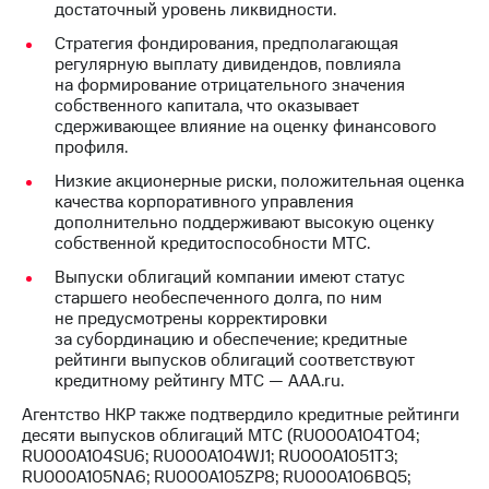
информации
достаточный уровень ликвидности.
Информация
Стратегия фондирования, предполагающая
акционерам
регулярную выплату дивидендов, повлияла
Документы
на формирование отрицательного значения
ПАО
собственного капитала, что оказывает
"МТС"
сдерживающее влияние на оценку финансового
Собрания
профиля.
акционеров
Личный
Низкие акционерные риски, положительная оценка
кабинет
качества корпоративного управления
акционера
дополнительно поддерживают высокую оценку
Акционерный
собственной кредитоспособности МТС.
капитал
Контроль
Выпуски облигаций компании имеют статус
и
старшего необеспеченного долга, по ним
аудит
не предусмотрены корректировки
Рынок
за субординацию и обеспечение; кредитные
акций
рейтинги выпусков облигаций соответствуют
кредитному рейтингу МТС — ААA.ru.
Описание
Агентство НКР также подтвердило кредитные рейтинги
Программа
десяти выпусков облигаций МТС (RU000A104T04;
приобретения
RU000A104SU6; RU000A104WJ1; RU000A1051T3;
Порядок
RU000A105NA6; RU000A105ZP8; RU000A106BQ5;
выкупа