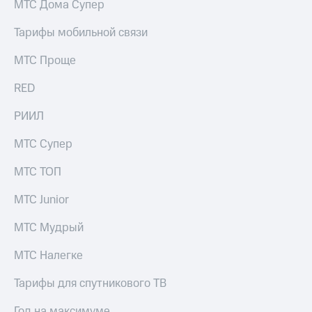
МТС Дома Супер
Тарифы мобильной связи
МТС Проще
RED
РИИЛ
МТС Супер
МТС ТОП
МТС Junior
МТС Мудрый
МТС Налегке
Тарифы для спутникового ТВ
Год на максимуме