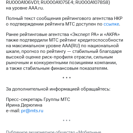
RU000A106VD1; RU000A1075E4; RU000A1078S8)
акций
на уровне ААA.ru.
Дивиденды
Рынок
Полный текст сообщения рейтингового агентства НКР
облигаций
о подтверждении рейтинга МТС доступен по
ссылке
.
Описание
Ранее рейтинговые агентства «Эксперт РА» и «АКРА»
Еврооблигации-2023
также подтвердили МТС рейтинг кредитоспособности
Уведомление
на максимальном уровне AAA(RU) по национальной
о
шкале, прогноз по рейтингу — стабильный благодаря
погашении
высокой оценке риск-профиля отрасли, сильным
именных
рыночным и конкурентными позициями компании,
облигаций
а также стабильным финансовым показателям.
Другое
* * *
Регистратор
Реквизиты
За дополнительной информацией обращайтесь:
Контакты
Пресс-секретарь Группы МТС
йчивое развитие
Ирина Дерюгина
и деловая этика
e-mail:
pr@mts.ru
На главную
* * *
Публичное акционерное общество «Мобильные