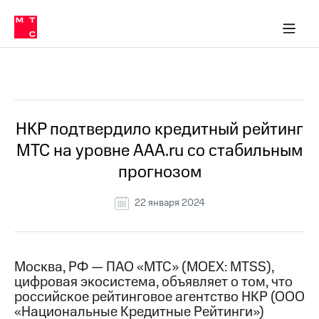
О
сторам и акционерам
Комплаенс и деловая этика
Устойчивое развитие
Медиа-центр
О МТС
О МТС
На главную
компании
О
компании
Стратегия
Стратегия
Все Новости
Карьера
в МТС
Карьера
в МТС
Пресс-
НКР подтвердило кредитный рейтинг
релизы
История
МТС на уровне AAA.ru со стабильным
компании
МТС
прогнозом
о технологиях
Руководство
региона
22 января 2024
Правовая
информация
Контакты
Москва, РФ — ПАО «МТС» (MOEX: MTSS),
цифровая экосистема, объявляет о том, что
Медиа-центр
российское рейтинговое агентство НКР (ООО
Пресс-
«Национальные Кредитные Рейтинги»)
релизы