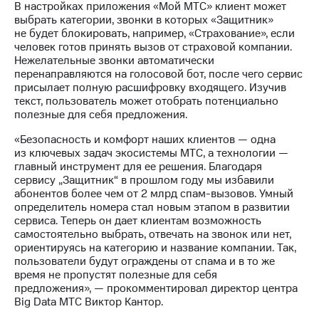
информации
В настройках приложения «Мой МТС» клиент может
Информация
выбрать категории, звонки в которых «Защитник»
акционерам
не будет блокировать, например, «Страхование», если
Документы
человек готов принять вызов от страховой компании.
ПАО
Нежелательные звонки автоматически
"МТС"
перенаправляются на голосовой бот, после чего сервис
Собрания
присылает полную расшифровку входящего. Изучив
акционеров
текст, пользователь может отобрать потенциально
Личный
полезные для себя предложения.
кабинет
акционера
«Безопасность и комфорт наших клиентов — одна
Акционерный
из ключевых задач экосистемы МТС, а технологии —
капитал
главный инструмент для ее решения. Благодаря
Контроль
сервису „Защитник“ в прошлом году мы избавили
и
абонентов более чем от 2 млрд спам-вызовов. Умный
аудит
определитель номера стал новым этапом в развитии
Рынок
сервиса. Теперь он дает клиентам возможность
акций
самостоятельно выбрать, отвечать на звонок или нет,
ориентируясь на категорию и название компании. Так,
Описание
пользователи будут ограждены от спама и в то же
Программа
время не пропустят полезные для себя
приобретения
предложения», — прокомментировал директор центра
Порядок
Big Data МТС Виктор Кантор.
выкупа