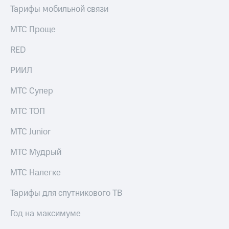
Тарифы мобильной связи
МТС Проще
RED
РИИЛ
МТС Супер
МТС ТОП
МТС Junior
МТС Мудрый
МТС Налегке
Тарифы для спутникового ТВ
Год на максимуме