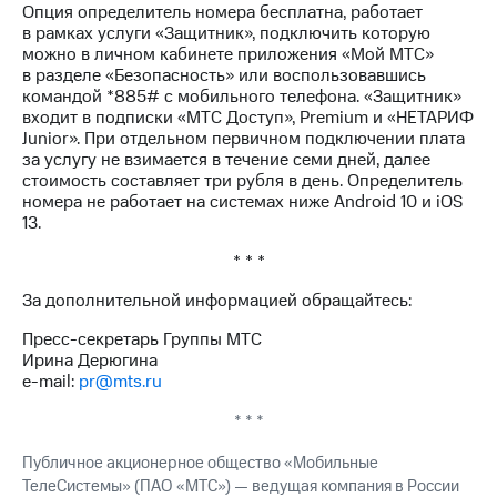
Опция определитель номера бесплатна, работает
акций
в рамках услуги «Защитник», подключить которую
Дивиденды
можно в личном кабинете приложения «Мой МТС»
Рынок
в разделе «Безопасность» или воспользовавшись
облигаций
командой *885# с мобильного телефона. «Защитник»
входит в подписки «МТС Доступ», Premium и «НЕТАРИФ
Описание
Junior». При отдельном первичном подключении плата
Еврооблигации-2023
за услугу не взимается в течение семи дней, далее
Уведомление
стоимость составляет три рубля в день. Определитель
о
номера не работает на системах ниже Android 10 и iOS
погашении
13.
именных
облигаций
* * *
Другое
За дополнительной информацией обращайтесь:
Регистратор
Реквизиты
Пресс-секретарь Группы МТС
Контакты
Ирина Дерюгина
йчивое развитие
e-mail:
pr@mts.ru
и деловая этика
На главную
* * *
Публичное акционерное общество «Мобильные
ТелеСистемы» (ПАО «МТС») — ведущая компания в России