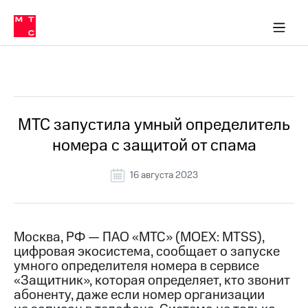
О
сторам и акционерам
Комплаенс и деловая этика
Устойчивое развитие
Медиа-центр
О МТС
О МТС
На главную
компании
О
компании
Стратегия
Стратегия
Все Новости
Карьера
в МТС
Карьера
в МТС
Пресс-
МТС запустила умный определитель
релизы
История
номера с защитой от спама
компании
МТС
о технологиях
Руководство
16 августа 2023
региона
Правовая
информация
Москва, РФ — ПАО «МТС» (MOEX: MTSS),
цифровая экосистема, сообщает о запуске
Контакты
умного определителя номера в сервисе
«Защитник», которая определяет, кто звонит
Медиа-центр
Пресс-
абоненту, даже если номер организации
релизы