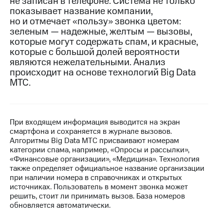
не записан в телефоне. Система не только
показывает название компании,
МТС
но и отмечает «пользу» звонка цветом:
о технологиях
зеленым — надежные, желтым — вызовы,
которые могут содержать спам, и красные,
Достижения
которые с большой долей вероятности
являются нежелательными. Анализ
Интервью
происходит на основе технологий Big Data
Финансовая
МТС.
отчетность
Контакты
При входящем информация выводится на экран
Пригласить
смартфона и сохраняется в журнале вызовов.
спикера
Алгоритмы Big Data МТС присваивают номерам
категории спама, например, «Опросы и рассылки»,
м и акционерам
«Финансовые организации», «Медицина». Технология
Корпоративное
также определяет официальное название организации
управление
при наличии номера в справочниках и открытых
источниках. Пользователь в момент звонка может
Корпоративный
решить, стоит ли принимать вызов. База номеров
секретарь
обновляется автоматически.
Раскрытие