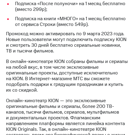
информации
Подписка «После полуночи» на 1 месяц бесплатно
Информация
(вместо 299р);
акционерам
Документы
Подписка на книги «МНОГО» на 1 месяц бесплатно
ПАО
от сервиса Строки (вместо 549р).
"МТС"
Промокод можно активировать по 9 марта 2023 года.
Собрания
Новые пользователи могут подключить подписку KION
акционеров
и смотреть 30 дней бесплатно сериальные новинки,
Личный
ТВ и тысячи фильмов.
кабинет
акционера
В онлайн-кинотеатре KION собраны фильмы и сериалы
Акционерный
на любой вкус, в том числе эксклюзивные
капитал
оригинальные проекты, доступные исключительно
Контроль
на KION. В Интернет-магазине МТС вы сможете
и
подобрать подарки к грядущим праздникам и купить
аудит
их со скидкой.
Рынок
акций
Онлайн-кинотеатр KION — это эксклюзивные
оригинальные фильмы и сериалы, более 200 ТВ-
Описание
каналов, тысячи фильмов, сериалов, мультфильмов
Программа
и документальных проектов. Флагманским
приобретения
направлением платформы является линейка контента
Порядок
KION Originals. Так, в онлайн-кинотеатре KION
выкупа