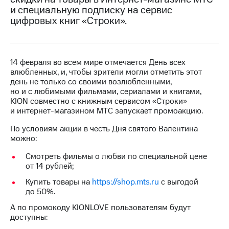
и специальную подписку на сервис
МТС
цифровых книг «Строки».
о технологиях
Достижения
14 февраля во всем мире отмечается День всех
Интервью
влюбленных, и, чтобы зрители могли отметить этот
день не только со своими возлюбленными,
Финансовая
но и с любимыми фильмами, сериалами и книгами,
отчетность
KION совместно с книжным сервисом «Строки»
и интернет-магазином МТС запускает промоакцию.
Контакты
По условиям акции в честь Дня святого Валентина
Пригласить
можно:
спикера
Смотреть фильмы о любви по специальной цене
м и акционерам
от 14 рублей;
Корпоративное
Купить товары на
https://shop.mts.ru
с выгодой
управление
до 50%.
Корпоративный
А по промокоду KIONLOVE пользователям будут
секретарь
доступны:
Раскрытие