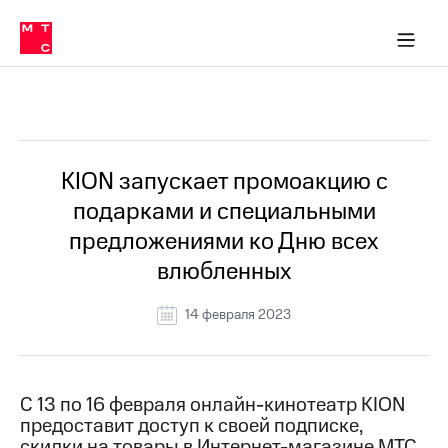
О
сторам и акционерам
Комплаенс и деловая этика
Устойчивое развитие
Медиа-центр
О МТС
О МТС
На главную
компании
О
компании
Стратегия
Стратегия
Все Новости
Карьера
в МТС
Карьера
в МТС
Пресс-
KION запускает промоакцию с
релизы
История
подарками и специальными
компании
МТС
предложениями ко Дню всех
о технологиях
Руководство
влюбленных
региона
Правовая
14 февраля 2023
информация
Контакты
С 13 по 16 февраля онлайн-кинотеатр KION
Медиа-центр
предоставит доступ к своей подписке,
Пресс-
релизы
скидки на товары в Интернет-магазине МТС