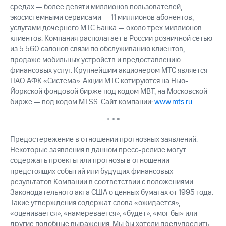
средах — более девяти миллионов пользователей,
экосистемными сервисами — 11 миллионов абонентов,
услугами дочернего МТС Банка — около трех миллионов
клиентов. Компания располагает в России розничной сетью
из 5 560 салонов связи по обслуживанию клиентов,
продаже мобильных устройств и предоставлению
финансовых услуг. Крупнейшим акционером МТС является
ПАО АФК «Система». Акции МТС котируются на Нью-
Йоркской фондовой бирже под кодом MBT, на Московской
бирже — под кодом MTSS. Сайт компании:
www.mts.ru
.
* * *
Предостережение в отношении прогнозных заявлений.
Некоторые заявления в данном пресс-релизе могут
содержать проекты или прогнозы в отношении
предстоящих событий или будущих финансовых
результатов Компании в соответствии с положениями
Законодательного акта США о ценных бумагах от 1995 года.
Такие утверждения содержат слова «ожидается»,
«оценивается», «намеревается», «будет», «мог бы» или
другие подобные выражения. Мы бы хотели предупредить,