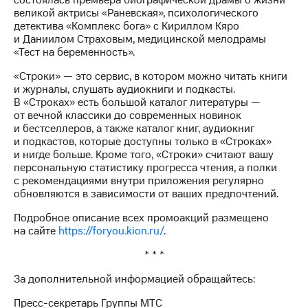
состоялась премьера биографической драмы о жизни
акций
великой актрисы «Раневская», психологического
Дивиденды
детектива «Комплекс бога» с Кириллом Кяро
Рынок
и Даниилом Страховым, медицинской мелодрамы
облигаций
«Тест на беременность».
Описание
«Строки» — это сервис, в котором можно читать книги
Еврооблигации-2023
и журналы, слушать аудиокниги и подкасты.
Уведомление
В «Строках» есть большой каталог литературы —
о
от вечной классики до современных новинок
погашении
и бестселлеров, а также каталог книг, аудиокниг
именных
и подкастов, которые доступны только в «Строках»
облигаций
и нигде больше. Кроме того, «Строки» считают вашу
Другое
персональную статистику прогресса чтения, а полки
с рекомендациями внутри приложения регулярно
Регистратор
обновляются в зависимости от ваших предпочтений.
Реквизиты
Контакты
Подробное описание всех промоакций размещено
на сайте
https://foryou.kion.ru/
.
йчивое развитие
и деловая этика
* * *
На главную
За дополнительной информацией обращайтесь:
Пресс-секретарь Группы МТС