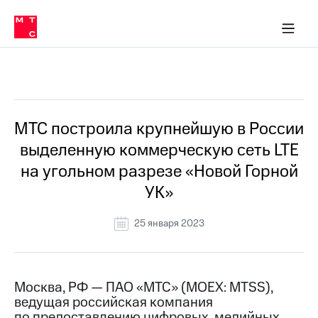
О
сторам и акционерам
Комплаенс и деловая этика
Устойчивое развитие
Медиа-центр
О МТС
О МТС
На главную
компании
О
компании
Стратегия
Стратегия
Все Новости
Карьера
в МТС
Карьера
в МТС
Пресс-
МТС построила крупнейшую в России
релизы
История
выделенную коммерческую сеть LTE
компании
МТС
на угольном разрезе «Новой Горной
о технологиях
Руководство
УК»
региона
Правовая
25 января 2023
информация
Контакты
Москва, РФ — ПАО «МТС» (MOEX: MTSS),
Медиа-центр
ведущая российская компания
Пресс-
релизы
по предоставлению цифровых, медийных