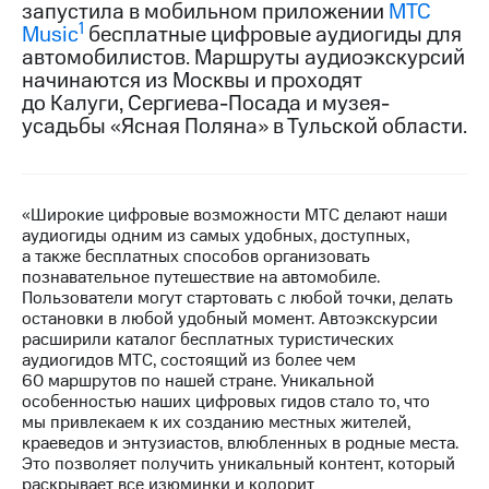
запустила в мобильном приложении
МТС
1
Music
бесплатные цифровые аудиогиды для
МТС
автомобилистов. Маршруты аудиоэкскурсий
о технологиях
начинаются из Москвы и проходят
Достижения
до Калуги, Сергиева-Посада и музея-
усадьбы «Ясная Поляна» в Тульской области.
Интервью
Финансовая
отчетность
«Широкие цифровые возможности МТС делают наши
аудиогиды одним из самых удобных, доступных,
Контакты
а также бесплатных способов организовать
познавательное путешествие на автомобиле.
Пригласить
Пользователи могут стартовать с любой точки, делать
спикера
остановки в любой удобный момент. Автоэкскурсии
расширили каталог бесплатных туристических
м и акционерам
аудиогидов МТС, состоящий из более чем
Корпоративное
60 маршрутов по нашей стране. Уникальной
управление
особенностью наших цифровых гидов стало то, что
мы привлекаем к их созданию местных жителей,
Корпоративный
краеведов и энтузиастов, влюбленных в родные места.
секретарь
Это позволяет получить уникальный контент, который
Раскрытие
раскрывает все изюминки и колорит