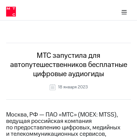
О
сторам и акционерам
Комплаенс и деловая этика
Устойчивое развитие
Медиа-центр
О МТС
О МТС
На главную
компании
О
компании
Стратегия
Стратегия
Все Новости
Карьера
в МТС
Карьера
в МТС
Пресс-
МТС запустила для
релизы
История
автопутешественников бесплатные
компании
МТС
цифровые аудиогиды
о технологиях
Руководство
региона
18 января 2023
Правовая
информация
Контакты
Москва, РФ — ПАО «МТС» (MOEX: MTSS),
ведущая российская компания
Медиа-центр
по предоставлению цифровых, медийных
Пресс-
и телекоммуникационных сервисов,
релизы