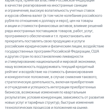
характера, принятых властями Российской Федерации
в качестве реагирования на иностранные санкции
и ограничения; высокую волатильность учетных ставок
и курсов обмена валют (в том числе колебания российского
рубля по отношению к доллару и евро), цен на товары
и акции и стоимости финансовых активов; влияние решений
ряда иностранных поставщиков товаров, работ, услуг,
программного обеспечения и т.п. приостановить или
прекратить поставлять свою продукцию и услуги
российским юридическим и физическим лицам; воздействие
государственных программ Российской Федерации, США
и других стран по восстановлению ликвидности
и стимулированию национальной и мировой экономики;
нашу возможность поддерживать текущий кредитный
рейтинг и воздействие на стоимость финансирования
и конкурентное положение, в случае снижения такового;
стратегическую деятельность, включая приобретения
и отчуждения и успешность интеграции приобретенных
бизнесов; возможные изменения по квартальным
результатам; условия конкуренции; зависимость от развития
новых услуг и тарифных структур; быстрые изменения
технологических процессов и положения на рынке;