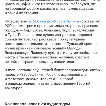
акций
царевна Софья и что из этого вышло. Разберутся, где
Дивиденды
на Троицкой дороге располагались путевые дворцы
Рынок
и зачем их строили.
облигаций
Путешествие
из Москвы до «Ясной Поляны»
составляет
Описание
200 километров и проходит мимо старинных русских
Еврооблигации-2023
городов — Серпухова, Алексина, Подольска, Чехова
Уведомление
и Тулы. Пользователи аудиогида услышат порядка
о
сорока интересных рассказов про культурные
погашении
достопримечательности, например, Тульский кремль,
именных
музеи пряника и самовара, усадьбу Молоди,
облигаций
Вознесенскую Давидову пустынь и другие необычные
Другое
места, а также советы местных жителей, которые
не найти в традиционных путеводителях.
Регистратор
В путешествиях слушателей будут сопровождать автор
Реквизиты
проекта «Заброшенная Россия», исследователь
Контакты
и фотограф-документалист Анна Короб
йчивое развитие
и радиожурналист и автопутешественник Георгий
и деловая этика
Хачатуров.
На главную
Как воспользоваться аудиогидом