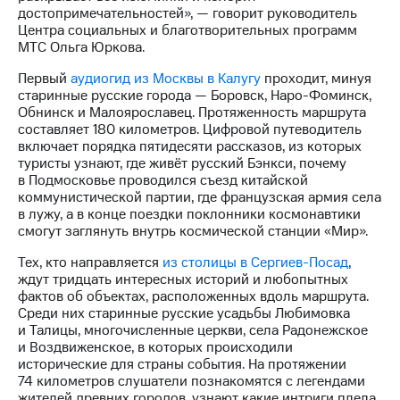
информации
достопримечательностей», — говорит руководитель
Информация
Центра социальных и благотворительных программ
акционерам
МТС Ольга Юркова.
Документы
ПАО
Первый
аудиогид из Москвы в Калугу
проходит, минуя
"МТС"
старинные русские города — Боровск, Наро-Фоминск,
Собрания
Обнинск и Малоярославец. Протяженность маршрута
акционеров
составляет 180 километров. Цифровой путеводитель
Личный
включает порядка пятидесяти рассказов, из которых
кабинет
туристы узнают, где живёт русский Бэнкси, почему
акционера
в Подмосковье проводился съезд китайской
Акционерный
коммунистической партии, где французская армия села
капитал
в лужу, а в конце поездки поклонники космонавтики
Контроль
смогут заглянуть внутрь космической станции «Мир».
и
аудит
Тех, кто направляется
из столицы в Сергиев-Посад
,
Рынок
ждут тридцать интересных историй и любопытных
акций
фактов об объектах, расположенных вдоль маршрута.
Среди них старинные русские усадьбы Любимовка
Описание
и Талицы, многочисленные церкви, села Радонежское
Программа
и Воздвиженское, в которых происходили
приобретения
исторические для страны события. На протяжении
Порядок
74 километров слушатели познакомятся с легендами
выкупа
жителей древних городов, узнают какие интриги плела