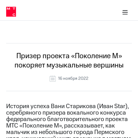
О
сторам и акционерам
Комплаенс и деловая этика
Устойчивое развитие
Медиа-центр
О МТС
О МТС
На главную
компании
О
компании
Стратегия
Стратегия
Все Новости
Карьера
в МТС
Карьера
в МТС
Пресс-
Призер проекта «Поколение М»
релизы
История
покоряет музыкальные вершины
компании
МТС
о технологиях
Руководство
16 ноября 2022
региона
Правовая
информация
История успеха Вани Старикова (Иван Star),
серебряного призера вокального конкурса
Контакты
федерального благотворительного проекта
МТС «Поколение М», рассказывает, как
Медиа-центр
Пресс-
мальчик из небольшого города Пермского
релизы