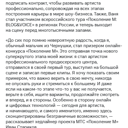
подписать контракт, чтобы развивать артиста
профессионально, сопровождая на всех этапах
построения карьеры в мире шоу-бизнеса. Также, Ваня
стал участником всероссийского тура «Поколение М:
BLOG&VOICE» в регионах России, и теперь выходит
на сцену перед многотысячными залами.
«До сих пор помню невероятную радость, когда я,
обычный мальчик из Чернушки, стал призером онлайн-
конкурса «Поколение М». Это отправная точка нового
суперкрутого этапа моей жизни: я стал артистом
профессионального продюсерского центра,
отправился в своей первый тур, выступил на большой
сцене и записал первые клипы. Я хочу показать своим
примером, что важно верить в свою мечту, никогда
не опускать руки и стремиться к большему. И даже
если на каком-то этапе что-то у вас не получается,
верьте в себя, ищите варианты, продолжайте смотреть
и вперед, и в стороны. Особенно в сторону онлайн
и цифровых технологий — сегодня для артиста,
и начинающего, и самого именитого, именно здесь
сконцентрированы безграничные возможности», —
рассказывает хедлайнер проекта МТС «Поколение М»
Иван Стариков.