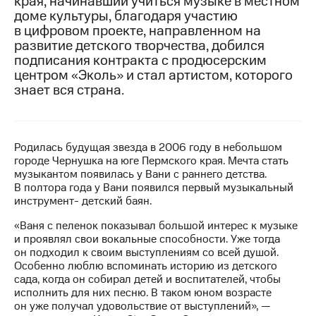
края, начинавший учиться музыке в местном
доме культуры, благодаря участию
МТС
в цифровом проекте, направленном на
о технологиях
развитие детского творчества, добился
подписания контракта с продюсерским
Достижения
центром «Эколь» и стал артистом, которого
знает вся страна.
Интервью
Финансовая
отчетность
Родилась будущая звезда в 2006 году в небольшом
Контакты
городе Чернушка на юге Пермского края. Мечта стать
музыкантом появилась у Вани с раннего детства.
Пригласить
В полтора года у Вани появился первый музыкальный
спикера
инструмент- детский баян.
м и акционерам
«Ваня с пеленок показывал большой интерес к музыке
Корпоративное
и проявлял свои вокальные способности. Уже тогда
управление
он подходил к своим выступлениям со всей душой.
Особенно люблю вспоминать историю из детского
Корпоративный
сада, когда он собирал детей и воспитателей, чтобы
секретарь
исполнить для них песню. В таком юном возрасте
Раскрытие
он уже получал удовольствие от выступлений», —