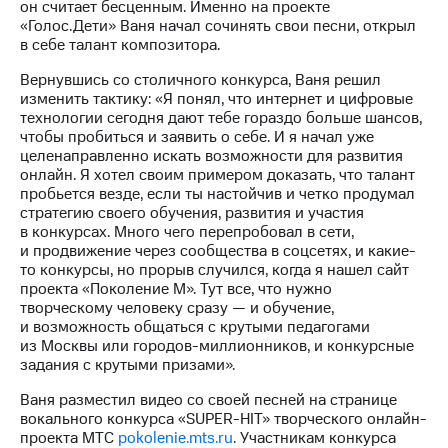
он считает бесценным. Именно на проекте
акций
«Голос.Дети» Ваня начал сочинять свои песни, открыл
Дивиденды
в себе талант композитора.
Рынок
облигаций
Вернувшись со столичного конкурса, Ваня решил
изменить тактику: «Я понял, что интернет и цифровые
Описание
технологии сегодня дают тебе гораздо больше шансов,
Еврооблигации-2023
чтобы пробиться и заявить о себе. И я начал уже
Уведомление
целенаправленно искать возможности для развития
о
онлайн. Я хотел своим примером доказать, что талант
погашении
пробьется везде, если ты настойчив и четко продумал
именных
стратегию своего обучения, развития и участия
облигаций
в конкурсах. Много чего перепробовал в сети,
Другое
и продвижение через сообщества в соцсетях, и какие-
то конкурсы, но прорыв случился, когда я нашел сайт
Регистратор
проекта «Поколение М». Тут все, что нужно
Реквизиты
творческому человеку сразу — и обучение,
Контакты
и возможность общаться с крутыми педагогами
йчивое развитие
из Москвы или городов-миллионников, и конкурсные
и деловая этика
задания с крутыми призами».
На главную
Ваня разместил видео со своей песней на странице
вокального конкурса «SUPER-HIT» творческого онлайн-
проекта МТС
pokolenie.mts.ru
. Участникам конкурса