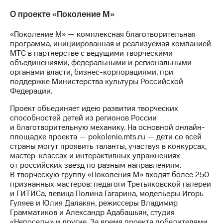
О проекте «Поколение М»
«Поколение М» — комплексная благотворительная
программа, инициированная и реализуемая компанией
МТС в партнерстве с ведущими творческими
объединениями, федеральными и региональными
органами власти, бизнес-корпорациями, при
поддержке Министерства культуры Российской
Федерации.
Проект объединяет идею развития творческих
способностей детей из регионов России
и благотворительную механику. На основной онлайн-
площадке проекта — pokolenie.mts.ru — дети со всей
страны могут проявить таланты, участвуя в конкурсах,
мастер-классах и интерактивных упражнениях
от российских звезд по разным направлениям.
В творческую группу «Поколения М» входят более 250
признанных мастеров: педагоги Третьяковской галереи
и ГИТИСа, певица Полина Гагарина, модельеры Игорь
Гуляев и Юлия Далакян, режиссеры Владимир
Грамматиков и Александр Адабашьян, студия
«Непоседы» и другие. За время проекта победителями