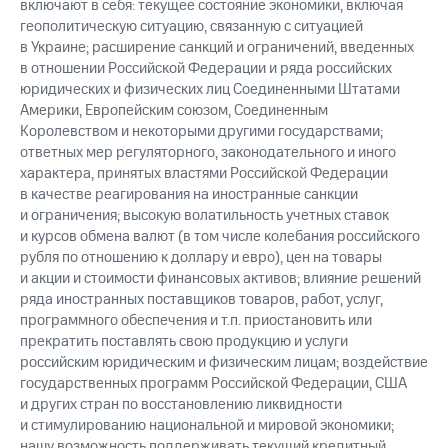
включают в себя: текущее состояние экономики, включая
геополитическую ситуацию, связанную с ситуацией
в Украине; расширение санкций и ограничений, введенных
в отношении Российской Федерации и ряда российских
юридических и физических лиц Соединенными Штатами
Америки, Европейским союзом, Соединенным
Королевством и некоторыми другими государствами;
ответных мер регуляторного, законодательного и иного
характера, принятых властями Российской Федерации
в качестве реагирования на иностранные санкции
и ограничения; высокую волатильность учетных ставок
и курсов обмена валют (в том числе колебания российского
рубля по отношению к доллару и евро), цен на товары
и акции и стоимости финансовых активов; влияние решений
ряда иностранных поставщиков товаров, работ, услуг,
программного обеспечения и т.п. приостановить или
прекратить поставлять свою продукцию и услуги
российским юридическим и физическим лицам; воздействие
государственных программ Российской Федерации, США
и других стран по восстановлению ликвидности
и стимулированию национальной и мировой экономики;
нашу возможность поддерживать текущий кредитный