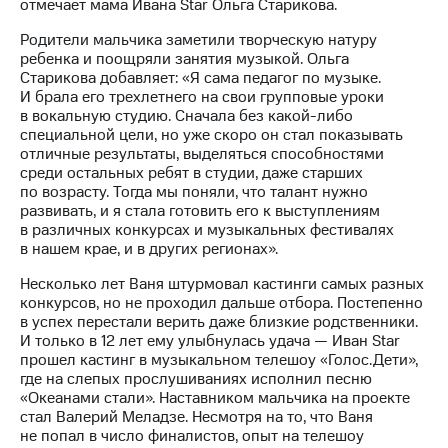
информации
отмечает мама Ивана Star Ольга Старикова.
Информация
Родители мальчика заметили творческую натуру
акционерам
ребенка и поощряли занятия музыкой. Ольга
Документы
Старикова добавляет: «Я сама педагог по музыке.
ПАО
И брала его трехлетнего на свои групповые уроки
"МТС"
в вокальную студию. Сначала без какой-либо
Собрания
специальной цели, но уже скоро он стал показывать
акционеров
отличные результаты, выделяться способностями
Личный
среди остальных ребят в студии, даже старших
кабинет
по возрасту. Тогда мы поняли, что талант нужно
акционера
развивать, и я стала готовить его к выступлениям
Акционерный
в различных конкурсах и музыкальных фестивалях
капитал
в нашем крае, и в других регионах».
Контроль
и
Несколько лет Ваня штурмовал кастинги самых разных
аудит
конкурсов, но не проходил дальше отбора. Постепенно
Рынок
в успех перестали верить даже близкие родственники.
акций
И только в 12 лет ему улыбнулась удача — Иван Star
прошел кастинг в музыкальном телешоу «Голос.Дети»,
Описание
где на слепых прослушиваниях исполнил песню
Программа
«Океанами стали». Наставником мальчика на проекте
приобретения
стал Валерий Меладзе. Несмотря на то, что Ваня
Порядок
не попал в число финалистов, опыт на телешоу
выкупа