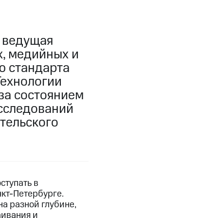
, ведущая
, медийных и
ю стандарта
Технологии
за состоянием
исследований
тельского
ступать в
нкт-Петербурге.
на разной глубине,
аивания и