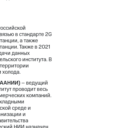
Российской
вязью в стандарте 2G
танции, а также
танции. Также в 2021
едачи данных
льского института. В
 территории
 холода.
 (ААНИИ)
– ведущий
итут проводит весь
ммерческих компаний.
икладными
ской среде и
анизации и
авительства
ческий НИИ назначен