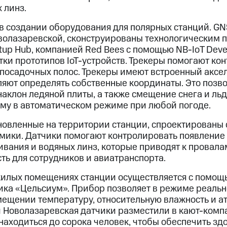
 линз.
 в создании оборудования для полярных станций. G
волазаревской, сконструированы технологическим 
up Hub, компанией Red Bees с помощью NB-IoТ Deve
ки прототипов IoT-устройств. Трекеры помогают ко
-посадочных полос. Трекеры имеют встроенный аксе
оляют определять собственные координаты. Это позв
аклон ледяной плиты, а также смещение снега и ль
рму в автоматическом режиме при любой погоде.
новленные на территории станции, спроектированы
ики. Датчики помогают контролировать появление 
вания и водяных линз, которые приводят к провалам
ть для сотрудников и авиатранспорта.
жилых помещениях станции осуществляется с помощ
ка «Цельсиум». Прибор позволяет в режиме реаль
мещении температуру, относительную влажность и 
и Новолазаревская датчики разместили в кают-компа
находиться до сорока человек, чтобы обеспечить зд