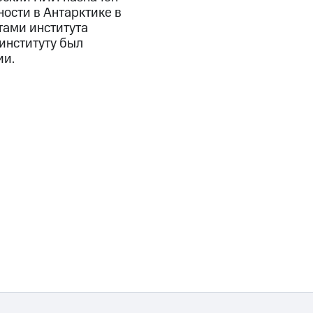
ости в Антарктике в
тами института
 институту был
ии.