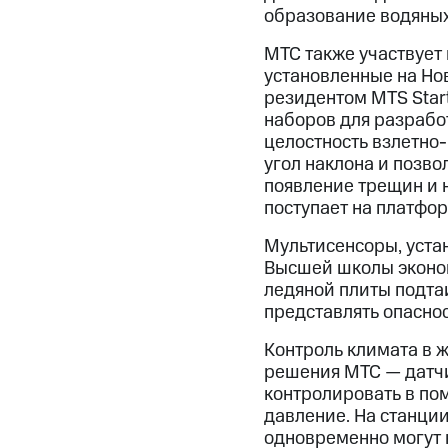
образование водяных
МТС также участвует
установленные на Но
резидентом MTS Start
наборов для разработ
целостность взлетно
угол наклона и позв
появление трещин и н
поступает на платфо
Мультисенсоры, уста
Высшей школы эконом
ледяной плиты подтаи
представлять опаснос
Контроль климата в 
решения МТС — датчи
контролировать в по
давление. На станци
одновременно могут 