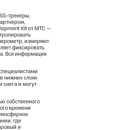
NSS-трекеры,
партнером,
lopment Kit от МТС —
нтролировать
лерометр, измеряют
оляет фиксировать
да. Вся информация
 специалистами
в нижних слоях
 снега и могут
ью собственного
ного времени
атмосферное
нии, где
оровый и