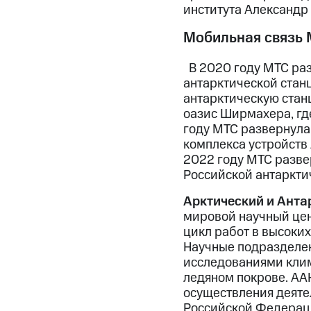
института Александр
Мобильная связь 
В 2020 году МТС раз
антарктической станц
антарктическую стан
оазис Ширмахера, где
году МТС развернула 
комплекса устройств 
2022 году МТС разве
Российской антаркти
Арктический и Анта
мировой научный цен
цикл работ в высоки
Научные подразделе
исследованиями клим
ледяном покрове. АА
осуществления деяте
Российской Федераци