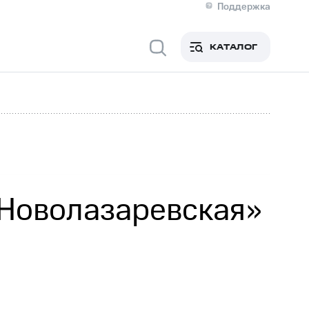
Поддержка
О МТС
я информация
Контакты
КАТАЛОГ
Медиа-центр
кты
Пригласить спикера
Инвесторам и акционерам
ция акционерам
Документы
роль и аудит
Рынок акций
й
Описание
р
Реквизиты
Контакты
Устойчивое развитие
Комплаенс и деловая этика
На главную
«Новолазаревская»