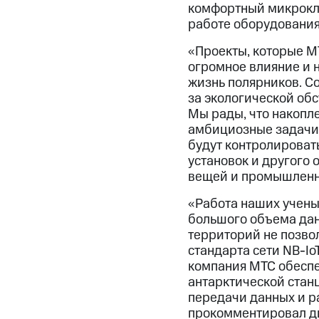
комфортный микрокли
работе оборудования
«Проекты, которые М
огромное влияние и н
жизнь полярников. С
за экологической об
Мы рады, что накопл
амбициозные задачи.
будут контролироват
установок и другого
вещей и промышленн
«Работа наших учены
большого объема дан
территорий не позво
стандарта сети NВ-I
компания МТС обеспе
антарктической стан
передачи данных и р
прокомментировал ди