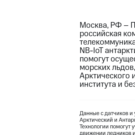
Москва, РФ – 
российская ко
телекоммуника
NB-IoT антарк
помогут осуще
морских льдов
Арктического 
института и бе
Данные с датчиков и 
Арктический и Антар
Технологии помогут у
движении ледников и