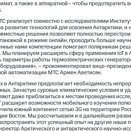
мат, а также в аппаратной - чтобы предотвратить 
.
ТС реализует совместно с исследователями Институ
а развитие технологий для освоения Антарктики, и 
овместные решения позволяют полностью перестроит
становкой в режиме онлайн, проводить больше науч
енные нами компетенции помогают полярникам реша
 Мы планируем расширять сферу применения IoT в 
ь параметры работы термоэлектрических генератор
 оборудования», – прокомментировал вице-президен
ой автоматизации МТС Армен Аветисян.
х в Антарктике предполагает необходимость непре
ных. Зачастую суровые климатические условия и уд
ляют даже приблизиться к местам проведения иссл
oT расширит возможности мобильного изучения полю
чила южный континент сетью 3G на территории Рос
ции Восток. Мы рассчитываем и в дальнейшем разви
аспространять этот успешный опыт на другие наши п
ректор Арктического и антарктического научно-ис