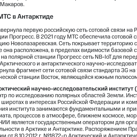
 Макаров.
МТС в Антарктиде
вернула первую российскую сеть сотовой связи на 
ии Прогресс. В 2021 году МТС обеспечила сотовой с
цию Новолазаревская. Сеть покрывает территорию с
 она расположена, в пределах видимости базовой с
на полярной станции Прогресс сеть NB-IoT для пер
Арктического и антарктического научно-исследовате
рнула фрагмент сети сотовой связи стандарта 3G на
ческой станции Восток, являющейся южным полюсом
рктический научно-исследовательский институт
тр по исследованию полярных областей Земли. Инст
х широтах в интересах Российской Федерации и ко
ния института занимаются фундаментальными и пр
ата, процессов в атмосфере, ближнем космосе, мор
НИИ является государственным оператором для орг
льности в Арктике и Антарктике. Распоряжением Пр
и от 8.10.2012 г. №1872-р Арктический и Антаркти