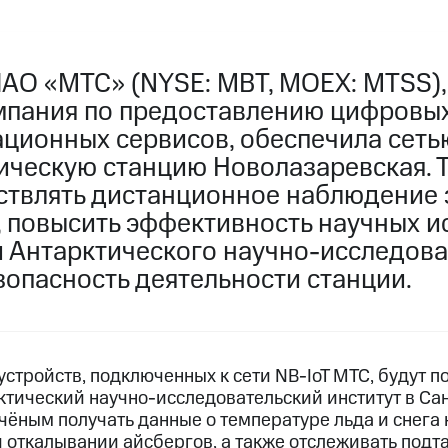
ПАО «МТС» (NYSE: MBT, MOEX: MTSS)
мпания по предоставлению цифровых
ционных сервисов, обеспечила сеть
тическую станцию Новолазаревская. 
ствлять дистанционное наблюдение 
, повысить эффективность научных 
и Антарктического научно-исследова
зопасность деятельности станции.
устройств, подключенных к сети NВ-IoT МТС, будут по
ктический научно-исследовательский институт в Са
чёным получать данные о температуре льда и снега 
 откалывании айсбергов, а также отслеживать подт