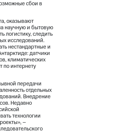
возможные сбои в
та, оказывают
на научную и бытовую
ь логистику, следить
ных исследований.
ть нестандартные и
Антарктиде: датчики
ов, климатических
т по интернету
рывной передачи
аленность отдельных
едований. Внедрение
сов. Недавно
сийской
вать технологии
роекты», –
следовательского