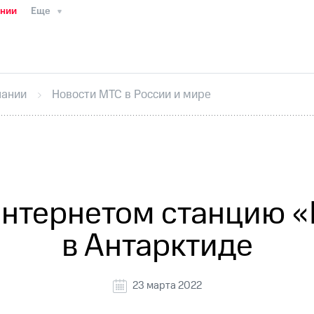
ании
Еще
ТС
Пресс-релизы
МТС о технологиях
ТС
История компании
Руководство региона
Правова
стижения
Интервью
Финансовая отчетность
Конта
пании
Новости МТС в России и мире
тивный секретарь
Раскрытие информации
Информа
ный кабинет акционера
Акционерный капитал
Конт
Порядок выкупа акций
Дивиденды
Рынок облигаци
 погашении именных облигаций
Другое
Регистрато
нтернетом станцию 
в Антарктиде
23 марта 2022