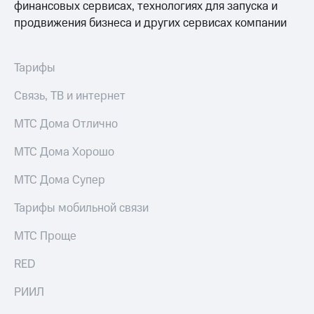
информации
финансовых сервисах, технологиях для запуска и
Информация
продвижения бизнеса и других сервисах компании
акционерам
Документы
ПАО
Тарифы
"МТС"
Собрания
Связь, ТВ и интернет
акционеров
Личный
кабинет
МТС Дома Отлично
акционера
Акционерный
МТС Дома Хорошо
капитал
Контроль
МТС Дома Супер
и
аудит
Тарифы мобильной связи
Рынок
акций
МТС Проще
Описание
RED
Программа
приобретения
РИИЛ
Порядок
выкупа