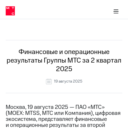
О
сторам и акционерам
Комплаенс и деловая этика
Устойчивое развитие
Медиа-центр
О МТС
О МТС
На главную
компании
О
компании
Стратегия
Стратегия
Все Новости
Карьера
в МТС
Карьера
в МТС
Пресс-
Финансовые и операционные
релизы
История
результаты Группы МТС за 2 квартал
компании
МТС
2025
о технологиях
Руководство
региона
19 августа 2025
Правовая
информация
Контакты
Москва, 19 августа 2025 — ПАО «МТС»
(MOEX: MTSS, МТС или Компания), цифровая
Медиа-центр
экосистема, представляет финансовые
Пресс-
и операционные результаты за второй
релизы