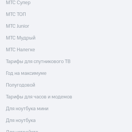
МТС Супер
акций
Дивиденды
МТС ТОП
Рынок
облигаций
МТС Junior
Описание
Еврооблигации-2023
МТС Мудрый
Уведомление
о
МТС Налегке
погашении
именных
Тарифы для спутникового ТВ
облигаций
Другое
Год на максимуме
Регистратор
Полугодовой
Реквизиты
Контакты
Тарифы для часов и модемов
йчивое развитие
и деловая этика
Для ноутбука мини
На главную
Для ноутбука