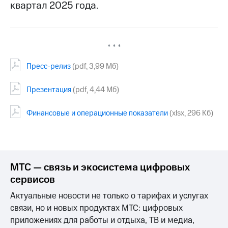
квартал 2025 года.
МТС
о технологиях
Достижения
* * *
Интервью
Пресс-релиз
(pdf, 3,99 Мб)
Финансовая
Презентация
(pdf, 4,44 Мб)
отчетность
Контакты
Финансовые и операционные показатели
(xlsx, 296 Кб)
Пригласить
спикера
м и акционерам
МТС — связь и экосистема цифровых
Корпоративное
сервисов
управление
Актуальные новости не только о тарифах и услугах
Корпоративный
связи, но и новых продуктах МТС: цифровых
секретарь
приложениях для работы и отдыха, ТВ и медиа,
Раскрытие