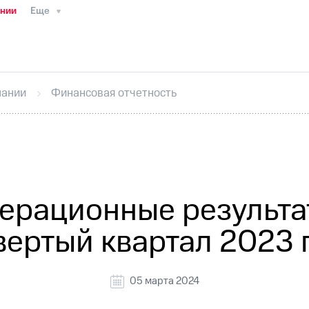
ании
Еще
ТС
Пресс-релизы
МТС о технологиях
ТС
История компании
Руководство региона
Правова
стижения
Интервью
Финансовая отчетность
Конта
пании
Финансовая отчетность
тивный секретарь
Раскрытие информации
Информа
ный кабинет акционера
Акционерный капитал
Конт
Порядок выкупа акций
Дивиденды
Рынок облигаци
 погашении именных облигаций
Другое
Регистрато
ерационные результа
вертый квартал 2023 
05 марта 2024