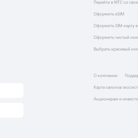
Перейти в МТС со св
Оформить eSIM
Оформить SIM-карту в
Оформить чистый но
Выбрать красивый но
О компании
Подде
Карта салонов экоси
Акционерам и инвест