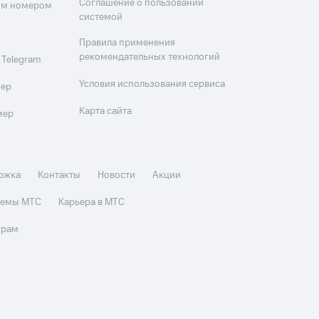
Соглашение о пользовании
оим номером
системой
Правила применения
рекомендательных технологий
 Telegram
Условия использования сервиса
мер
Карта сайта
мер
ржка
Контакты
Новости
Акции
стемы МТС
Карьера в МТС
орам