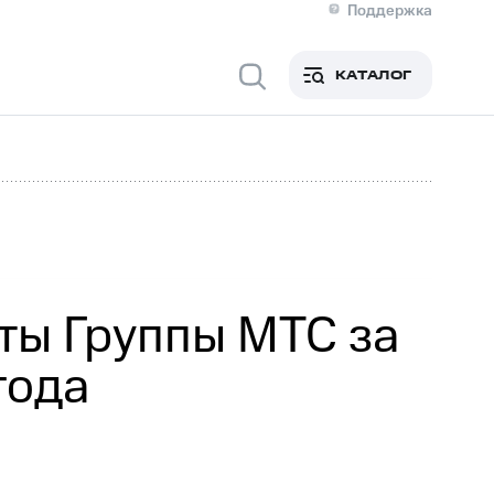
Поддержка
О МТС
я информация
Контакты
КАТАЛОГ
Медиа-центр
кты
Пригласить спикера
Инвесторам и акционерам
ция акционерам
Документы
роль и аудит
Рынок акций
й
Описание
р
Реквизиты
Контакты
Устойчивое развитие
Комплаенс и деловая этика
На главную
ты Группы МТС за
года