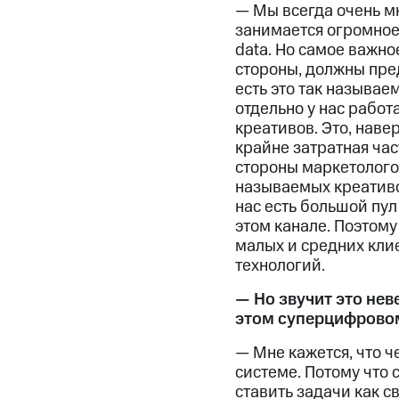
— Мы всегда очень мн
занимается огромное 
data. Но самое важно
стороны, должны пре
есть это так называ
отдельно у нас работ
креативов. Это, наве
крайне затратная час
стороны маркетолого
называемых креативов
нас есть большой пу
этом канале. Поэтому
малых и средних кли
технологий.
— Но звучит это нев
этом суперцифровом
— Мне кажется, что ч
системе. Потому что 
ставить задачи как с