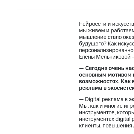
Нейросети и искусств
мы живем и работаем.
мышление стало оказ
будущего? Как искус
персонализированной
Елены Мельниковой –
— Сегодня очень на
основным мотивом в
возможностях. Как в
реклама в экосисте
— Digital реклама в 
Мы, как и многие иг
инструментов, которы
инструментах digital
клиенты, повышения л