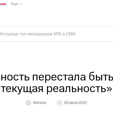
ании
Еще
ТС
Пресс-релизы
МТС о технологиях
ТС
История компании
Руководство региона
Правова
стижения
Интервью
Финансовая отчетность
Конта
Интервью топ-менеджеров МТС в СМИ
тивный секретарь
Раскрытие информации
Информа
ный кабинет акционера
Акционерный капитал
Конт
Порядок выкупа акций
Дивиденды
Рынок облигаци
 погашении именных облигаций
Другое
Регистрато
ость перестала быть
текущая реальность»
Adindex
26 июля 2022