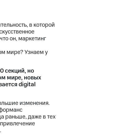
тельность, в которой
искусственное
то он, маркетинг
ом мире? Узнаем у
0 секций, но
ом мире, новых
ается digital
большие изменения.
рформанс
а раньше, даже в тех
а привлечение
.