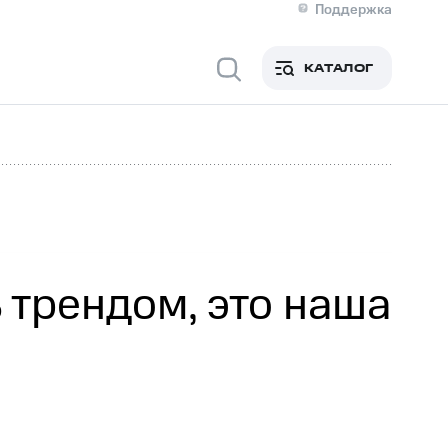
Поддержка
О МТС
я информация
Контакты
КАТАЛОГ
Медиа-центр
кты
Пригласить спикера
Инвесторам и акционерам
ция акционерам
Документы
роль и аудит
Рынок акций
й
Описание
р
Реквизиты
Контакты
Устойчивое развитие
Комплаенс и деловая этика
На главную
 трендом, это наша