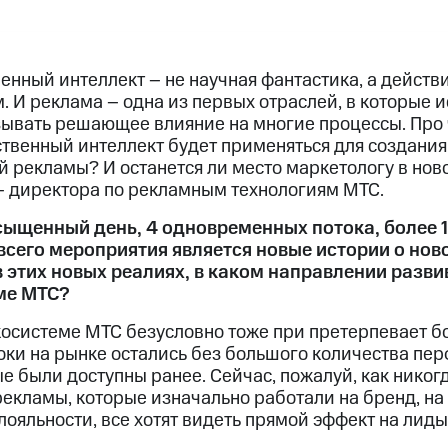
енный интеллект – не научная фантастика, а действи
 И реклама – одна из первых отраслей, в которые 
ывать решающее влияние на многие процессы. Про ч
ственный интеллект будет применяться для создания
 рекламы? И останется ли место маркетологу в нов
 директора по рекламным технологиям МТС.
сыщенный день, 4 одновременных потока, более 1
сего мероприятия является новые истории о нов
 этих новых реалиях, в каком направлении развив
ме МТС?
экосистеме МТС безусловно тоже при претерпевает 
роки на рынке остались без большого количества пе
е были доступны ранее. Сейчас, пожалуй, как никогд
 рекламы, которые изначально работали на бренд, н
ояльности, все хотят видеть прямой эффект на лиды