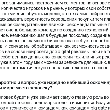
ого занимались построением сегментов на основе св
количество игроков на рынке, у которых свои собс
е это умение обучать модели, это те самые нейросети
дсказывать вероятность совершения покупки тем ил
емые рекомендательные движки, рекомендательные т
ает очень большая команда по созданию технологий,
рное, немножечко шаг в будущее поскольку создание
ть нашего рекламного бизнеса она требует очень б
в. И сейчас мы обрабатываем как возможность созд
 на основе нейросети для digital рекламы, но и не т
л собственных данных по конверсии тех или иных ре
 уже в этом году мы сможем зарелизить для наших, 
ентов автоматическую генерацию текстов на основе
ероятно и вопрос уже изрядно набивший оскомину
 мире место человеку?
еловек будет и уже занимает самую главную роль во 
с одной стороны роль маркетолога изменится. Безус
воим техническим командам, как командам big date