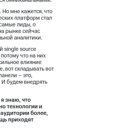
тся омниканальными.
. Но мне кажется, что
еских платформ стал
самые лиды, о
на рынке сейчас
льной аналитики.
 single source
 потому что на них
 сильное влияние
, вот складывать вот
панели – это,
. И будем внедрять
я знаю, что
но технологии и
 аудитории более,
ощь приходят