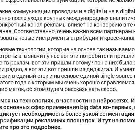
ем эффективность коммуникаций, которые не являю
кие коммуникации проводим и в digital и не в digital
бенно после ухода крупных международных аналитич
онкретный канал рекламы влияет на конверсию в те 
анее. Соответственно, очень важно всем партнерам 
ьзовать новые инструменты атрибуции и кросс-кана
 новые технологии, которые на основе так называемой
треть: ага значит у нас вот эти потребители пришли
 тв реклам, вот эти пришли потому что на них было
 радио, а вот эти вот пришли из диджитал. И умеете
рсии в единый стек и на основе единой single source 
этого года с которым мы очень хорошо справляемся
ио меток, об этом будем рассказывать скоро.
ся на технологиях, в частности на нейросетях. И 
з основных сфер применения big data во-первых, 
диктует необходимость более узкой сегментация
ерсификации рекламных площадок. И тут на пом
ите про это подробнее.