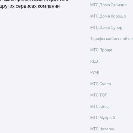
МТС Дома Отлично
 других сервисах компании
МТС Дома Хорошо
МТС Дома Супер
Тарифы мобильной св
МТС Проще
RED
РИИЛ
МТС Супер
МТС ТОП
МТС Junior
МТС Мудрый
МТС Налегке