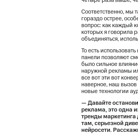
четыре раза выше, ч
Соответственно, мы та
гораздо острее, осо
вопрос: как каждый к
которых я говорила р
объединяться, испол
То есть использовать
панели позволяют смо
было сильное влияние
наружной рекламы или
все вот эти вот конве
наверное, наш вызов 
новые технологии ауд
— Давайте остановим
реклама, это одна и
тренды маркетинга 
там, серьезной див
нейросети. Расскаж