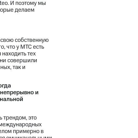
teo. И поэтому мы
торые делаем
ь свою собственную
, что у МТС есть
 находить тех
 они совершили
ых, так и
огда
 непрерывно и
анальной
 трендом, это
м международных
елом примерно в