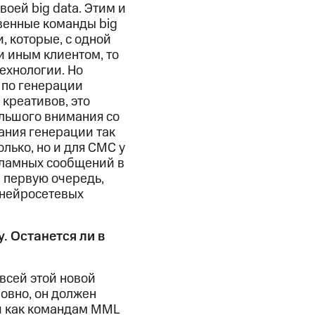
оей big data. Этим и
твенные команды big
, которые, с одной
и иным клиентом, то
ехнологии. Но
 по генерации
 креативов, это
ольшого внимания со
ания генерации так
олько, но и для СМС у
кламных сообщений в
в первую очередь,
 нейросетевых
. Останется ли в
всей этой новой
ловно, он должен
 и как командам MML