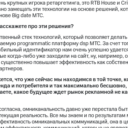
нь крупных игрока ретаргетинга, это RTB House и Cri
вно замещать эти технологии на основе решений, ко
нове Big date МТС.
асскажете про эти решения?
ственный стек технологий, который позволяет делат
аемую programmatic платформу dsp МТС. За счет того
абильный идентификатор нам очень успешно удается
ые когда-либо уже заходили на сайт, ну, например,
 существенно повышает эффективность как собственн
артнеров.
ется, что уже сейчас мы находимся в той точке, к
нда и потребителя и так максимально бесшовно,
маете, какое будущее ждет рынок рекламной не к
огласна, омниканальность давно уже перестала быть
текущая реальность. Все мы знаем и по результата
ффективность омниканальных коммуникаций, она в ц