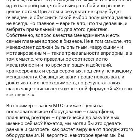
акций
идти на проигрыш, чтобы выиграть бой или рынок в
Дивиденды
целом потом. При этом и результат не сразу будет
Рынок
очевиден, и объяснить такой выбор получается далеко
облигаций
не всегда. Но главное – верить в то, что ты делаешь, и
выбрать правильный час для этого действия.
Описание
Собственно, вопрос качества менеджмента и есть
Еврооблигации-2023
самый главный вопрос в бизнесе. Не в том смысле, что
Уведомление
менеджмент должен быть опытным, «верующим» и
о
мотивированным – такие тривиальности априорны, а в
погашении
том смысле, что правильное соотнесение по
именных
масштабности и по времени задач и действий,
облигаций
краткосрочных и среднесрочных, под силу не каждому
Другое
менеджменту. Очевидные шаги проще показывать и
доказывать их необходимость, но результат таких
Регистратор
шагов чаще описывается известной формулой «Хотели
Реквизиты
как лучше...».
Контакты
йчивое развитие
Вот пример – зачем МТС снижает цены на
и деловая этика
пользовательское оборудование – смартфоны,
планшеты, роутеры – практически до закупочных
На главную
именно сейчас? Кажется, мы могли бы это сделать
раньше и смотреть, как растет выручка от продаж этого
оборудования. И, вероятно, некоторое время мы бы