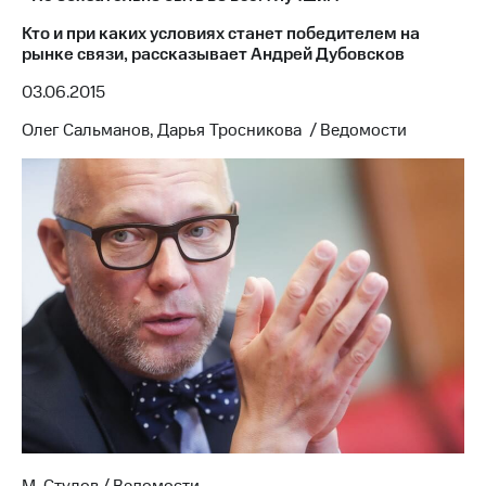
Кто и при каких условиях станет победителем на
МТС
рынке связи, рассказывает Андрей Дубовсков
о технологиях
03.06.2015
Достижения
Олег Сальманов, Дарья Тросникова / Ведомости
Интервью
Финансовая
отчетность
Контакты
Пригласить
спикера
м и акционерам
Корпоративное
управление
Корпоративный
секретарь
Раскрытие