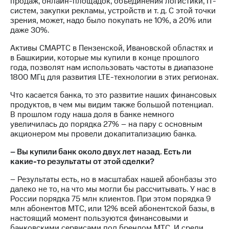
продаж, онлайн-площадок, объединения логистики, IT-
систем, закупки рекламы, устройств и т. д. С этой точки
зрения, может, надо было покупать не 10%, а 20% или
даже 30%.
Активы СМАРТС в Пензенской, Ивановской областях и
в Башкирии, которые мы купили в конце прошлого
года, позволят нам использовать частоты в диапазоне
1800 МГц для развития LTE-технологии в этих регионах.
Что касается банка, то это развитие наших финансовых
продуктов, в чем мы видим также большой потенциал.
В прошлом году наша доля в банке немного
увеличилась до порядка 27% – на пару с основным
акционером мы провели докапитализацию банка.
– Вы купили банк около двух лет назад. Есть ли
какие-то результаты от этой сделки?
– Результаты есть, но в масштабах нашей абонбазы это
далеко не то, на что мы могли бы рассчитывать. У нас в
России порядка 75 млн клиентов. При этом порядка 9
млн абонентов МТС, или 12% всей абонентской базы, в
настоящий момент пользуются финансовыми и
банковскими сервисами под брендом МТС. И среди