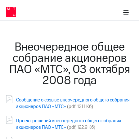
О
сторам и акционерам
Комплаенс и деловая этика
Устойчивое развитие
Медиа-центр
О МТС
О МТС
На главную
компании
О
компании
Стратегия
Стратегия
Карьера
Внеочередное общее
в МТС
Карьера
в МТС
собрание акционеров
Пресс-
релизы
История
ПАО «МТС», 03 октября
компании
МТС
2008 года
о технологиях
Руководство
региона
Правовая
Сообщение о созыве внеочередного общего собрания
информация
акционеров ПАО «МТС»
(pdf, 131.1 Кб)
Контакты
Проект решений внеочередного общего собрания
Медиа-центр
акционеров ПАО «МТС»
(pdf, 122.9 Кб)
Пресс-
релизы