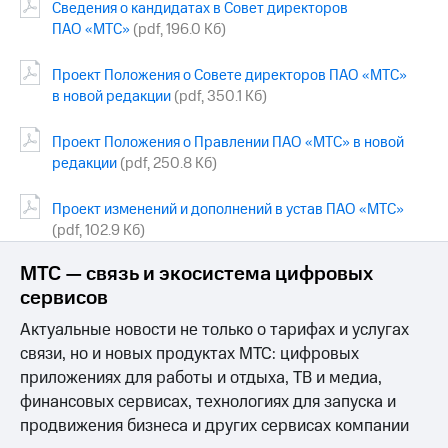
Сведения о кандидатах в Совет директоров
ПАО «МТС»
(pdf, 196.0 Кб)
МТС
о технологиях
Проект Положения о Совете директоров ПАО «МТС»
Достижения
в новой редакции
(pdf, 350.1 Кб)
Интервью
Проект Положения о Правлении ПАО «МТС» в новой
редакции
(pdf, 250.8 Кб)
Финансовая
отчетность
Проект изменений и дополнений в устав ПАО «МТС»
Контакты
(pdf, 102.9 Кб)
Пригласить
МТС — связь и экосистема цифровых
спикера
сервисов
м и акционерам
Актуальные новости не только о тарифах и услугах
Корпоративное
связи, но и новых продуктах МТС: цифровых
управление
приложениях для работы и отдыха, ТВ и медиа,
Корпоративный
финансовых сервисах, технологиях для запуска и
секретарь
продвижения бизнеса и других сервисах компании
Раскрытие