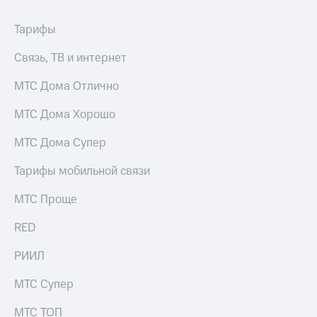
информации
Информация
Тарифы
акционерам
Документы
ПАО
Связь, ТВ и интернет
"МТС"
Собрания
МТС Дома Отлично
акционеров
Личный
МТС Дома Хорошо
кабинет
акционера
МТС Дома Супер
Акционерный
капитал
Тарифы мобильной связи
Контроль
и
МТС Проще
аудит
Рынок
RED
акций
РИИЛ
Описание
Программа
МТС Супер
приобретения
Порядок
МТС ТОП
выкупа