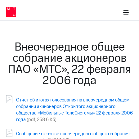
О
сторам и акционерам
Комплаенс и деловая этика
Устойчивое развитие
Медиа-центр
О МТС
О МТС
На главную
компании
О
компании
Стратегия
Стратегия
Карьера
Внеочередное общее
в МТС
Карьера
в МТС
собрание акционеров
Пресс-
релизы
История
ПАО «МТС», 22 февраля
компании
МТС
2006 года
о технологиях
Руководство
региона
Правовая
Отчет об итогах голосования на внеочередном общем
информация
собрании акционеров Открытого акционерного
общества «Мобильные ТелеСистемы» 22 февраля 2006
Контакты
года
(pdf, 258.6 Кб)
Медиа-центр
Пресс-
Сообщение о созыве внеочередного общего собрания
релизы