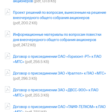
акционеров
(pdf, 131.8 Кб)
МТС
Проект решений по вопросам, вынесенным на решение
о технологиях
внеочередного общего собрания акционеров
Достижения
(pdf, 200.2 Кб)
Интервью
Информационные материалы по вопросам повестки
дня внеочередного общего собрания акционеров
Финансовая
(pdf, 247.2 Кб)
отчетность
Контакты
Договор о присоединении ОАО «Горизонт-РТ» к ПАО
«МТС»
(pdf, 256.5 Кб)
Пригласить
спикера
Договор о присоединении ЗАО «Уралтел» к ПАО «МТС»
(pdf, 296.3 Кб)
м и акционерам
Корпоративное
управление
Договор о присоединении ЗАО «ДВСС-900» к ПАО
«МТС»
(pdf, 255.3 Кб)
Корпоративный
секретарь
Договор о присоединении ОАО «ТАИФ-ТЕЛКОМ» к ПАО
Раскрытие