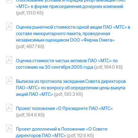
Обоснование условий и порядка реорганизации ПАО
акций
«МТС» в форме присоединения дочерних компаний
Дивиденды
(pdf, 131.0 Кб)
Рынок
облигаций
Оценка рыночной стоимости одной акции ПАО «МТС» в
Описание
составе миноритарного пакета, проведенная
Еврооблигации-2023
независимым оценщиком ООО «Фирма Омега»
Уведомление
(pdf, 487.7 Кб)
о
погашении
Оценка стоимости чистых активов ПАО «МТС» по
именных
состоянию на 30 сентября 2005 года
(pdf, 194.0 Кб)
облигаций
Другое
Выписка из протокола заседания Совета директоров
Регистратор
ПАО «МТС» по вопросу об определении цены выкупа
Реквизиты
акций ПАО «МТС»
(pdf, 130.3 Кб)
Контакты
йчивое развитие
Проект положения «О Президенте ПАО «МТС»
и деловая этика
(pdf, 154.6 Кб)
На главную
Проект дополнений в Положение «О Совете
директоров ПАО «МТС»
(pdf, 112.6 Кб)