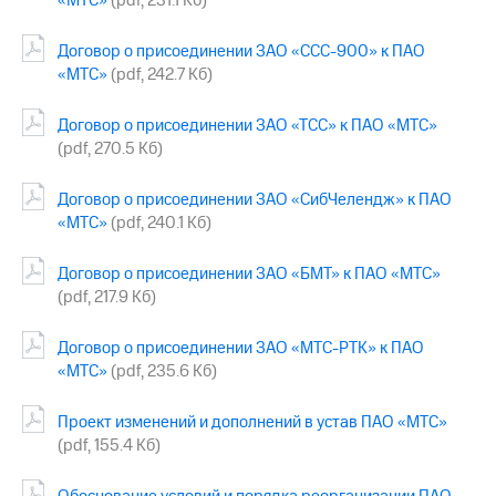
«МТС»
(pdf, 231.1 Кб)
информации
Информация
акционерам
Договор о присоединении ЗАО «ССС-900» к ПАО
Документы
«МТС»
(pdf, 242.7 Кб)
ПАО
"МТС"
Договор о присоединении ЗАО «ТСС» к ПАО «МТС»
Собрания
(pdf, 270.5 Кб)
акционеров
Личный
кабинет
Договор о присоединении ЗАО «СибЧелендж» к ПАО
акционера
«МТС»
(pdf, 240.1 Кб)
Акционерный
капитал
Договор о присоединении ЗАО «БМТ» к ПАО «МТС»
Контроль
(pdf, 217.9 Кб)
и
аудит
Рынок
Договор о присоединении ЗАО «МТС-РТК» к ПАО
акций
«МТС»
(pdf, 235.6 Кб)
Описание
Проект изменений и дополнений в устав ПАО «МТС»
Программа
(pdf, 155.4 Кб)
приобретения
Порядок
выкупа