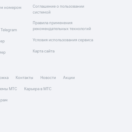
Соглашение о пользовании
оим номером
системой
Правила применения
рекомендательных технологий
 Telegram
Условия использования сервиса
мер
Карта сайта
мер
ржка
Контакты
Новости
Акции
стемы МТС
Карьера в МТС
орам