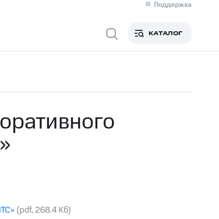
Поддержка
О МТС
я информация
Контакты
КАТАЛОГ
Медиа-центр
кты
Пригласить спикера
Инвесторам и акционерам
ция акционерам
Документы
роль и аудит
Рынок акций
й
Описание
р
Реквизиты
Контакты
оративного
Устойчивое развитие
Комплаенс и деловая этика
»
На главную
МТС»
(pdf, 268.4 Кб)