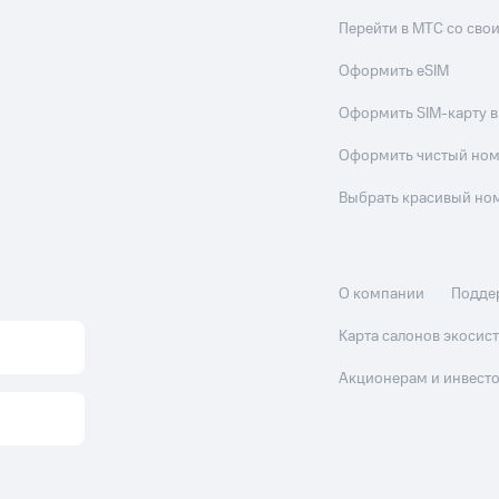
Перейти в МТС со св
Оформить eSIM
Оформить SIM-карту в
Оформить чистый но
Выбрать красивый но
О компании
Подде
Карта салонов экоси
Акционерам и инвест