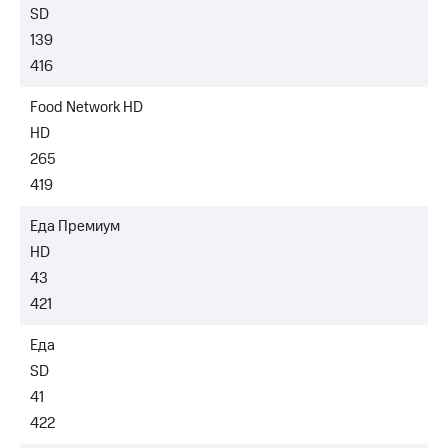
SD
139
416
Food Network HD
HD
265
419
Еда Премиум
HD
43
421
Еда
SD
41
422