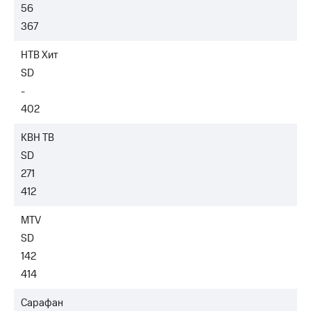
56
367
НТВ Хит
SD
-
402
КВН ТВ
SD
271
412
MTV
SD
142
414
Сарафан