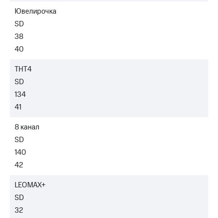
Оплата
Ювелирочка
по QR-
SD
коду
38
за границей
40
тернет-магазин
Смартфоны
ТНТ4
SD
Наушники
и
134
колонки
41
Умные
8 канал
часы
и
SD
трекеры
140
42
Умный
дом
LEOMAX+
Планшеты
SD
32
Акции