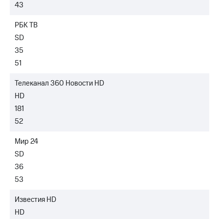
и
43
скидки
РБК ТВ
Все
SD
товары
35
51
Телеканал 360 Новости HD
HD
181
52
Мир 24
SD
36
53
Известия HD
HD