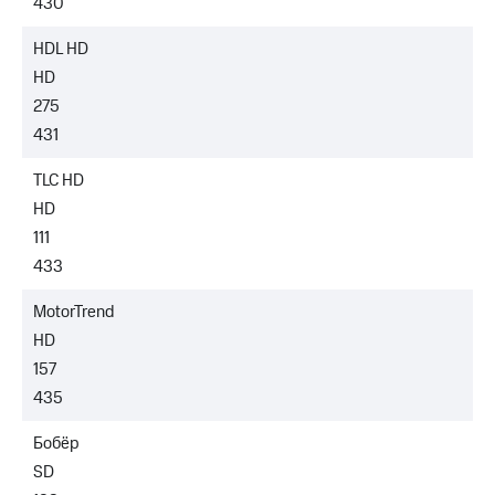
430
HDL HD
HD
275
431
TLC HD
HD
111
433
MotorTrend
HD
157
435
Бобёр
SD