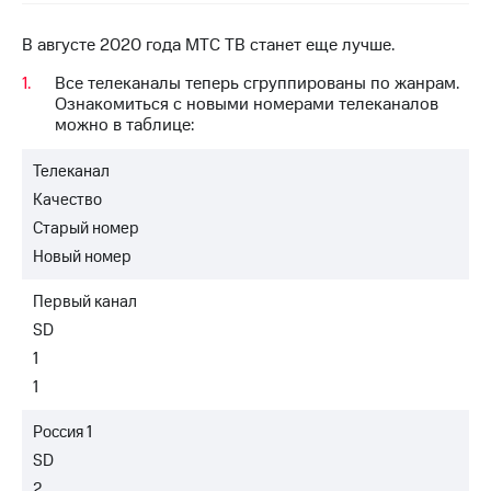
на связь
В августе 2020 года МТС ТВ станет еще лучше.
Роуминг
Тарифы
RED,
Все телеканалы теперь сгруппированы по жанрам.
Семейная
РИИЛ
Ознакомиться с новыми номерами телеканалов
группа
и МТС
можно в таблице:
Супер
Заказать
дешевле
Телеканал
SIM-
при
Качество
карту
оплате
с карты
Старый номер
Оформить
МТС
Новый номер
eSIM
Деньги
Первый канал
SIM-
Выберите
карта
и подключите
SD
для
ТВ
1
иностранцев
с выгодным
1
тарифом
Оформить
чистый
Россия 1
Тарифы
номер
SD
2