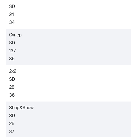
Пополнить
SD
номер
24
МТС
34
Настройки
автоплатежа
Супер
SD
Пополнить
номер
137
другого
35
оператора
2х2
Оплата
интернета
SD
и
28
ТВ
36
Переводы
Shop&Show
с
телефона
SD
на карту
26
МТС Pay
37