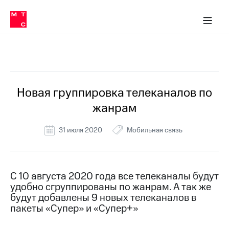
Перенести
ка 30% на связь
обильная связь
Сервисы и подписки
Интернет-магазин
Для дома
Скидка 30% на связь
Личные кабинеты
Финансы
Приложения
номер
ичные кабинеты
в МТС
Мобильная
связь
Все Новости
Тарифы
Интернет
и
ТВ
Услуги
Новая группировка телеканалов по
Спутниковое
жанрам
ТВ
Роуминг
МТС
31 июля 2020
Мобильная связь
Деньги
Личный
кабинет
Мобильная связь
Скачать
Перенести
С 10 августа 2020 года все телеканалы будут
приложение
номер
удобно сгруппированы по жанрам. А так же
Мой
в МТС
МТС
будут добавлены 9 новых телеканалов в
Акции
пакеты «Супер» и «Супер+»
Тарифы
Скидка 30%
Услуги