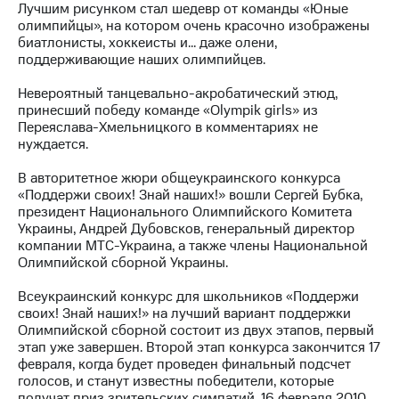
информации
Лучшим рисунком стал шедевр от команды «Юные
Информация
олимпийцы», на котором очень красочно изображены
акционерам
биатлонисты, хоккеисты и… даже олени,
Документы
поддерживающие наших олимпийцев.
ПАО
"МТС"
Невероятный танцевально-акробатический этюд,
Собрания
принесший победу команде «Olympik girls» из
акционеров
Переяслава-Хмельницкого в комментариях не
Личный
нуждается.
кабинет
акционера
В авторитетное жюри общеукраинского конкурса
Акционерный
«Поддержи своих! Знай наших!» вошли Сергей Бубка,
капитал
президент Национального Олимпийского Комитета
Контроль
Украины, Андрей Дубовсков, генеральный директор
и
компании МТС-Украина, а также члены Национальной
аудит
Олимпийской сборной Украины.
Рынок
акций
Всеукраинский конкурс для школьников «Поддержи
своих! Знай наших!» на лучший вариант поддержки
Описание
Олимпийской сборной состоит из двух этапов, первый
Программа
этап уже завершен. Второй этап конкурса закончится 17
приобретения
февраля, когда будет проведен финальный подсчет
Порядок
голосов, и станут известны победители, которые
выкупа
получат приз зрительских симпатий. 16 февраля 2010