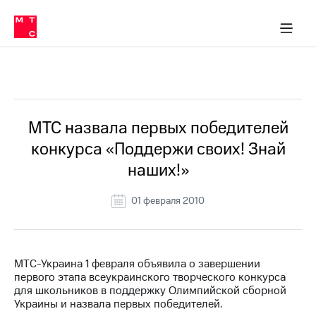
О
сторам и акционерам
Комплаенс и деловая этика
Устойчивое развитие
Медиа-центр
О МТС
О МТС
На главную
компании
О
компании
Стратегия
Стратегия
Все Новости
Карьера
в МТС
Карьера
в МТС
Пресс-
МТС назвала первых победителей
релизы
История
конкурса «Поддержи своих! Знай
компании
МТС
наших!»
о технологиях
Руководство
региона
01 февраля 2010
Правовая
информация
Контакты
МТС-Украина 1 февраля объявила о завершении
первого этапа всеукраинского творческого конкурса
Медиа-центр
для школьников в поддержку Олимпийской сборной
Пресс-
Украины и назвала первых победителей.
релизы