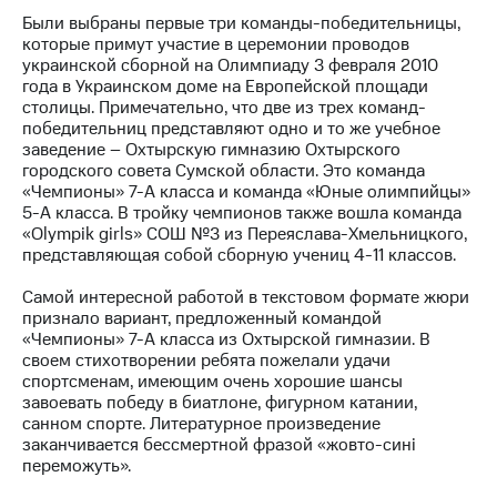
Были выбраны первые три команды-победительницы,
МТС
которые примут участие в церемонии проводов
о технологиях
украинской сборной на Олимпиаду 3 февраля 2010
года в Украинском доме на Европейской площади
Достижения
столицы. Примечательно, что две из трех команд-
победительниц представляют одно и то же учебное
Интервью
заведение – Охтырскую гимназию Охтырского
городского совета Сумской области. Это команда
Финансовая
«Чемпионы» 7-A класса и команда «Юные олимпийцы»
отчетность
5-A класса. В тройку чемпионов также вошла команда
«Olympik girls» СОШ №3 из Переяслава-Хмельницкого,
Контакты
представляющая собой сборную учениц 4-11 классов.
Пригласить
Самой интересной работой в текстовом формате жюри
спикера
признало вариант, предложенный командой
«Чемпионы» 7-А класса из Охтырской гимназии. В
м и акционерам
своем стихотворении ребята пожелали удачи
Корпоративное
спортсменам, имеющим очень хорошие шансы
управление
завоевать победу в биатлоне, фигурном катании,
санном спорте. Литературное произведение
Корпоративный
заканчивается бессмертной фразой «жовто-сині
секретарь
переможуть».
Раскрытие