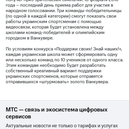
акций
года – последний день приема работ для участия в
Дивиденды
народном голосовании. Три команды-победительницы
Рынок
(по одной в каждой категории) смогут показать свои
облигаций
работы украинским спортсменам с помощью
видеосвязи, которая будет установлена между
Описание
школами команд-победителей и олимпийским
Еврооблигации-2023
городком в Ванкувере.
Уведомление
о
По условиям конкурса «Поддержи своих! Знай наших!»,
погашении
каждая украинская школа может сформировать одну
именных
или несколько команд по 10 учеников от одного класса.
облигаций
Этим командам необходимо будет разработать
Другое
собственный креативный вариант поддержки
украинских спортсменов, которые отправятся
Регистратор
отправившихся «штурмовать» золото Ванкувера.
Реквизиты
Контакты
йчивое развитие
и деловая этика
На главную
МТС — связь и экосистема цифровых
сервисов
Актуальные новости не только о тарифах и услугах