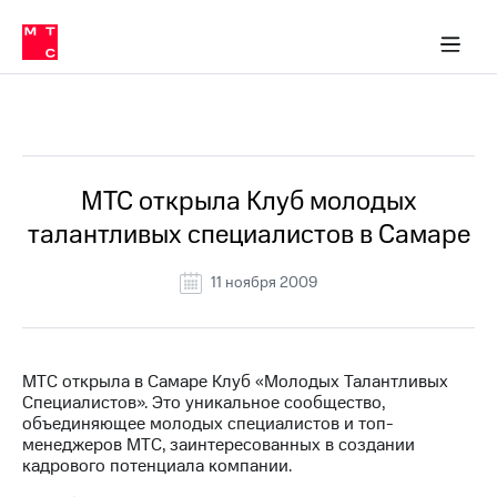
О
сторам и акционерам
Комплаенс и деловая этика
Устойчивое развитие
Медиа-центр
О МТС
О МТС
На главную
компании
О
компании
Стратегия
Стратегия
Все Новости
Карьера
в МТС
Карьера
в МТС
Пресс-
МТС открыла Клуб молодых
релизы
История
талантливых специалистов в Самаре
компании
МТС
о технологиях
Руководство
11 ноября 2009
региона
Правовая
информация
МТС открыла в Самаре Клуб «Молодых Талантливых
Специалистов». Это уникальное сообщество,
Контакты
объединяющее молодых специалистов и топ-
менеджеров МТС, заинтересованных в создании
Медиа-центр
кадрового потенциала компании.
Пресс-
релизы