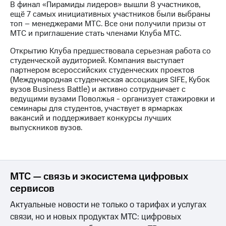
информации
В финал «Пирамиды лидеров» вышли 8 участников,
Информация
ещё 7 самых инициативных участников были выбраны
акционерам
топ – менеджерами МТС. Все они получили призы от
Документы
МТС и приглашение стать членами Клуба МТС.
ПАО
"МТС"
Открытию Клуба предшествовала серьезная работа со
Собрания
студенческой аудиторией. Компания выступает
акционеров
партнером всероссийских студенческих проектов
Личный
(Международная студенческая ассоциация SIFE, Кубок
кабинет
вузов Business Battle) и активно сотрудничает с
акционера
ведущими вузами Поволжья - организует стажировки и
Акционерный
семинары для студентов, участвует в ярмарках
капитал
вакансий и поддерживает конкурсы лучших
Контроль
выпускников вузов.
и
аудит
Рынок
акций
МТС — связь и экосистема цифровых
Описание
сервисов
Программа
приобретения
Актуальные новости не только о тарифах и услугах
Порядок
связи, но и новых продуктах МТС: цифровых
выкупа