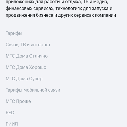
приложениях для работы и отдыха, ТВ и медиа,
акций
финансовых сервисах, технологиях для запуска и
Дивиденды
Рынок
продвижения бизнеса и других сервисах компании
облигаций
Описание
Тарифы
Еврооблигации-2023
Уведомление
Связь, ТВ и интернет
о
погашении
МТС Дома Отлично
именных
облигаций
МТС Дома Хорошо
Другое
МТС Дома Супер
Регистратор
Реквизиты
Контакты
Тарифы мобильной связи
йчивое развитие
и деловая этика
МТС Проще
На главную
RED
РИИЛ