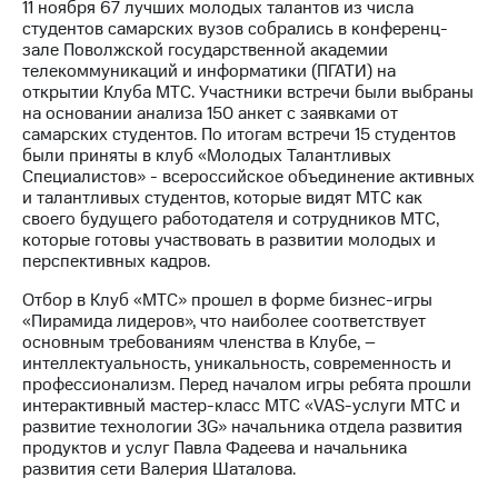
11 ноября 67 лучших молодых талантов из числа
студентов самарских вузов собрались в конференц-
МТС
зале Поволжской государственной академии
о технологиях
телекоммуникаций и информатики (ПГАТИ) на
открытии Клуба МТС. Участники встречи были выбраны
Достижения
на основании анализа 150 анкет с заявками от
самарских студентов. По итогам встречи 15 студентов
Интервью
были приняты в клуб «Молодых Талантливых
Специалистов» - всероссийское объединение активных
Финансовая
и талантливых студентов, которые видят МТС как
отчетность
своего будущего работодателя и сотрудников МТС,
которые готовы участвовать в развитии молодых и
Контакты
перспективных кадров.
Пригласить
Отбор в Клуб «МТС» прошел в форме бизнес-игры
спикера
«Пирамида лидеров», что наиболее соответствует
основным требованиям членства в Клубе, –
м и акционерам
интеллектуальность, уникальность, современность и
Корпоративное
профессионализм. Перед началом игры ребята прошли
управление
интерактивный мастер-класс МТС «VAS-услуги МТС и
развитие технологии 3G» начальника отдела развития
Корпоративный
продуктов и услуг Павла Фадеева и начальника
секретарь
развития сети Валерия Шаталова.
Раскрытие