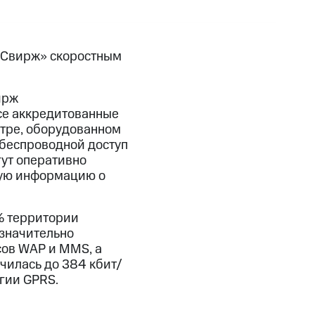
«Свирж» скоростным
ирж
се аккредитованные
нтре, оборудованном
беспроводной доступ
гут оперативно
жую информацию о
% территории
 значительно
сов WAP и MMS, а
чилась до 384 кбит/
огии GPRS.