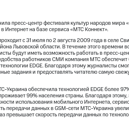
ила пресс-центр фестиваля культур народов мира 
в Интернет на базе сервиса «МТС Коннект».
оходит с 31 июля по 2 августа 2009 года в селе Св
она Львовской области. В течение этого времени в
исты будут иметь возможность работать в пресс-це
удобства работников СМИ компания МТС обеспечит 
 технологии EDGE. Благодаря этому журналисты смо
ные задания и предоставлять читателю самую све
С-Украина обеспечила технологией EDGE более 97
проживает 99% населения страны. Благодаря этому,
ости использования мобильного Интернета, серви
ть передачи данных в GSM-сети МТС-Украина увели
 раз превышает скорость передачи данных по технол