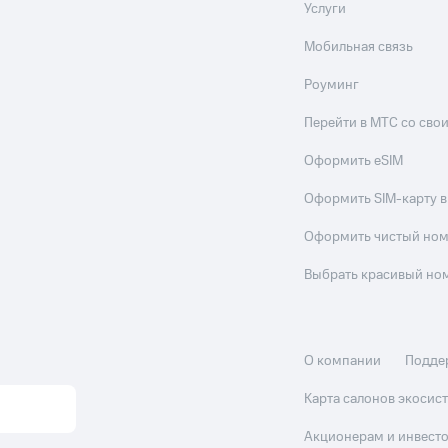
Услуги
Мобильная связь
Роуминг
Перейти в МТС со св
Оформить eSIM
Оформить SIM-карту в
Оформить чистый но
Выбрать красивый но
О компании
Подде
Карта салонов экоси
Акционерам и инвест