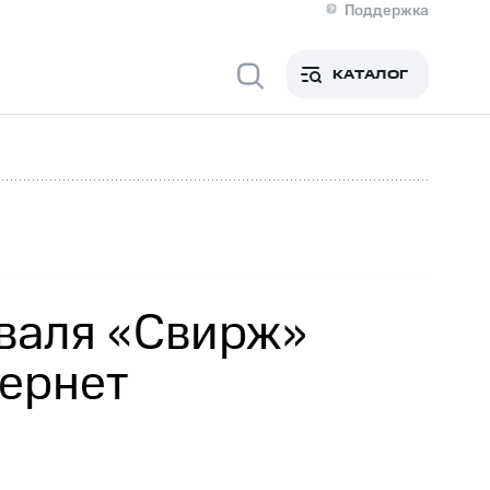
Поддержка
О МТС
я информация
Контакты
КАТАЛОГ
Медиа-центр
кты
Пригласить спикера
Инвесторам и акционерам
ция акционерам
Документы
роль и аудит
Рынок акций
й
Описание
р
Реквизиты
Контакты
Устойчивое развитие
Комплаенс и деловая этика
На главную
валя «Свирж»
ернет