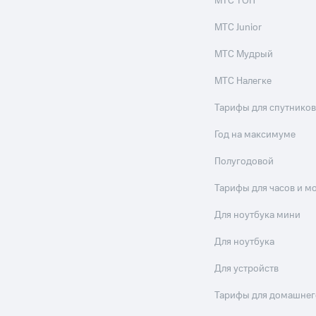
МТС ТОП
МТС Junior
МТС Мудрый
МТС Налегке
Тарифы для спутников
Год на максимуме
Полугодовой
Тарифы для часов и м
Для ноутбука мини
Для ноутбука
Для устройств
Тарифы для домашнег