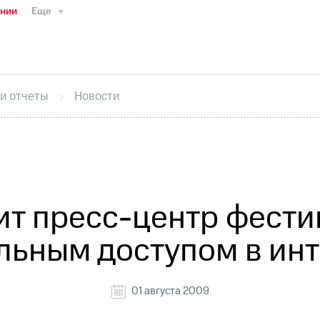
ании
Еще
ТС
Пресс-релизы
МТС о технологиях
ТС
История компании
Руководство региона
Правова
стижения
Интервью
Финансовая отчетность
Конта
 и отчеты
Новости
тивный секретарь
Раскрытие информации
Информа
ный кабинет акционера
Акционерный капитал
Конт
Порядок выкупа акций
Дивиденды
Рынок облигаци
 погашении именных облигаций
Другое
Регистрато
ит пресс-центр фести
льным доступом в инт
01 августа 2009