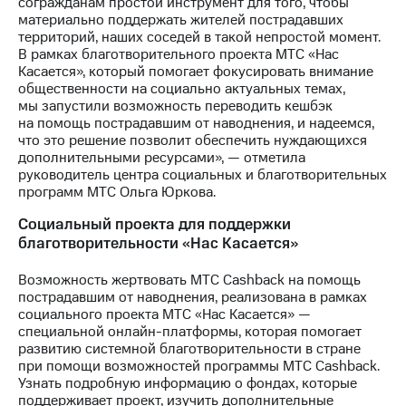
согражданам простой инструмент для того, чтобы
акций
материально поддержать жителей пострадавших
Дивиденды
территорий, наших соседей в такой непростой момент.
Рынок
В рамках благотворительного проекта МТС «Нас
облигаций
Касается», который помогает фокусировать внимание
общественности на социально актуальных темах,
Описание
мы запустили возможность переводить кешбэк
Еврооблигации-2023
на помощь пострадавшим от наводнения, и надеемся,
Уведомление
что это решение позволит обеспечить нуждающихся
о
дополнительными ресурсами», — отметила
погашении
руководитель центра социальных и благотворительных
именных
программ МТС Ольга Юркова.
облигаций
Другое
Социальный проекта для поддержки
благотворительности «Нас Касается»
Регистратор
Реквизиты
Возможность жертвовать МТС Cashback на помощь
Контакты
пострадавшим от наводнения, реализована в рамках
йчивое развитие
социального проекта МТС «Нас Касается» —
и деловая этика
специальной онлайн-платформы, которая помогает
На главную
развитию системной благотворительности в стране
при помощи возможностей программы МТС Cashback.
Узнать подробную информацию о фондах, которые
поддерживает проект, изучить дополнительные