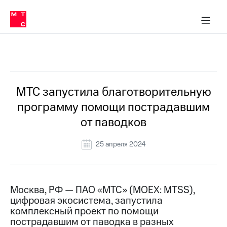
О
сторам и акционерам
Комплаенс и деловая этика
Устойчивое развитие
Медиа-центр
О МТС
О МТС
На главную
компании
О
компании
Стратегия
Стратегия
Все Новости
Карьера
в МТС
Карьера
в МТС
Пресс-
МТС запустила благотворительную
релизы
История
программу помощи пострадавшим
компании
МТС
от паводков
о технологиях
Руководство
региона
25 апреля 2024
Правовая
информация
Контакты
Москва, РФ — ПАО «МТС» (MOEX: MTSS),
цифровая экосистема, запустила
Медиа-центр
комплексный проект по помощи
Пресс-
пострадавшим от паводка в разных
релизы