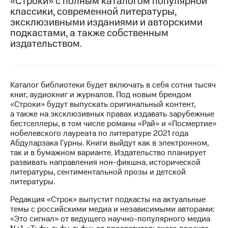
«Строки» с полным каталогом популярной
классики, современной литературы,
МТС
эксклюзивными изданиями и авторскими
о технологиях
подкастами, а также собственным
издательством.
Достижения
Интервью
Финансовая
Каталог библиотеки будет включать в себя сотни тысяч
отчетность
книг, аудиокниг и журналов. Под новым брендом
«Строки» будут выпускать оригинальный контент,
Контакты
а также на эксклюзивных правах издавать зарубежные
бестселлеры, в том числе романы «Рай» и «Посмертие»
Пригласить
нобелевского лауреата по литературе 2021 года
спикера
Абдуларзака Гурны. Книги выйдут как в электронном,
так и в бумажном варианте. Издательство планирует
развивать направления нон-фикшна, исторической
м и акционерам
Корпоративное
литературы, сентиментальной прозы и детской
управление
литературы.
Редакция «Строк» выпустит подкасты на актуальные
Корпоративный
темы с российскими медиа и независимыми авторами:
секретарь
«Это сигнал» от ведущего научно-популярного медиа
Раскрытие