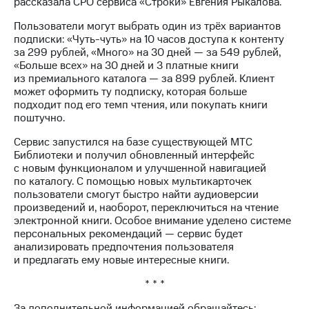
рассказала CPO сервиса «Строки» Евгения Рыкалова.
акций
Дивиденды
Пользователи могут выбрать один из трёх вариантов
Рынок
подписки: «Чуть-чуть» на 10 часов доступа к контенту
облигаций
за 299 рублей, «Много» на 30 дней — за 549 рублей,
«Больше всех» на 30 дней и 3 платные книги
Описание
из премиального каталога — за 899 рублей. Клиент
Еврооблигации-2023
может оформить ту подписку, которая больше
Уведомление
подходит под его темп чтения, или покупать книги
о
поштучно.
погашении
именных
Сервис запустился на базе существующей МТС
облигаций
Библиотеки и получил обновленный интерфейс
Другое
с новым функционалом и улучшенной навигацией
по каталогу. С помощью новых мультикарточек
Регистратор
пользователи смогут быстро найти аудиоверсии
Реквизиты
произведений и, наоборот, переключиться на чтение
Контакты
электронной книги. Особое внимание уделено системе
йчивое развитие
персональных рекомендаций — сервис будет
и деловая этика
анализировать предпочтения пользователя
На главную
и предлагать ему новые интересные книги.
* * *
За дополнительной информацией обращайтесь: