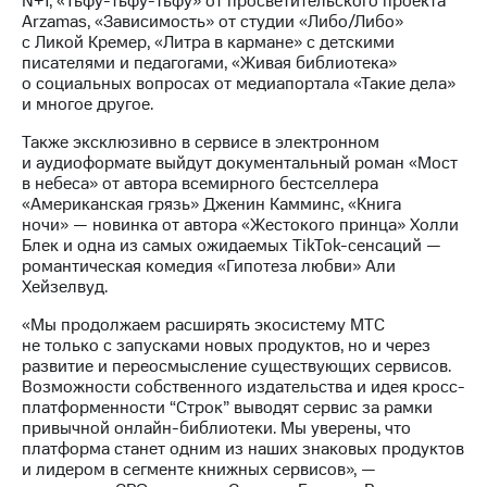
N+1, «Тьфу-тьфу-тьфу» от просветительского проекта
информации
Arzamas, «Зависимость» от студии «Либо/Либо»
Информация
с Ликой Кремер, «Литра в кармане» с детскими
акционерам
писателями и педагогами, «Живая библиотека»
Документы
о социальных вопросах от медиапортала «Такие дела»
ПАО
и многое другое.
"МТС"
Собрания
Также эксклюзивно в сервисе в электронном
акционеров
и аудиоформате выйдут документальный роман «Мост
Личный
в небеса» от автора всемирного бестселлера
кабинет
«Американская грязь» Дженин Камминс, «Книга
акционера
ночи» — новинка от автора «Жестокого принца» Холли
Акционерный
Блек и одна из самых ожидаемых TikTok-сенсаций —
капитал
романтическая комедия «Гипотеза любви» Али
Контроль
Хейзелвуд.
и
аудит
«Мы продолжаем расширять экосистему МТС
Рынок
не только с запусками новых продуктов, но и через
акций
развитие и переосмысление существующих сервисов.
Возможности собственного издательства и идея кросс-
Описание
платформенности “Строк” выводят сервис за рамки
Программа
привычной онлайн-библиотеки. Мы уверены, что
приобретения
платформа станет одним из наших знаковых продуктов
Порядок
и лидером в сегменте книжных сервисов», —
выкупа