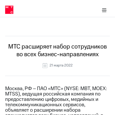
О
сторам и акционерам
Комплаенс и деловая этика
Устойчивое развитие
Медиа-центр
О МТС
О МТС
На главную
компании
О
компании
Стратегия
Стратегия
Все Новости
Карьера
в МТС
Карьера
в МТС
Пресс-
МТС расширяет набор сотрудников
релизы
История
во всех бизнес-направлениях
компании
МТС
о технологиях
Руководство
21 марта 2022
региона
Правовая
информация
Москва, РФ – ПАО «МТС» (NYSE: MBT, MOEX:
MTSS), ведущая российская компания по
Контакты
предоставлению цифровых, медийных и
телекоммуникационных сервисов,
Медиа-центр
Пресс-
объявляет о расширении набора
релизы