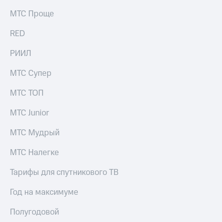
МТС Проще
RED
РИИЛ
МТС Супер
МТС ТОП
МТС Junior
МТС Мудрый
МТС Налегке
Тарифы для спутникового ТВ
Год на максимуме
Полугодовой