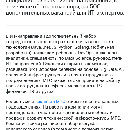
специалистов всех бизнес-направлений, в
том числе об открытии порядка 500
МТС
дополнительных вакансий для ИТ-экспертов.
о технологиях
Достижения
В ИТ-направлении дополнительный набор
Интервью
сосредоточен в области разработки разного стека
технологий (Java, .net, JS, Python, Golang, мобильная
Финансовая
разработка), также востребованы DevOps-инженеры,
отчетность
аналитики, специалисты по Data Science, руководители
ИТ-направлений. Вакансии открыты в командах,
Контакты
развивающих цифровые сервисы на основе Big Data, AI,
облачной инфраструктуры и в других продуктовых
Пригласить
подразделениях. МТС также готова принять на работу
спикера
новых сотрудников в сферах маркетинга и PR,
финансов, HR и других.
м и акционерам
Корпоративное
Более тысячи
вакансий МТС
открыто в региональных
управление
подразделениях. На работу в компании могут
претендовать, в частности, специалисты в области
Корпоративный
продаж и развития технической инфраструктуры МТС.
секретарь
Компания также расширяет набор в службы
Раскрытие
клиентского сервиса (в том числе с возможностью