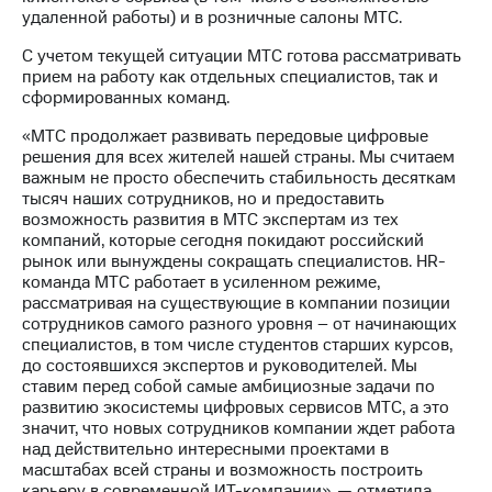
информации
удаленной работы) и в розничные салоны МТС.
Информация
акционерам
С учетом текущей ситуации МТС готова рассматривать
Документы
прием на работу как отдельных специалистов, так и
ПАО
сформированных команд.
"МТС"
Собрания
«МТС продолжает развивать передовые цифровые
акционеров
решения для всех жителей нашей страны. Мы считаем
Личный
важным не просто обеспечить стабильность десяткам
кабинет
тысяч наших сотрудников, но и предоставить
акционера
возможность развития в МТС экспертам из тех
Акционерный
компаний, которые сегодня покидают российский
капитал
рынок или вынуждены сокращать специалистов. HR-
Контроль
команда МТС работает в усиленном режиме,
и
рассматривая на существующие в компании позиции
аудит
сотрудников самого разного уровня – от начинающих
Рынок
специалистов, в том числе студентов старших курсов,
акций
до состоявшихся экспертов и руководителей. Мы
ставим перед собой самые амбициозные задачи по
Описание
развитию экосистемы цифровых сервисов МТС, а это
Программа
значит, что новых сотрудников компании ждет работа
приобретения
над действительно интересными проектами в
Порядок
масштабах всей страны и возможность построить
выкупа
карьеру в современной ИТ-компании», — отметила