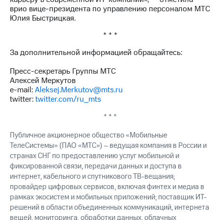
акций
врио вице-президента по управлению персоналом МТС
Дивиденды
Юлия Быстрицкая.
Рынок
облигаций
* * *
Описание
За дополнительной информацией обращайтесь:
Еврооблигации-2023
Уведомление
Пресс-секретарь Группы МТС
о
Алексей Меркутов
погашении
e-mail:
Aleksej.Merkutov@mts.ru
именных
twitter:
twitter.com/ru_mts
облигаций
* * *
Другое
Публичное акционерное общество «Мобильные
Регистратор
Реквизиты
ТелеСистемы» (ПАО «МТС») – ведущая компания в России и
Контакты
странах СНГ по предоставлению услуг мобильной и
йчивое развитие
фиксированной связи, передачи данных и доступа в
и деловая этика
интернет, кабельного и спутникового ТВ-вещания;
На главную
провайдер цифровых сервисов, включая финтех и медиа в
рамках экосистем и мобильных приложений; поставщик ИТ-
решений в области объединенных коммуникаций, интернета
вещей, мониторинга, обработки данных, облачных