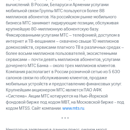
вычислений. В России, Беларуси и Армении услугами
мобильной связи Группы МТС пользуются более 88
миллионов абонентов. На российском рынке мобильного
бизнеса МТС занимает лидирующие позиции, обслуживая
крупнейшую 80-миллионную абонентскую базу.
Фиксированными услугами МТС – телефонией, доступом в
интернет и ТВ-вещанием – охвачено свыше 10 миллионов
домохозяйств, сервисами платного ТВ в различных средах –
более восьми миллионов пользователей, экосистемными
сервисами – почти девять миллионов абонентов, услугами
дочернего МТС Банка – около трех миллионов клиентов.
Компания располагает в России розничной сетью из 5 630
салонов связи по обслуживанию клиентов, продаже
мобильных устройств и предоставлению финансовых услуг.
Крупнейшим акционером МТС является ПАО АФК
«Система». Акции МТС котируются на Нью-Йоркской
фондовой бирже под кодом MBT, на Московской бирже - под
кодом MTSS. Сайт компании:
www.mts.ru
.
* * *
Некоторые заявления в данном пресс-релизе могут