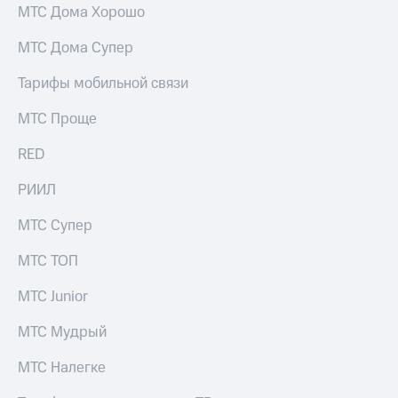
информации
МТС Дома Хорошо
Информация
акционерам
МТС Дома Супер
Документы
ПАО
Тарифы мобильной связи
"МТС"
Собрания
МТС Проще
акционеров
Личный
RED
кабинет
акционера
Акционерный
РИИЛ
капитал
Контроль
МТС Супер
и
аудит
МТС ТОП
Рынок
акций
МТС Junior
Описание
МТС Мудрый
Программа
приобретения
МТС Налегке
Порядок
выкупа