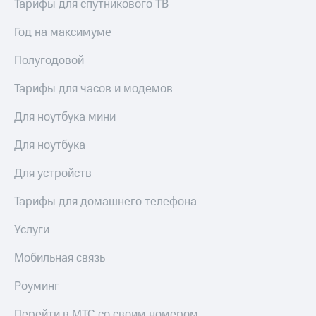
Тарифы для спутникового ТВ
акций
Дивиденды
Год на максимуме
Рынок
облигаций
Полугодовой
Описание
Тарифы для часов и модемов
Еврооблигации-2023
Уведомление
о
Для ноутбука мини
погашении
именных
Для ноутбука
облигаций
Другое
Для устройств
Регистратор
Тарифы для домашнего телефона
Реквизиты
Контакты
Услуги
йчивое развитие
и деловая этика
Мобильная связь
На главную
Роуминг
Перейти в МТС со своим номером