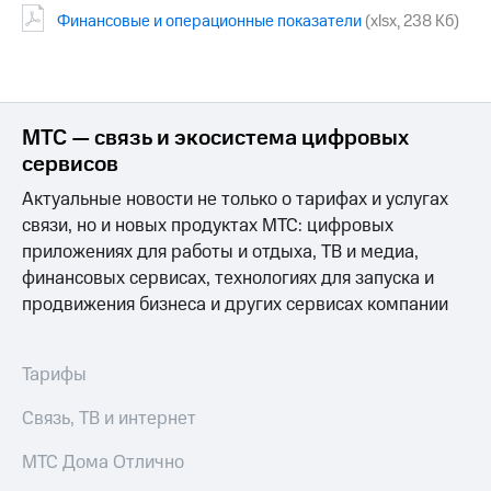
Финансовые и операционные показатели
(xlsx, 238 Кб)
МТС
о технологиях
Достижения
МТС — связь и экосистема цифровых
Интервью
сервисов
Финансовая
Актуальные новости не только о тарифах и услугах
отчетность
связи, но и новых продуктах МТС: цифровых
Контакты
приложениях для работы и отдыха, ТВ и медиа,
финансовых сервисах, технологиях для запуска и
Пригласить
продвижения бизнеса и других сервисах компании
спикера
м и акционерам
Корпоративное
Тарифы
управление
Связь, ТВ и интернет
Корпоративный
секретарь
МТС Дома Отлично
Раскрытие