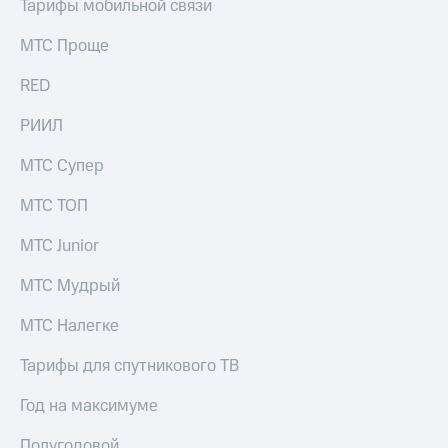
Интернет,
Выбрать
Тарифы мобильной связи
ТВ и телефон
красивый
для дома
номер
МТС Проще
Заменить
RED
Услуги
SIM-
карту
РИИЛ
Личный
кабинет
Перейти
МТС Супер
интернета
на
и
eSIM
МТС ТОП
ТВ
Личный
Для дома
МТС Junior
кабинет
Выберите
спутникового
и подключите
ТВ
МТС Мудрый
ТВ
Скачать
с выгодным
приложение
МТС Налегке
тарифом
Мой
МТС
Тарифы для спутникового ТВ
Акции
Тарифы
Интернет,
Год на максимуме
ТВ и телефон
Видеонаблюдение
для дома
Полугодовой