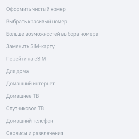
доступ
Оформить чистый номер
висы и подписки
к геолокации
МТС
Выбрать красивый номер
Сертификаты
Premium
безопасности
Больше возможностей выбора номера
Подписка
Всё
на гигабайты
интернета,
Заменить SIM-карту
под
фильмы,
рукой
музыка
Перейти на eSIM
в Мой МТС
и многое
другое
Для дома
Посмотрите,
что
Семейная
Домашний интернет
полезного
группа
есть
в нашем
Домашнее ТВ
Скидка
приложении
на тарифы,
Спутниковое ТВ
общие
КИОН
подписки
Домашний телефон
и услуги,
КИОН
доступ
Музыка
Сервисы и развлечения
к геолокации