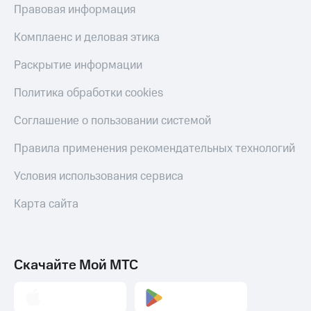
Правовая информация
КИОН
Скидка 30%
Музыка
на связь
Комплаенс и деловая этика
КИОН
С картой
Раскрытие информации
Строки
МТС
Деньги
Политика обработки cookies
Live
МТС
Соглашение о пользовании системой
Гудок
Накопления
Правила применения рекомендательных технологий
Мой
Откладывайте
МТС
деньги
Условия использования сервиса
и получайте
Все
доход 15%
приложения
Карта сайта
Акции
Финансы
Инвестиции
Условия
пополнения
Получайте
Скачайте Мой МТС
доход
Скидка
онлайн
30%
на связь
Страхование