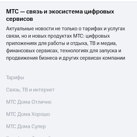
на связь
МТС — связь и экосистема цифровых
Роуминг
Тарифы
сервисов
RED,
Семейная
РИИЛ
Актуальные новости не только о тарифах и услугах
группа
и МТС
связи, но и новых продуктах МТС: цифровых
Супер
приложениях для работы и отдыха, ТВ и медиа,
Заказать
дешевле
финансовых сервисах, технологиях для запуска и
SIM-
при
карту
оплате
продвижения бизнеса и других сервисах компании
с карты
Оформить
МТС
eSIM
Деньги
Тарифы
SIM-
Выберите
Связь, ТВ и интернет
карта
и подключите
для
ТВ
МТС Дома Отлично
иностранцев
с выгодным
тарифом
МТС Дома Хорошо
Оформить
чистый
Тарифы
МТС Дома Супер
номер