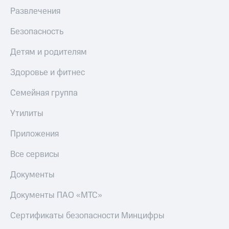
КИОН
Кино,
Развлечения
Строки
музыка,
книги
Безопасность
Live
и не
только
Детям и родителям
Гудок
Безопасность
Здоровье и фитнес
Мой
МТС
Финансы
Семейная группа
Все
Детям
Утилиты
приложения
и родителям
Инвестиции
Приложения
Здоровье
и фитнес
Получайте
Все сервисы
доход
Приложения
онлайн
от МТС
Документы
Страхование
Акции
Документы ПАО «МТС»
Покупка
Приложения
Сертификаты безопасности Минцифры
полисов
КИОН
онлайн