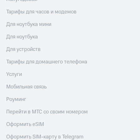
для дома
Тарифы для часов и модемов
Услуги
290 ₽/
мес
Для ноутбука мини
Акции
МТС
Для ноутбука
Домашний
Premium
интернет
Для устройств
Подписка
Домашнее
на гигабайты
ТВ
Тарифы для домашнего телефона
интернета,
фильмы,
Спутниковое
Услуги
музыка
ТВ
и многое
Мобильная связь
другое
Домашний
телефон
Семейная
Роуминг
группа
Перейти
Перейти в МТС со своим номером
в МТС
Скидка
со своим
на тарифы,
Оформить eSIM
номером
общие
подписки
Оформить SIM-карту в Telegram
Поддержка
и услуги,