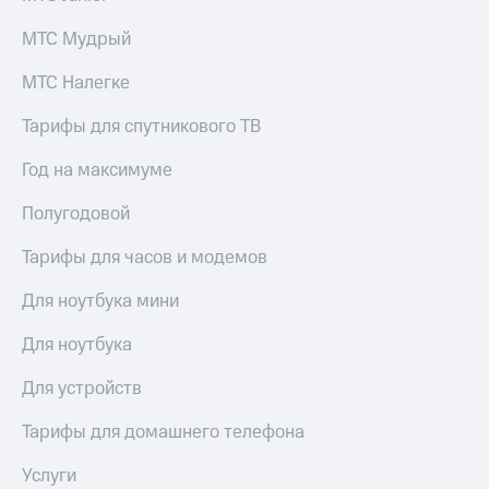
для дома
МТС Мудрый
Услуги
290 ₽/
мес
МТС Налегке
Акции
МТС
Тарифы для спутникового ТВ
Домашний
Premium
интернет
Год на максимуме
Подписка
Домашнее
на гигабайты
Полугодовой
ТВ
интернета,
фильмы,
Спутниковое
Тарифы для часов и модемов
музыка
ТВ
и многое
Для ноутбука мини
другое
Домашний
телефон
Семейная
Для ноутбука
группа
Перейти
Для устройств
в МТС
Скидка
со своим
на тарифы,
Тарифы для домашнего телефона
номером
общие
подписки
Услуги
Поддержка
и услуги,