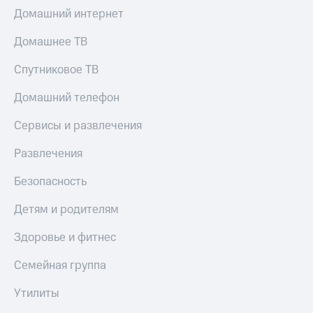
КИОН
Кино,
Домашний интернет
Строки
музыка,
книги
Домашнее ТВ
Live
и не
только
Спутниковое ТВ
Гудок
Безопасность
Домашний телефон
Мой
МТС
Финансы
Сервисы и развлечения
Все
Детям
Развлечения
приложения
и родителям
Безопасность
Инвестиции
Здоровье
и фитнес
Получайте
Детям и родителям
доход
Приложения
онлайн
Здоровье и фитнес
от МТС
Страхование
Акции
Семейная группа
Покупка
Приложения
Утилиты
полисов
КИОН
онлайн