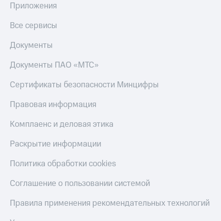
Приложения
КИОН
Скидка 30%
Музыка
Все сервисы
на связь
КИОН
С картой
Документы
Строки
МТС
Деньги
Документы ПАО «МТС»
Live
МТС
Сертификаты безопасности Минцифры
Гудок
Накопления
Правовая информация
Мой
Откладывайте
МТС
деньги
Комплаенс и деловая этика
и получайте
Все
доход 15%
Раскрытие информации
приложения
Акции
Финансы
Политика обработки cookies
Инвестиции
Условия
пополнения
Получайте
Соглашение о пользовании системой
доход
Скидка
онлайн
30%
Правила применения рекомендательных технологий
на связь
Страхование