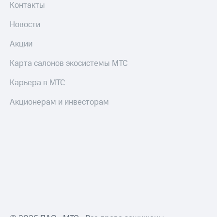
Контакты
Пополнить
номер
Новости
МТС
Настройки
Акции
автоплатежа
Карта салонов экосистемы МТС
Пополнить
номер
Карьера в МТС
другого
оператора
Акционерам и инвесторам
Оплата
интернета
и
ТВ
Переводы
с
телефона
на карту
МТС Pay