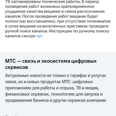
ТВ запланированы технические работы. В период
на связь
проведения работ возможны кратковременное
ухудшение качества вещания и смена расположения
Роуминг
Тарифы
каналов. После проведения работ вещание будет
RED,
полностью восстановлено, при отсутствии телеканалов
Семейная
РИИЛ
в сетке вещания на включенных приставках проведите
группа
и МТС
ручной поиск каналов. Инструкцию по ручному поиску
Супер
каналов смотри
тут
.
Заказать
дешевле
SIM-
при
карту
оплате
с карты
Оформить
МТС
МТС — связь и экосистема цифровых
eSIM
Деньги
сервисов
SIM-
Выберите
Актуальные новости не только о тарифах и услугах
карта
и подключите
связи, но и новых продуктах МТС: цифровых
для
ТВ
иностранцев
приложениях для работы и отдыха, ТВ и медиа,
с выгодным
тарифом
финансовых сервисах, технологиях для запуска и
Оформить
продвижения бизнеса и других сервисах компании
чистый
Тарифы
номер