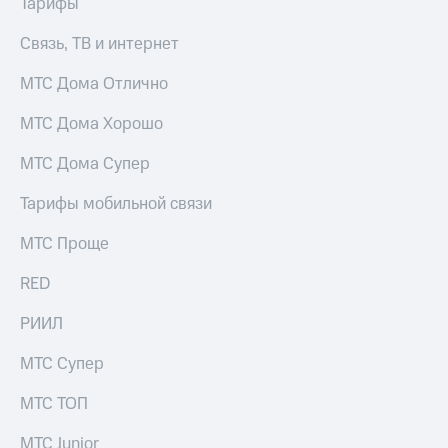
Интернет,
Тарифы
Выбрать
ТВ и телефон
красивый
для дома
номер
Связь, ТВ и интернет
Заменить
МТС Дома Отлично
Услуги
SIM-
карту
МТС Дома Хорошо
Личный
кабинет
Перейти
МТС Дома Супер
интернета
на
и
eSIM
Тарифы мобильной связи
ТВ
Личный
Для дома
МТС Проще
кабинет
Выберите
спутникового
и подключите
RED
ТВ
ТВ
Скачать
с выгодным
приложение
РИИЛ
тарифом
Мой
МТС
МТС Супер
Акции
Тарифы
Интернет,
МТС ТОП
ТВ и телефон
Видеонаблюдение
для дома
МТС Junior