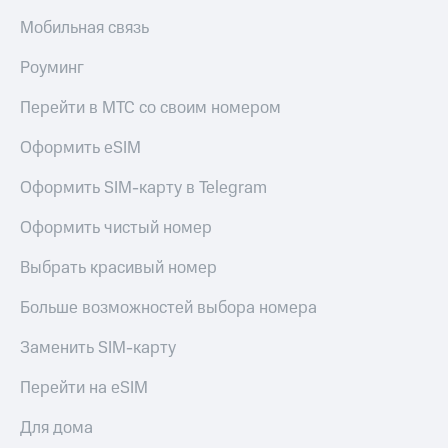
доступ
Мобильная связь
висы и подписки
к геолокации
МТС
Роуминг
Сертификаты
Premium
безопасности
Перейти в МТС со своим номером
Подписка
Всё
на гигабайты
Оформить eSIM
интернета,
под
фильмы,
рукой
музыка
Оформить SIM-карту в Telegram
в Мой МТС
и многое
другое
Оформить чистый номер
Посмотрите,
что
Семейная
Выбрать красивый номер
полезного
группа
есть
Больше возможностей выбора номера
в нашем
Скидка
приложении
на тарифы,
Заменить SIM-карту
общие
КИОН
подписки
Перейти на eSIM
и услуги,
КИОН
доступ
Музыка
Для дома
к геолокации