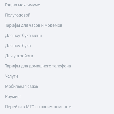
Выбрать
ТВ и телефон
Год на максимуме
красивый
для дома
номер
Полугодовой
Услуги
Заменить
SIM-
Тарифы для часов и модемов
Личный
карту
кабинет
интернета
Для ноутбука мини
Перейти
и
на
ТВ
Для ноутбука
eSIM
Личный
кабинет
Для устройств
Для дома
спутникового
Выберите
ТВ
Тарифы для домашнего телефона
и подключите
Скачать
ТВ
приложение
Услуги
с выгодным
Мой
тарифом
МТС
Мобильная связь
Акции
Тарифы
Роуминг
Интернет,
ТВ и телефон
Видеонаблюдение
Перейти в МТС со своим номером
для дома
для дома