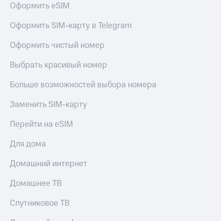
Оформить eSIM
Услуги
290 ₽/
мес
Акции
Оформить SIM-карту в Telegram
МТС
Домашний
Оформить чистый номер
Premium
интернет
Выбрать красивый номер
Подписка
Домашнее
на гигабайты
ТВ
интернета,
Больше возможностей выбора номера
фильмы,
Спутниковое
музыка
Заменить SIM-карту
ТВ
и многое
другое
Перейти на eSIM
Домашний
Семейная
телефон
группа
Для дома
Перейти
Скидка
Домашний интернет
в МТС
на тарифы,
со своим
общие
Домашнее ТВ
номером
подписки
и услуги,
Спутниковое ТВ
Поддержка
доступ
к геолокации