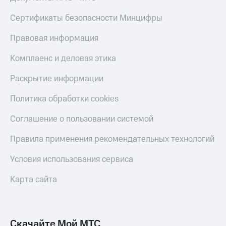
Live
и не
только
Сертификаты безопасности Минцифры
Гудок
Безопасность
Правовая информация
Мой
МТС
Финансы
Комплаенс и деловая этика
Все
Детям
Раскрытие информации
приложения
и родителям
Политика обработки cookies
Инвестиции
Здоровье
и фитнес
Получайте
Соглашение о пользовании системой
доход
Приложения
онлайн
Правила применения рекомендательных технологий
от МТС
Страхование
Акции
Условия использования сервиса
Покупка
полисов
Приложения
Карта сайта
онлайн
КИОН
Скидка 30%
на связь
КИОН
Музыка
Скачайте Мой МТС
С картой