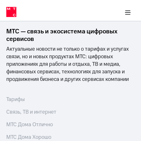
Перенести
ка 30% на связь
обильная связь
Сервисы и подписки
Интернет-магазин
Для дома
Скидка 30% на связь
Личные кабинеты
Финансы
Приложения
номер
ичные кабинеты
в МТС
Мобильная
связь
МТС — связь и экосистема цифровых
Тарифы
Интернет
сервисов
и
Актуальные новости не только о тарифах и услугах
ТВ
Услуги
связи, но и новых продуктах МТС: цифровых
Спутниковое
приложениях для работы и отдыха, ТВ и медиа,
ТВ
финансовых сервисах, технологиях для запуска и
Роуминг
продвижения бизнеса и других сервисах компании
МТС
Деньги
Личный
кабинет
Мобильная связь
Тарифы
Скачать
Перенести
приложение
номер
Связь, ТВ и интернет
Мой
в МТС
МТС
МТС Дома Отлично
Акции
Тарифы
МТС Дома Хорошо
Скидка 30%
Услуги