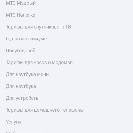
висы и подписки
Сертификаты
МТС Мудрый
МТС
безопасности
Premium
МТС Налегке
Всё
Подписка
под
Тарифы для спутникового ТВ
на гигабайты
рукой
интернета,
в Мой МТС
Год на максимуме
фильмы,
музыка
Посмотрите,
Полугодовой
и многое
что
другое
полезного
Тарифы для часов и модемов
Семейная
есть
группа
в нашем
Для ноутбука мини
приложении
Скидка
на тарифы,
Для ноутбука
КИОН
общие
подписки
Для устройств
КИОН
и услуги,
Музыка
доступ
Тарифы для домашнего телефона
к геолокации
КИОН
Кино,
Услуги
Строки
музыка,
книги