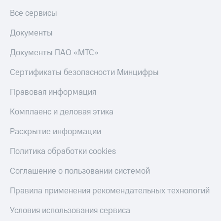
Скидка 30%
с карты
Все сервисы
на связь
МТС Деньги
Документы
С картой
Обзоры
МТС
товаров
Деньги
Документы ПАО «МТС»
МТС
Скидки
Накопления
до 40%
Сертификаты безопасности Минцифры
на смартфоны
Откладывайте
Правовая информация
деньги
при
и получайте
покупке
Комплаенс и деловая этика
доход 15%
со связью
Платежи
МТС
Раскрытие информации
и
переводы
Политика обработки cookies
Пополнить
Соглашение о пользовании системой
номер
МТС
Правила применения рекомендательных технологий
Настройки
Условия использования сервиса
автоплатежа