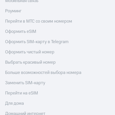
Мобильная связь
Live
и не
только
Роуминг
Гудок
Безопасность
Мой
Перейти в МТС со своим номером
МТС
Финансы
Оформить eSIM
Все
Детям
приложения
Оформить SIM-карту в Telegram
и родителям
Инвестиции
Здоровье
Оформить чистый номер
и фитнес
Получайте
Выбрать красивый номер
доход
Приложения
онлайн
от МТС
Больше возможностей выбора номера
Страхование
Акции
Заменить SIM-карту
Покупка
полисов
Приложения
Перейти на eSIM
онлайн
КИОН
Скидка 30%
Для дома
на связь
КИОН
Музыка
Домашний интернет
С картой