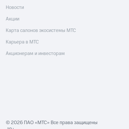
Смартфоны
Новости
Наушники
Акции
и
колонки
Карта салонов экосистемы МТС
Умные
часы
Карьера в МТС
и
трекеры
Акционерам и инвесторам
Умный
дом
Планшеты
Акции
и
скидки
Все
товары
© 2026 ПАО «МТС» Все права защищены