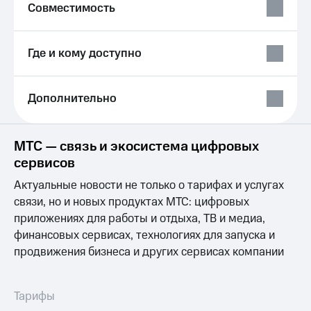
Выбрать
ТВ и телефон
Совместимость
красивый
для дома
номер
Услуги
Где и кому доступно
Заменить
SIM-
Личный
карту
кабинет
интернета
Дополнительно
Перейти
и
на
ТВ
eSIM
Личный
МТС — связь и экосистема цифровых
кабинет
сервисов
Для дома
спутникового
Выберите
ТВ
Актуальные новости не только о тарифах и услугах
и подключите
Скачать
ТВ
связи, но и новых продуктах МТС: цифровых
приложение
с выгодным
Мой
приложениях для работы и отдыха, ТВ и медиа,
тарифом
МТС
финансовых сервисах, технологиях для запуска и
Акции
продвижения бизнеса и других сервисах компании
Тарифы
Интернет,
ТВ и телефон
Видеонаблюдение
для дома
для дома
Тарифы