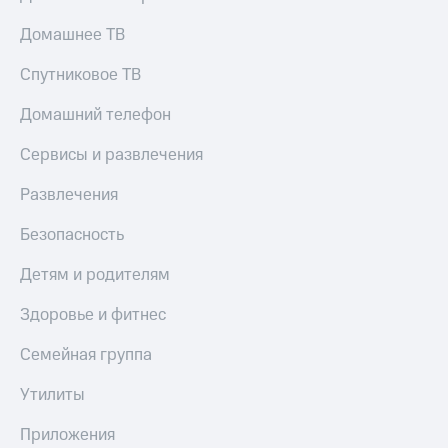
МТС
КИОН
Деньги
Домашнее ТВ
Строки
МТС
Накопления
Спутниковое ТВ
Live
Откладывайте
Домашний телефон
Гудок
деньги
и получайте
Мой
Сервисы и развлечения
доход 15%
МТС
Акции
Развлечения
Условия
Все
пополнения
приложения
Безопасность
Финансы
Скидка
Инвестиции
Детям и родителям
30%
на связь
Получайте
Здоровье и фитнес
доход
онлайн
Тарифы
Семейная группа
Страхование
RED,
РИИЛ
Утилиты
Покупка
и МТС Супер
полисов
дешевле
Приложения
онлайн
при оплате