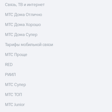
Услуги
Связь, ТВ и интернет
290 ₽/
мес
Акции
МТС Дома Отлично
МТС
Домашний
Premium
МТС Дома Хорошо
интернет
Подписка
МТС Дома Супер
Домашнее
на гигабайты
ТВ
интернета,
Тарифы мобильной связи
фильмы,
Спутниковое
музыка
МТС Проще
ТВ
и многое
другое
RED
Домашний
Семейная
телефон
группа
РИИЛ
Перейти
Скидка
в МТС
МТС Супер
на тарифы,
со своим
общие
номером
МТС ТОП
подписки
и услуги,
Поддержка
доступ
МТС Junior
к геолокации