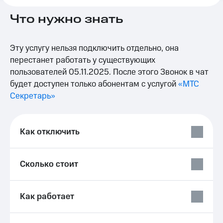
на связь
Что нужно знать
Роуминг
Тарифы
RED,
Семейная
РИИЛ
Эту услугу нельзя подключить отдельно, она
группа
и МТС
перестанет работать у существующих
Супер
пользователей 05.11.2025. После этого Звонок в чат
Заказать
дешевле
SIM-
будет доступен только абонентам с услугой
«МТС
при
карту
оплате
Секретарь»
с карты
Оформить
МТС
eSIM
Деньги
Как отключить
SIM-
Выберите
карта
и подключите
для
ТВ
Сколько стоит
иностранцев
с выгодным
тарифом
Оформить
Как работает
чистый
Тарифы
номер
Интернет,