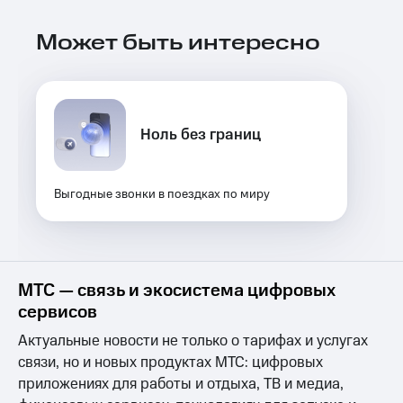
Выбрать
ТВ и телефон
красивый
для дома
Может быть интересно
номер
Услуги
Заменить
SIM-
Личный
карту
кабинет
интернета
Ноль без границ
Перейти
и
на
ТВ
eSIM
Личный
кабинет
Выгодные звонки в поездках по миру
Для дома
спутникового
Выберите
ТВ
и подключите
Скачать
ТВ
приложение
с выгодным
Мой
МТС — связь и экосистема цифровых
тарифом
МТС
сервисов
Акции
Тарифы
Актуальные новости не только о тарифах и услугах
Интернет,
связи, но и новых продуктах МТС: цифровых
ТВ и телефон
Видеонаблюдение
для дома
для дома
приложениях для работы и отдыха, ТВ и медиа,