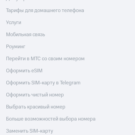
Live
и не
только
Тарифы для домашнего телефона
Гудок
Безопасность
Услуги
Мой
МТС
Финансы
Мобильная связь
Все
Детям
Роуминг
приложения
и родителям
Перейти в МТС со своим номером
Инвестиции
Здоровье
и фитнес
Получайте
Оформить eSIM
доход
Приложения
онлайн
Оформить SIM-карту в Telegram
от МТС
Страхование
Оформить чистый номер
Акции
Покупка
полисов
Выбрать красивый номер
Приложения
онлайн
КИОН
Скидка 30%
Больше возможностей выбора номера
на связь
КИОН
Музыка
Заменить SIM-карту
С картой