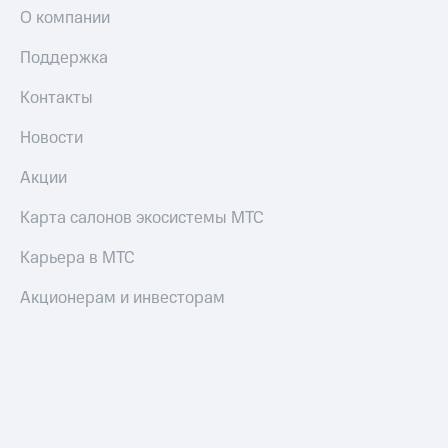
Смартфоны
О компании
Наушники
Поддержка
и
колонки
Контакты
Умные
Новости
часы
и
Акции
трекеры
Карта салонов экосистемы МТС
Умный
дом
Карьера в МТС
Планшеты
Акционерам и инвесторам
Акции
и
скидки
Все
товары