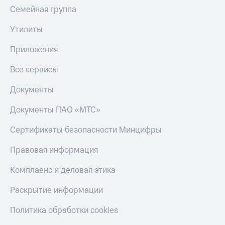
Скидка 30%
с карты
Семейная группа
на связь
МТС Деньги
Утилиты
С картой
Обзоры
МТС
товаров
Приложения
Деньги
МТС
Скидки
Все сервисы
Накопления
до 40%
на смартфоны
Документы
Откладывайте
деньги
при
Документы ПАО «МТС»
и получайте
покупке
доход 15%
со связью
Платежи
Сертификаты безопасности Минцифры
МТС
и
переводы
Правовая информация
Пополнить
Комплаенс и деловая этика
номер
МТС
Раскрытие информации
Настройки
Политика обработки cookies
автоплатежа