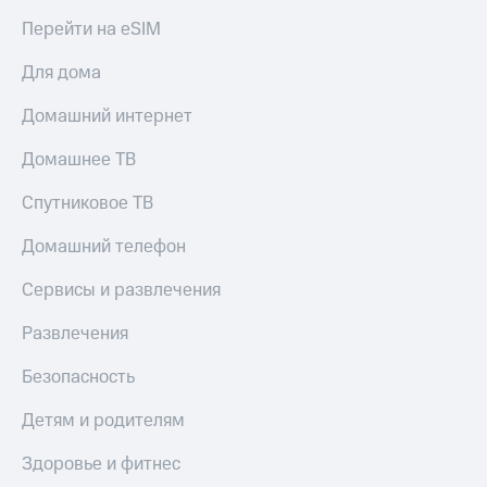
МТС
КИОН
Перейти на eSIM
Деньги
Строки
МТС
Для дома
Накопления
Live
Домашний интернет
Откладывайте
Гудок
деньги
Домашнее ТВ
и получайте
Мой
доход 15%
МТС
Акции
Спутниковое ТВ
Условия
Все
пополнения
Домашний телефон
приложения
Финансы
Скидка
Сервисы и развлечения
Инвестиции
30%
на связь
Получайте
Развлечения
доход
онлайн
Тарифы
Безопасность
Страхование
RED,
РИИЛ
Детям и родителям
Покупка
и МТС Супер
полисов
дешевле
Здоровье и фитнес
онлайн
при оплате