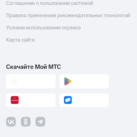
Соглашение о пользовании системой
Пополнить
номер
Правила применения рекомендательных технологий
другого
оператора
Условия использования сервиса
Оплата
Карта сайта
интернета
и
ТВ
Переводы
Скачайте Мой МТС
с
телефона
на карту
МТС Pay
Оплата
по QR-
коду
за границей
тернет-магазин