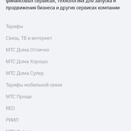
финансовых сервисах, технологиях для запуска и
Услуги
290 ₽/
продвижения бизнеса и других сервисах компании
мес
Акции
МТС
Домашний
Тарифы
Premium
интернет
Связь, ТВ и интернет
Подписка
Домашнее
на гигабайты
ТВ
МТС Дома Отлично
интернета,
фильмы,
Спутниковое
музыка
МТС Дома Хорошо
ТВ
и многое
другое
МТС Дома Супер
Домашний
Семейная
телефон
группа
Тарифы мобильной связи
Перейти
Скидка
МТС Проще
в МТС
на тарифы,
со своим
общие
RED
номером
подписки
и услуги,
РИИЛ
Поддержка
доступ
к геолокации