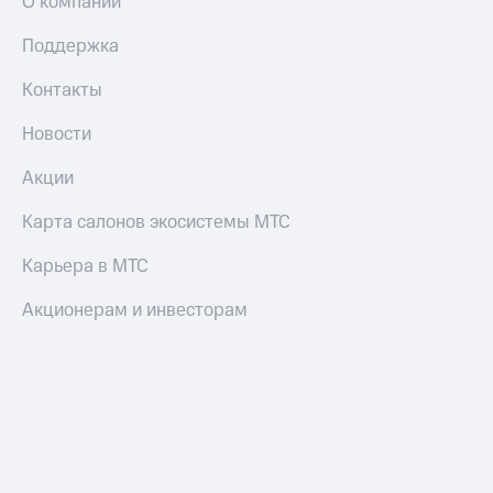
О компании
Смартфоны
Поддержка
Наушники
и
Контакты
колонки
Новости
Умные
часы
и
Акции
трекеры
Карта салонов экосистемы МТС
Умный
дом
Карьера в МТС
Планшеты
Акционерам и инвесторам
Акции
и
скидки
Все
товары