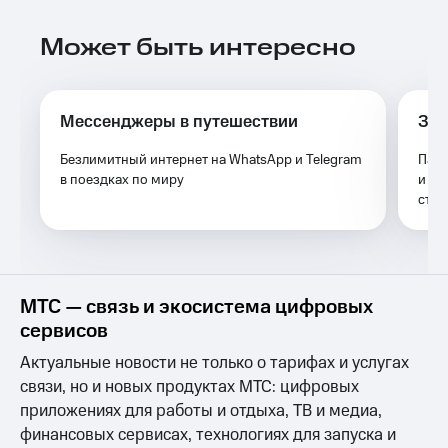
Выбрать
ТВ и телефон
красивый
для дома
Может быть интересно
номер
Услуги
Заменить
SIM-
Личный
карту
кабинет
Мессенджеры в путешествии
За 
интернета
Перейти
и
Безлимитный интернет на WhatsApp и Telegram
Паке
на
ТВ
в поездках по миру
и ин
eSIM
Личный
сто
кабинет
Для дома
спутникового
Выберите
ТВ
и подключите
Скачать
ТВ
приложение
МТС — связь и экосистема цифровых
с выгодным
Мой
тарифом
сервисов
МТС
Акции
Актуальные новости не только о тарифах и услугах
Тарифы
Интернет,
связи, но и новых продуктах МТС: цифровых
ТВ и телефон
Видеонаблюдение
приложениях для работы и отдыха, ТВ и медиа,
для дома
для дома
финансовых сервисах, технологиях для запуска и