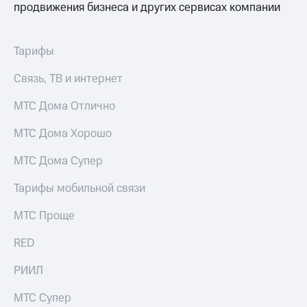
продвижения бизнеса и других сервисах компании
Услуги
290 ₽/
мес
Акции
Тарифы
МТС
Домашний
Premium
интернет
Связь, ТВ и интернет
Подписка
Домашнее
на гигабайты
МТС Дома Отлично
ТВ
интернета,
фильмы,
МТС Дома Хорошо
Спутниковое
музыка
ТВ
и многое
МТС Дома Супер
другое
Домашний
Семейная
Тарифы мобильной связи
телефон
группа
МТС Проще
Перейти
Скидка
в МТС
на тарифы,
RED
со своим
общие
номером
подписки
РИИЛ
и услуги,
Поддержка
доступ
МТС Супер
к геолокации