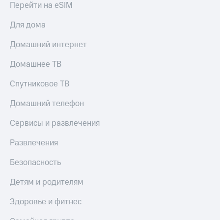
Перейти на eSIM
МТС
КИОН
Деньги
Строки
Для дома
МТС
Накопления
Live
Домашний интернет
Откладывайте
Гудок
деньги
Домашнее ТВ
и получайте
Мой
доход 15%
Спутниковое ТВ
МТС
Акции
Условия
Все
Домашний телефон
пополнения
приложения
Финансы
Сервисы и развлечения
Скидка
Инвестиции
30%
Развлечения
на связь
Получайте
доход
Безопасность
онлайн
Тарифы
Страхование
RED,
Детям и родителям
РИИЛ
Покупка
и МТС Супер
Здоровье и фитнес
полисов
дешевле
онлайн
при оплате