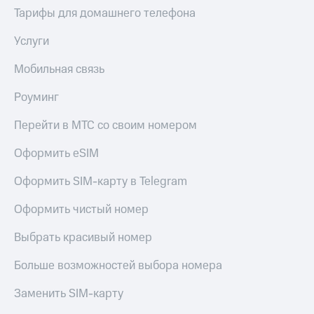
Live
и не
Тарифы для домашнего телефона
только
Гудок
Услуги
Безопасность
Мой
Мобильная связь
МТС
Финансы
Роуминг
Все
Детям
приложения
и родителям
Перейти в МТС со своим номером
Инвестиции
Здоровье
Оформить eSIM
и фитнес
Получайте
доход
Приложения
Оформить SIM-карту в Telegram
онлайн
от МТС
Страхование
Оформить чистый номер
Акции
Покупка
Выбрать красивый номер
полисов
Приложения
онлайн
КИОН
Больше возможностей выбора номера
Скидка 30%
на связь
КИОН
Заменить SIM-карту
Музыка
С картой