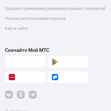
Пополнить
Правила применения рекомендательных технологий
номер
другого
Условия использования сервиса
оператора
Оплата
Карта сайта
интернета
и
ТВ
Скачайте Мой МТС
Переводы
с
телефона
на карту
МТС Pay
Оплата
по QR-
коду
за границей
тернет-магазин