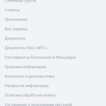
Семейная группа
Скидка 30%
с карты
на связь
МТС Деньги
Утилиты
С картой
Обзоры
Приложения
МТС
товаров
Деньги
Все сервисы
МТС
Скидки
Накопления
до 40%
Документы
на смартфоны
Откладывайте
деньги
Документы ПАО «МТС»
при
и получайте
покупке
доход 15%
Сертификаты безопасности Минцифры
со связью
Платежи
МТС
и
Правовая информация
переводы
Комплаенс и деловая этика
Пополнить
номер
Раскрытие информации
МТС
Политика обработки cookies
Настройки
автоплатежа
Соглашение о пользовании системой