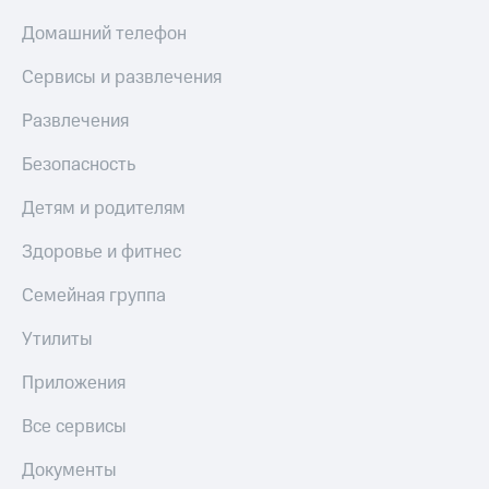
МТС
КИОН
Домашний телефон
Деньги
Строки
МТС
Сервисы и развлечения
Накопления
Live
Откладывайте
Развлечения
Гудок
деньги
и получайте
Безопасность
Мой
доход 15%
МТС
Акции
Детям и родителям
Условия
Все
пополнения
приложения
Здоровье и фитнес
Финансы
Скидка
Инвестиции
Семейная группа
30%
на связь
Получайте
Утилиты
доход
онлайн
Тарифы
Приложения
Страхование
RED,
РИИЛ
Все сервисы
Покупка
и МТС Супер
полисов
дешевле
Документы
онлайн
при оплате