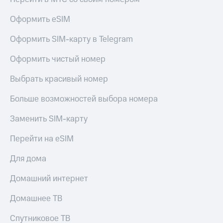
Live
и не
только
Оформить eSIM
Гудок
Безопасность
Оформить SIM-карту в Telegram
Мой
МТС
Финансы
Оформить чистый номер
Все
Детям
приложения
Выбрать красивый номер
и родителям
Инвестиции
Больше возможностей выбора номера
Здоровье
и фитнес
Получайте
Заменить SIM-карту
доход
Приложения
онлайн
от МТС
Перейти на eSIM
Страхование
Акции
Для дома
Покупка
полисов
Приложения
Домашний интернет
онлайн
КИОН
Скидка 30%
Домашнее ТВ
на связь
КИОН
Музыка
Спутниковое ТВ
С картой