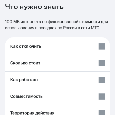
на связь
Что нужно знать
Роуминг
Тарифы
RED,
100 МБ интернета по фиксированной стоимости для
Семейная
РИИЛ
использования в поездках по России в сети МТС
группа
и МТС
Супер
Заказать
дешевле
SIM-
при
Как отключить
карту
оплате
с карты
Оформить
МТС
eSIM
Сколько стоит
Деньги
SIM-
Выберите
карта
и подключите
Как работает
для
ТВ
иностранцев
с выгодным
тарифом
Совместимость
Оформить
чистый
Тарифы
номер
Интернет,
Территория действия