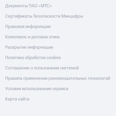
Скидка 30%
с карты
Документы ПАО «МТС»
на связь
МТС Деньги
Сертификаты безопасности Минцифры
С картой
Обзоры
МТС
товаров
Правовая информация
Деньги
МТС
Скидки
Комплаенс и деловая этика
Накопления
до 40%
на смартфоны
Откладывайте
Раскрытие информации
деньги
при
и получайте
Политика обработки cookies
покупке
доход 15%
со связью
Платежи
Соглашение о пользовании системой
МТС
и
переводы
Правила применения рекомендательных технологий
Пополнить
Условия использования сервиса
номер
МТС
Карта сайта
Настройки
автоплатежа