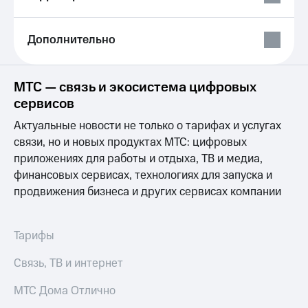
Выбрать
ТВ и телефон
красивый
для дома
номер
Дополнительно
Услуги
Заменить
SIM-
Личный
карту
кабинет
МТС — связь и экосистема цифровых
интернета
сервисов
Перейти
и
на
ТВ
Актуальные новости не только о тарифах и услугах
eSIM
Личный
связи, но и новых продуктах МТС: цифровых
кабинет
приложениях для работы и отдыха, ТВ и медиа,
Для дома
спутникового
Выберите
ТВ
финансовых сервисах, технологиях для запуска и
и подключите
Скачать
продвижения бизнеса и других сервисах компании
ТВ
приложение
с выгодным
Мой
тарифом
МТС
Тарифы
Акции
Тарифы
Связь, ТВ и интернет
Интернет,
ТВ и телефон
Видеонаблюдение
МТС Дома Отлично
для дома
для дома