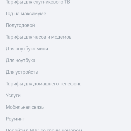
висы и подписки
Тарифы для спутникового ТВ
Сертификаты
МТС
безопасности
Premium
Год на максимуме
Всё
Подписка
под
Полугодовой
на гигабайты
рукой
интернета,
Тарифы для часов и модемов
в Мой МТС
фильмы,
музыка
Для ноутбука мини
Посмотрите,
и многое
что
другое
Для ноутбука
полезного
Семейная
есть
группа
в нашем
Для устройств
приложении
Скидка
Тарифы для домашнего телефона
на тарифы,
КИОН
общие
подписки
Услуги
КИОН
и услуги,
Музыка
доступ
Мобильная связь
к геолокации
КИОН
Кино,
Роуминг
Строки
музыка,
книги
Перейти в МТС со своим номером