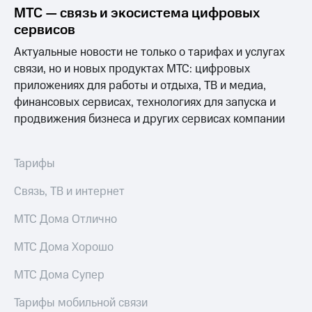
Выбрать
ТВ и телефон
МТС — связь и экосистема цифровых
красивый
для дома
сервисов
номер
Услуги
Актуальные новости не только о тарифах и услугах
Заменить
связи, но и новых продуктах МТС: цифровых
SIM-
Личный
карту
кабинет
приложениях для работы и отдыха, ТВ и медиа,
интернета
финансовых сервисах, технологиях для запуска и
Перейти
и
продвижения бизнеса и других сервисах компании
на
ТВ
eSIM
Личный
кабинет
Для дома
спутникового
Тарифы
Выберите
ТВ
и подключите
Скачать
Связь, ТВ и интернет
ТВ
приложение
с выгодным
Мой
МТС Дома Отлично
тарифом
МТС
Акции
МТС Дома Хорошо
Тарифы
Интернет,
МТС Дома Супер
ТВ и телефон
Видеонаблюдение
для дома
для дома
Тарифы мобильной связи