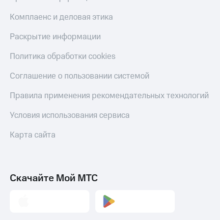
Скидка 30%
с карты
на связь
МТС Деньги
Комплаенс и деловая этика
С картой
Обзоры
Раскрытие информации
МТС
товаров
Деньги
Политика обработки cookies
МТС
Скидки
Накопления
до 40%
Соглашение о пользовании системой
на смартфоны
Откладывайте
Правила применения рекомендательных технологий
деньги
при
и получайте
покупке
Условия использования сервиса
доход 15%
со связью
Платежи
МТС
Карта сайта
и
переводы
Пополнить
номер
Скачайте Мой МТС
МТС
Настройки
автоплатежа