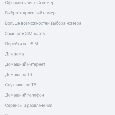
Live
Оформить чистый номер
и не
только
Гудок
Выбрать красивый номер
Безопасность
Мой
Больше возможностей выбора номера
МТС
Финансы
Заменить SIM-карту
Все
Детям
приложения
и родителям
Перейти на eSIM
Инвестиции
Здоровье
Для дома
и фитнес
Получайте
Домашний интернет
доход
Приложения
онлайн
от МТС
Домашнее ТВ
Страхование
Акции
Покупка
Спутниковое ТВ
полисов
Приложения
онлайн
Домашний телефон
КИОН
Скидка 30%
на связь
Сервисы и развлечения
КИОН
Музыка
С картой