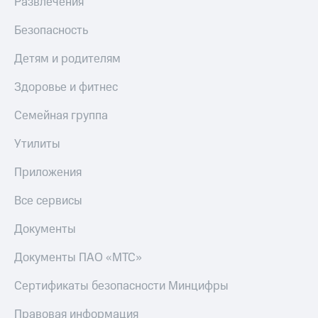
Развлечения
МТС
КИОН
Деньги
Строки
Безопасность
МТС
Накопления
Live
Детям и родителям
Откладывайте
Гудок
Здоровье и фитнес
деньги
и получайте
Мой
Семейная группа
доход 15%
МТС
Акции
Утилиты
Условия
Все
пополнения
приложения
Приложения
Финансы
Скидка
Инвестиции
30%
Все сервисы
на связь
Получайте
Документы
доход
онлайн
Тарифы
Документы ПАО «МТС»
Страхование
RED,
РИИЛ
Покупка
и МТС Супер
Сертификаты безопасности Минцифры
полисов
дешевле
онлайн
при оплате
Правовая информация