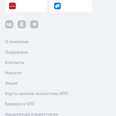
Пополнить
номер
другого
оператора
Оплата
интернета
и
О компании
ТВ
Поддержка
Переводы
с
Контакты
телефона
на карту
Новости
МТС Pay
Акции
Оплата
по QR-
Карта салонов экосистемы МТС
коду
за границей
Карьера в МТС
тернет-магазин
Акционерам и инвесторам