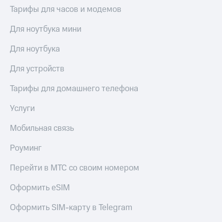
висы и подписки
Сертификаты
Тарифы для часов и модемов
МТС
безопасности
Premium
Для ноутбука мини
Всё
Подписка
под
на гигабайты
Для ноутбука
рукой
интернета,
в Мой МТС
фильмы,
Для устройств
музыка
Посмотрите,
и многое
Тарифы для домашнего телефона
что
другое
полезного
Семейная
Услуги
есть
группа
в нашем
Мобильная связь
приложении
Скидка
на тарифы,
Роуминг
КИОН
общие
подписки
Перейти в МТС со своим номером
КИОН
и услуги,
Музыка
доступ
Оформить eSIM
к геолокации
КИОН
Кино,
Строки
Оформить SIM-карту в Telegram
музыка,
книги