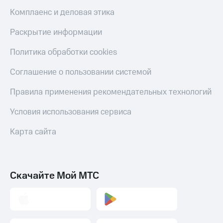
Скидка 30%
с карты
Комплаенс и деловая этика
на связь
МТС Деньги
Раскрытие информации
С картой
Обзоры
МТС
товаров
Политика обработки cookies
Деньги
МТС
Скидки
Накопления
Соглашение о пользовании системой
до 40%
на смартфоны
Откладывайте
Правила применения рекомендательных технологий
деньги
при
и получайте
Условия использования сервиса
покупке
доход 15%
со связью
Платежи
МТС
Карта сайта
и
переводы
Пополнить
Скачайте Мой МТС
номер
МТС
Настройки
автоплатежа