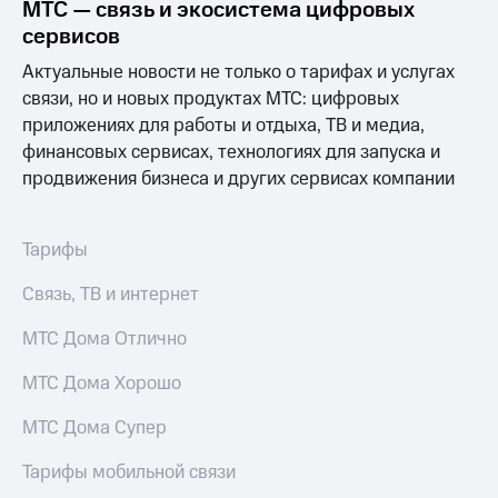
Выбрать
ТВ и телефон
МТС — связь и экосистема цифровых
красивый
для дома
сервисов
номер
Услуги
Актуальные новости не только о тарифах и услугах
Заменить
связи, но и новых продуктах МТС: цифровых
SIM-
Личный
приложениях для работы и отдыха, ТВ и медиа,
карту
кабинет
финансовых сервисах, технологиях для запуска и
интернета
Перейти
и
продвижения бизнеса и других сервисах компании
на
ТВ
eSIM
Личный
кабинет
Тарифы
Для дома
спутникового
Выберите
ТВ
Связь, ТВ и интернет
и подключите
Скачать
ТВ
приложение
МТС Дома Отлично
с выгодным
Мой
тарифом
МТС
МТС Дома Хорошо
Акции
Тарифы
МТС Дома Супер
Интернет,
ТВ и телефон
Видеонаблюдение
для дома
Тарифы мобильной связи
для дома