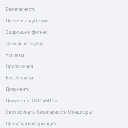
МТС
КИОН
Безопасность
Деньги
Строки
МТС
Накопления
Детям и родителям
Live
Откладывайте
Здоровье и фитнес
Гудок
деньги
и получайте
Семейная группа
Мой
доход 15%
МТС
Акции
Утилиты
Условия
Все
пополнения
приложения
Приложения
Финансы
Скидка
Инвестиции
Все сервисы
30%
на связь
Получайте
Документы
доход
онлайн
Тарифы
Документы ПАО «МТС»
Страхование
RED,
РИИЛ
Сертификаты безопасности Минцифры
Покупка
и МТС Супер
полисов
дешевле
Правовая информация
онлайн
при оплате