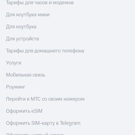
висы и подписки
Сертификаты
Тарифы для часов и модемов
МТС
безопасности
Premium
Для ноутбука мини
Всё
Подписка
под
Для ноутбука
на гигабайты
рукой
интернета,
в Мой МТС
Для устройств
фильмы,
музыка
Тарифы для домашнего телефона
Посмотрите,
и многое
что
другое
полезного
Услуги
Семейная
есть
группа
в нашем
Мобильная связь
приложении
Скидка
на тарифы,
Роуминг
КИОН
общие
подписки
Перейти в МТС со своим номером
КИОН
и услуги,
Музыка
доступ
Оформить eSIM
к геолокации
КИОН
Кино,
Оформить SIM-карту в Telegram
Строки
музыка,
книги