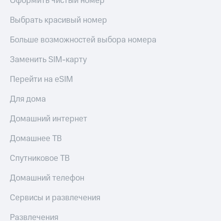
Оформить чистый номер
Live
и не
только
Выбрать красивый номер
Гудок
Безопасность
Больше возможностей выбора номера
Мой
МТС
Финансы
Заменить SIM-карту
Все
Детям
приложения
Перейти на eSIM
и родителям
Инвестиции
Для дома
Здоровье
и фитнес
Получайте
Домашний интернет
доход
Приложения
онлайн
от МТС
Домашнее ТВ
Страхование
Акции
Спутниковое ТВ
Покупка
полисов
Приложения
Домашний телефон
онлайн
КИОН
Скидка 30%
Сервисы и развлечения
на связь
КИОН
Музыка
Развлечения
С картой