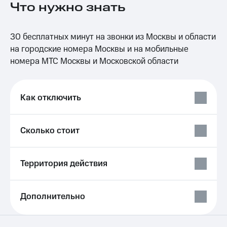
Что нужно знать
на связь
Роуминг
Тарифы
30 бесплатных минут на звонки из Москвы и области
RED,
Семейная
РИИЛ
на городские номера Москвы и на мобильные
группа
и МТС
номера МТС Москвы и Московской области
Супер
Заказать
дешевле
SIM-
при
карту
оплате
Как отключить
с карты
Оформить
МТС
eSIM
Деньги
Сколько стоит
SIM-
Выберите
карта
и подключите
для
ТВ
Территория действия
иностранцев
с выгодным
тарифом
Оформить
Дополнительно
чистый
Тарифы
номер
Интернет,