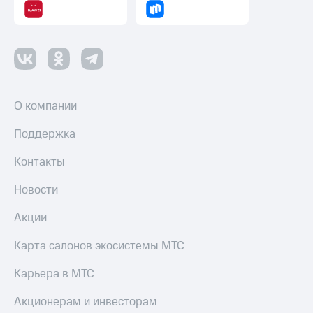
Пополнить
номер
другого
оператора
Оплата
интернета
О компании
и
ТВ
Поддержка
Переводы
с
Контакты
телефона
на карту
Новости
МТС Pay
Акции
Оплата
Карта салонов экосистемы МТС
по QR-
коду
Карьера в МТС
за границей
Акционерам и инвесторам
тернет-магазин