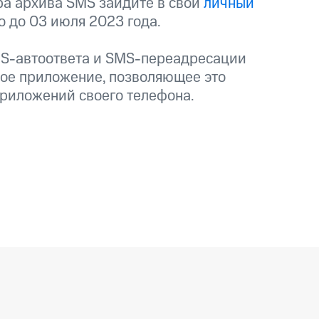
ра архива SMS зайдите в свой
личный
o до 03 июля 2023 года.
фитнес
Приложения от МТС
MS-автоответа и SMS-переадресации
Приложения
ое приложение, позволяющее это
приложений своего телефона.
Финансы
угого оператора
Оплата
Интернет-магазин