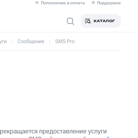
Пополнение и оплата
Поддержка
Скидка 30% на связь
Личные кабинеты
КАТАЛОГ
Мобильная связь
уги
Сообщения
SMS Pro
IM-карта для иностранцев
M
Для дома
ерейти в МТС со своим
ой МТС
Сервисы и подписки
прекращается предоставление услуги