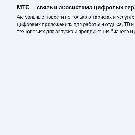
и в аккумуляторах SMS для 
МТС — связь и экосистема цифровых се
Все цены указаны с учетом 
Актуальные новости не только о тарифах и услугах
цифровых приложениях для работы и отдыха, ТВ и
SMS Pro = СМС Про.
технологиях для запуска и продвижения бизнеса и
Услуга закрыта для подключ