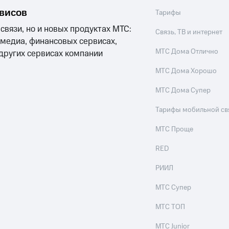
тарифных планов.
рвисов
Тарифы
НДС.
 связи, но и новых продуктах МТС:
Связь, ТВ и интернет
 медиа, финансовых сервисах,
МТС Дома Отлично
 других сервисах компании
ения с 29.04.2022
МТС Дома Хорошо
МТС Дома Супер
Тарифы мобильной св
МТС Проще
RED
РИИЛ
МТС Супер
МТС ТОП
МТС Junior