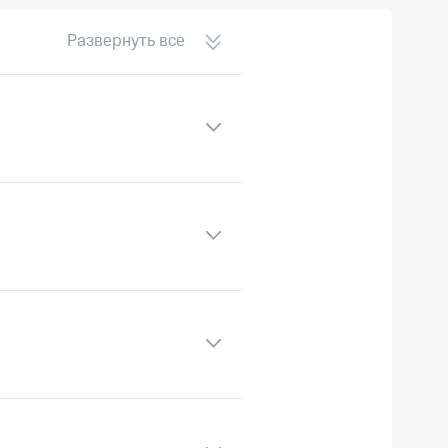
скидки
Все товары
Развернуть все
ействующих пользователей
е SMS взимается плата
 Pro используя при
 по тексту сообщения.
в абонентов любых
омера телефонов.
деле SMS Pro.
ться входящие SMS;