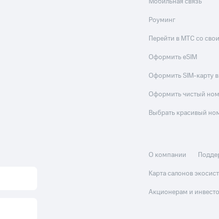
Мобильная связь
Роуминг
Перейти в МТС со св
Оформить eSIM
Оформить SIM-карту в
Оформить чистый но
Выбрать красивый но
О компании
Подде
Карта салонов экоси
Акционерам и инвест