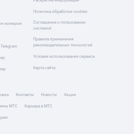
Раскрытие информации
Политика обработки cookies
Соглашение о пользовании
оим номером
системой
Правила применения
рекомендательных технологий
 Telegram
Условия использования сервиса
мер
Карта сайта
мер
ржка
Контакты
Новости
Акции
стемы МТС
Карьера в МТС
орам