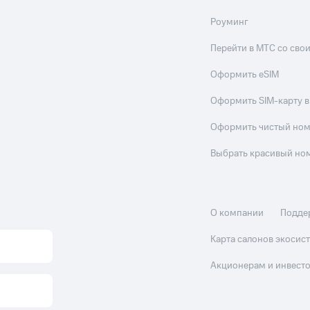
Роуминг
Перейти в МТС со св
Оформить eSIM
Оформить SIM-карту в
Оформить чистый но
Выбрать красивый но
О компании
Подде
Карта салонов экоси
Акционерам и инвест