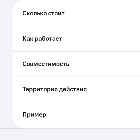
ле при оплате с карты МТС Деньги
Сколько стоит
Как работает
Совместимость
Территория действия
Пример