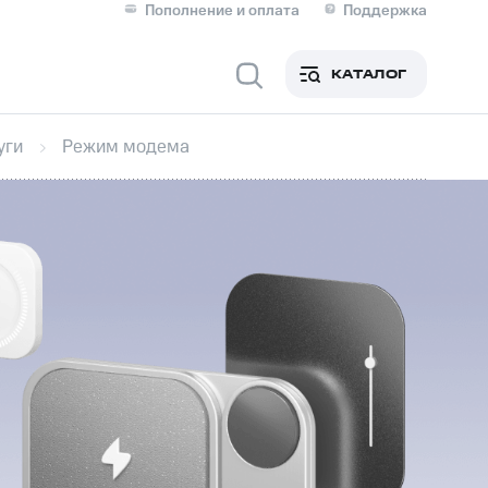
Пополнение и оплата
Поддержка
Скидка 30% на связь
Личные кабинеты
КАТАЛОГ
Мобильная связь
уги
Режим модема
IM-карта для иностранцев
M
Для дома
ерейти в МТС со своим
ой МТС
Сервисы и подписки
фитнес
Приложения от МТС