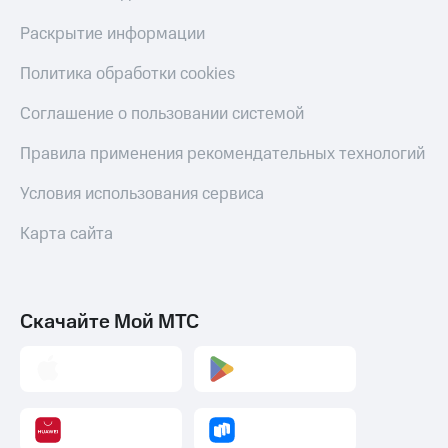
Скидка 30%
с карты
на связь
МТС Деньги
Раскрытие информации
С картой
Обзоры
Политика обработки cookies
МТС
товаров
Деньги
Соглашение о пользовании системой
МТС
Скидки
Накопления
до 40%
Правила применения рекомендательных технологий
на смартфоны
Откладывайте
Условия использования сервиса
деньги
при
и получайте
покупке
Карта сайта
доход 15%
со связью
Платежи
МТС
и
переводы
Скачайте Мой МТС
Пополнить
номер
МТС
Настройки
автоплатежа