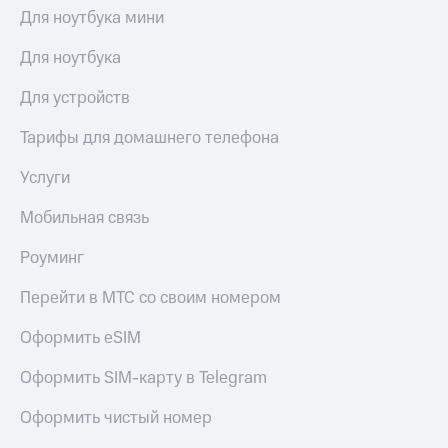
висы и подписки
Сертификаты
Для ноутбука мини
МТС
безопасности
Premium
Для ноутбука
Всё
Подписка
под
Для устройств
на гигабайты
рукой
интернета,
в Мой МТС
фильмы,
Тарифы для домашнего телефона
музыка
Посмотрите,
и многое
Услуги
что
другое
полезного
Семейная
Мобильная связь
есть
группа
в нашем
Роуминг
приложении
Скидка
на тарифы,
Перейти в МТС со своим номером
КИОН
общие
подписки
Оформить eSIM
КИОН
и услуги,
Музыка
доступ
Оформить SIM-карту в Telegram
к геолокации
КИОН
Кино,
Строки
Оформить чистый номер
музыка,
книги