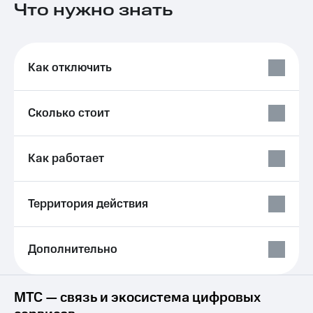
Что нужно знать
на связь
Роуминг
Тарифы
RED,
Семейная
РИИЛ
Как отключить
группа
и МТС
Супер
Заказать
дешевле
Сколько стоит
SIM-
при
карту
оплате
с карты
Оформить
Как работает
МТС
eSIM
Деньги
SIM-
Выберите
Территория действия
карта
и подключите
для
ТВ
иностранцев
с выгодным
Дополнительно
тарифом
Оформить
чистый
Тарифы
номер
МТС — связь и экосистема цифровых
Интернет,