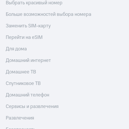
Live
Выбрать красивый номер
и не
только
Гудок
Больше возможностей выбора номера
Безопасность
Мой
Заменить SIM-карту
МТС
Финансы
Перейти на eSIM
Все
Детям
приложения
и родителям
Для дома
Инвестиции
Здоровье
Домашний интернет
и фитнес
Получайте
Домашнее ТВ
доход
Приложения
онлайн
от МТС
Спутниковое ТВ
Страхование
Акции
Покупка
Домашний телефон
полисов
Приложения
онлайн
Сервисы и развлечения
КИОН
Скидка 30%
на связь
Развлечения
КИОН
Музыка
С картой