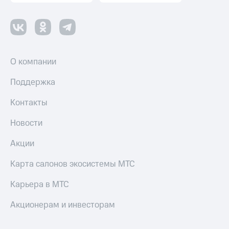
Пополнить
номер
другого
оператора
Оплата
О компании
интернета
и
Поддержка
ТВ
Контакты
Переводы
с
Новости
телефона
на карту
Акции
МТС Pay
Карта салонов экосистемы МТС
Оплата
Карьера в МТС
по QR-
коду
за границей
Акционерам и инвесторам
тернет-магазин