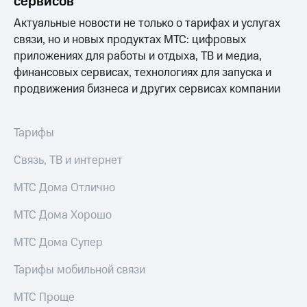
сервисов
Выбрать
ТВ и телефон
красивый
для дома
Актуальные новости не только о тарифах и услугах
номер
связи, но и новых продуктах МТС: цифровых
Услуги
Заменить
приложениях для работы и отдыха, ТВ и медиа,
SIM-
Личный
финансовых сервисах, технологиях для запуска и
карту
кабинет
продвижения бизнеса и других сервисах компании
интернета
Перейти
и
на
ТВ
Тарифы
eSIM
Личный
кабинет
Связь, ТВ и интернет
Для дома
спутникового
Выберите
ТВ
и подключите
Скачать
МТС Дома Отлично
ТВ
приложение
с выгодным
Мой
МТС Дома Хорошо
тарифом
МТС
Акции
МТС Дома Супер
Тарифы
Интернет,
Тарифы мобильной связи
ТВ и телефон
Видеонаблюдение
для дома
для дома
МТС Проще