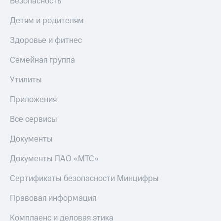
Безопасность
МТС
КИОН
Деньги
Строки
Детям и родителям
МТС
Накопления
Live
Здоровье и фитнес
Откладывайте
Гудок
Семейная группа
деньги
и получайте
Мой
Утилиты
доход 15%
МТС
Акции
Приложения
Условия
Все
пополнения
приложения
Все сервисы
Финансы
Скидка
Инвестиции
Документы
30%
на связь
Получайте
Документы ПАО «МТС»
доход
онлайн
Тарифы
Сертификаты безопасности Минцифры
Страхование
RED,
РИИЛ
Покупка
и МТС Супер
Правовая информация
полисов
дешевле
онлайн
при оплате
Комплаенс и деловая этика