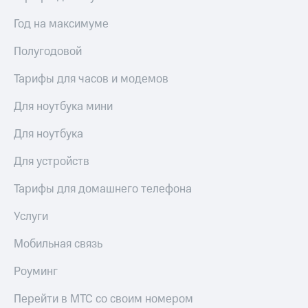
висы и подписки
Сертификаты
МТС
безопасности
Год на максимуме
Premium
Всё
Полугодовой
Подписка
под
на гигабайты
рукой
Тарифы для часов и модемов
интернета,
в Мой МТС
фильмы,
Для ноутбука мини
музыка
Посмотрите,
и многое
что
другое
Для ноутбука
полезного
Семейная
есть
группа
Для устройств
в нашем
приложении
Скидка
Тарифы для домашнего телефона
на тарифы,
КИОН
общие
Услуги
подписки
КИОН
и услуги,
Мобильная связь
Музыка
доступ
к геолокации
Роуминг
КИОН
Кино,
Строки
музыка,
Перейти в МТС со своим номером
книги