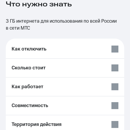
Что нужно знать
на связь
Роуминг
Тарифы
3 ГБ интернета для использования по всей России
RED,
Семейная
РИИЛ
в сети МТС
группа
и МТС
Супер
Заказать
дешевле
SIM-
Как отключить
при
карту
оплате
с карты
Оформить
МТС
Сколько стоит
eSIM
Деньги
SIM-
Выберите
Как работает
карта
и подключите
для
ТВ
иностранцев
с выгодным
тарифом
Совместимость
Оформить
чистый
Тарифы
номер
Территория действия
Интернет,