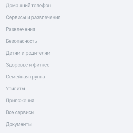
МТС
Домашний телефон
КИОН
Деньги
Строки
МТС
Сервисы и развлечения
Накопления
Live
Развлечения
Откладывайте
Гудок
деньги
Безопасность
и получайте
Мой
доход 15%
МТС
Детям и родителям
Акции
Условия
Все
Здоровье и фитнес
пополнения
приложения
Финансы
Семейная группа
Скидка
Инвестиции
30%
Утилиты
на связь
Получайте
доход
Приложения
онлайн
Тарифы
Страхование
RED,
Все сервисы
РИИЛ
Покупка
и МТС Супер
Документы
полисов
дешевле
онлайн
при оплате