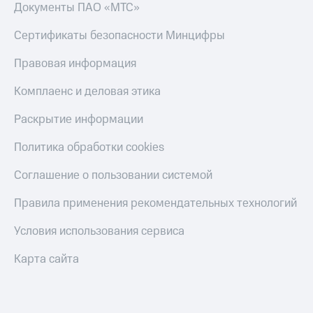
Скидка 30%
с карты
Документы ПАО «МТС»
на связь
МТС Деньги
Сертификаты безопасности Минцифры
С картой
Обзоры
МТС
товаров
Правовая информация
Деньги
МТС
Скидки
Комплаенс и деловая этика
Накопления
до 40%
на смартфоны
Раскрытие информации
Откладывайте
деньги
при
Политика обработки cookies
и получайте
покупке
доход 15%
со связью
Соглашение о пользовании системой
Платежи
МТС
и
Правила применения рекомендательных технологий
переводы
Условия использования сервиса
Пополнить
номер
Карта сайта
МТС
Настройки
автоплатежа