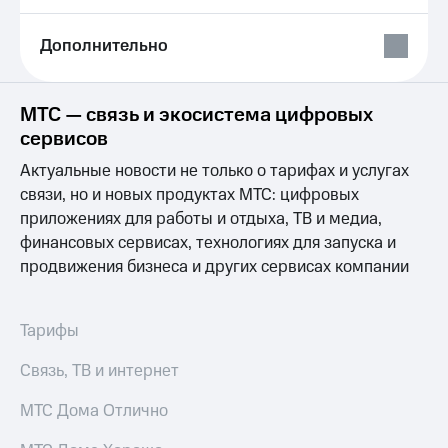
Выбрать
ТВ и телефон
красивый
для дома
номер
Дополнительно
Услуги
Заменить
SIM-
Личный
МТС — связь и экосистема цифровых
карту
кабинет
сервисов
интернета
Перейти
и
Актуальные новости не только о тарифах и услугах
на
ТВ
eSIM
связи, но и новых продуктах МТС: цифровых
Личный
кабинет
приложениях для работы и отдыха, ТВ и медиа,
Для дома
спутникового
финансовых сервисах, технологиях для запуска и
Выберите
ТВ
продвижения бизнеса и других сервисах компании
и подключите
Скачать
ТВ
приложение
с выгодным
Мой
тарифом
МТС
Тарифы
Акции
Тарифы
Связь, ТВ и интернет
Интернет,
ТВ и телефон
Видеонаблюдение
МТС Дома Отлично
для дома
для дома