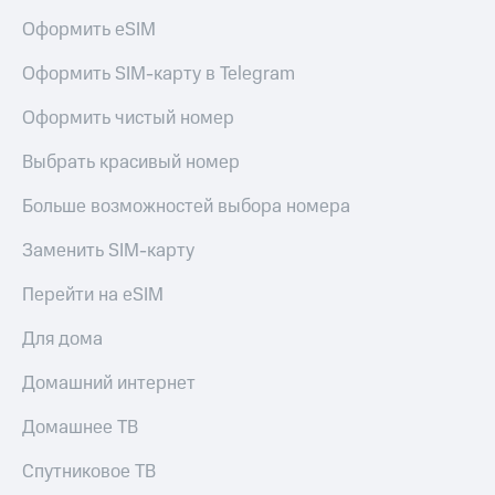
Live
и не
Оформить eSIM
только
Гудок
Оформить SIM-карту в Telegram
Безопасность
Мой
МТС
Финансы
Оформить чистый номер
Все
Детям
Выбрать красивый номер
приложения
и родителям
Больше возможностей выбора номера
Инвестиции
Здоровье
и фитнес
Заменить SIM-карту
Получайте
доход
Приложения
Перейти на eSIM
онлайн
от МТС
Страхование
Для дома
Акции
Покупка
Домашний интернет
полисов
Приложения
онлайн
КИОН
Скидка 30%
Домашнее ТВ
на связь
КИОН
Спутниковое ТВ
Музыка
С картой