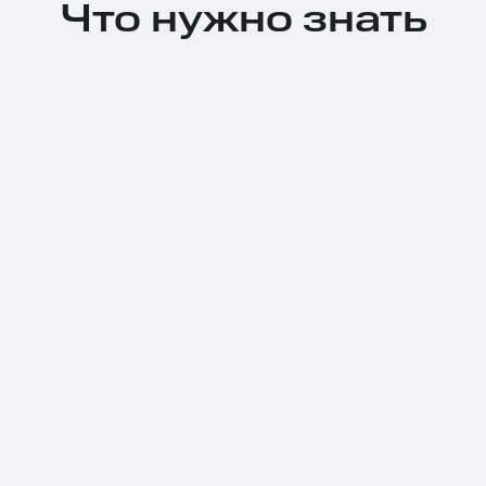
Что нужно знать
Тарифы RED, РИИЛ и МТС Супер дешев
Обзоры товаров
Скидки до 40%
на смартфоны
при покупке со связью МТС