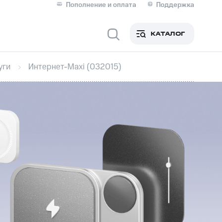
Пополнение и оплата
Поддержка
Скидка 30% на связь
Личные кабинеты
КАТАЛОГ
Мобильная связь
уги
Интернет-Maxi (032015)
IM-карта для иностранцев
M
Для дома
ерейти в МТС со своим
ой МТС
Сервисы и подписки
фитнес
Приложения от МТС