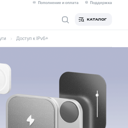
Пополнение и оплата
Поддержка
Скидка 30% на связь
Личные кабинеты
КАТАЛОГ
Мобильная связь
уги
Доступ к IPv6+
IM-карта для иностранцев
M
Для дома
ерейти в МТС со своим
ой МТС
Сервисы и подписки
фитнес
Приложения от МТС