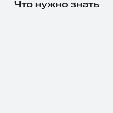
Что нужно знать
Тарифы RED, РИИЛ и МТС Супер дешев
Обзоры товаров
Скидки до 40%
на смартфоны
при покупке со связью МТС