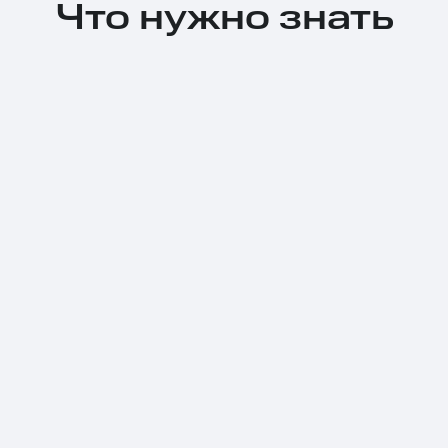
Что нужно знать
Тарифы RED, РИИЛ и МТС Супер дешев
Обзоры товаров
Скидки до 40%
на смартфоны
при покупке со связью МТС