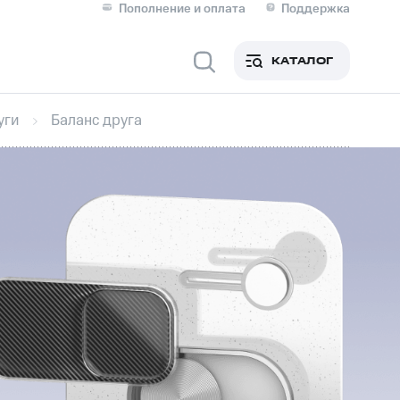
Пополнение и оплата
Поддержка
Скидка 30% на связь
Личные кабинеты
КАТАЛОГ
Мобильная связь
уги
Баланс друга
IM-карта для иностранцев
M
Для дома
ерейти в МТС со своим
ой МТС
Сервисы и подписки
фитнес
Приложения от МТС