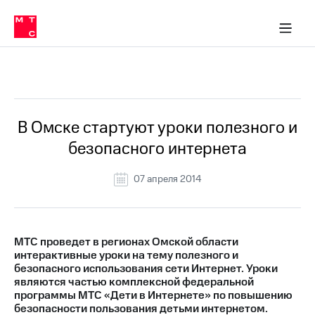
О
сторам и акционерам
Комплаенс и деловая этика
Устойчивое развитие
Медиа-центр
О МТС
О МТС
На главную
компании
О
компании
Стратегия
Стратегия
Все Новости
Карьера
в МТС
Карьера
в МТС
Пресс-
В Омске стартуют уроки полезного и
релизы
История
безопасного интернета
компании
МТС
о технологиях
Руководство
07 апреля 2014
региона
Правовая
информация
МТС проведет в регионах Омской области
интерактивные уроки на тему полезного и
Контакты
безопасного использования сети Интернет. Уроки
являются частью комплексной федеральной
Медиа-центр
программы МТС «Дети в Интернете» по повышению
Пресс-
безопасности пользования детьми интернетом.
релизы