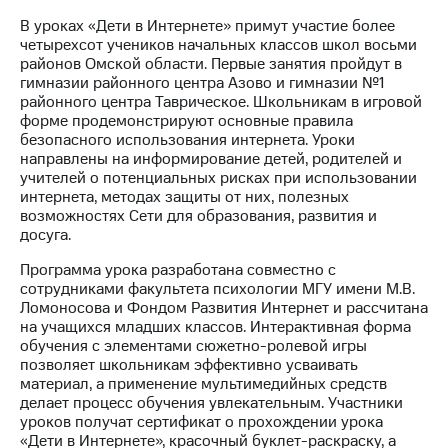
В уроках «Дети в Интернете» примут участие более
МТС
четырехсот учеников начальных классов школ восьми
о технологиях
районов Омской области. Первые занятия пройдут в
гимназии районного центра Азово и гимназии №1
Достижения
районного центра Таврическое. Школьникам в игровой
форме продемонстрируют основные правила
Интервью
безопасного использования интернета. Уроки
направлены на информирование детей, родителей и
Финансовая
учителей о потенциальных рисках при использовании
отчетность
интернета, методах защиты от них, полезных
возможностях Сети для образования, развития и
Контакты
досуга.
Пригласить
Программа урока разработана совместно с
спикера
сотрудниками факультета психологии МГУ имени М.В.
Ломоносова и Фондом Развития Интернет и рассчитана
м и акционерам
на учащихся младших классов. Интерактивная форма
Корпоративное
обучения с элементами сюжетно-ролевой игры
управление
позволяет школьникам эффективно усваивать
материал, а применение мультимедийных средств
Корпоративный
делает процесс обучения увлекательным. Участники
секретарь
уроков получат сертификат о прохождении урока
Раскрытие
«Дети в Интернете», красочный буклет-раскраску, а