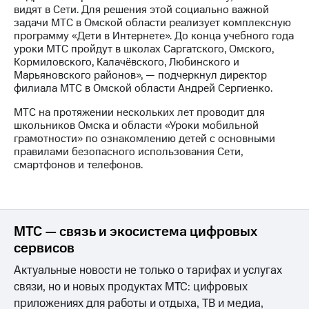
акций
видят в Сети. Для решения этой социально важной
Дивиденды
задачи МТС в Омской области реализует комплексную
Рынок
программу «Дети в Интернете». До конца учебного года
облигаций
уроки МТС пройдут в школах Саргатского, Омского,
Кормиловского, Калачёвского, Любинского и
Описание
Марьяновского районов», — подчеркнул директор
Еврооблигации-2023
филиала МТС в Омской области Андрей Сергиенко.
Уведомление
МТС на протяжении нескольких лет проводит для
о
школьников Омска и области «Уроки мобильной
погашении
грамотности» по ознакомлению детей с основными
именных
правилами безопасного использования Сети,
облигаций
смартфонов и телефонов.
Другое
Регистратор
Реквизиты
Контакты
МТС — связь и экосистема цифровых
йчивое развитие
и деловая этика
сервисов
На главную
Актуальные новости не только о тарифах и услугах
связи, но и новых продуктах МТС: цифровых
приложениях для работы и отдыха, ТВ и медиа,