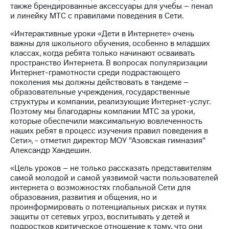
информации
также брендированные аксессуары для учебы – пенал
Информация
и линейку МТС с правилами поведения в Сети.
акционерам
Документы
«Интерактивные уроки «Дети в Интернете» очень
ПАО
важны для школьного обучения, особенно в младших
"МТС"
классах, когда ребята только начинают осваивать
Собрания
пространство Интернета. В вопросах популяризации
акционеров
Интернет-грамотности среди подрастающего
Личный
поколения мы должны действовать в тандеме –
кабинет
образовательные учреждения, государственные
акционера
структуры и компании, реализующие Интернет-услуг.
Акционерный
Поэтому мы благодарны компании МТС за уроки,
капитал
которые обеспечили максимальную вовлеченность
Контроль
наших ребят в процесс изучения правил поведения в
и
Сети», - отметил директор МОУ "Азовская гимназия"
аудит
Александр Хандешин.
Рынок
акций
«Цель уроков – не только рассказать представителям
самой молодой и самой уязвимой части пользователей
Описание
интернета о возможностях глобальной Сети для
Программа
образования, развития и общения, но и
приобретения
проинформировать о потенциальных рисках и путях
Порядок
защиты от сетевых угроз, воспитывать у детей и
выкупа
подростков критическое отношение к тому, что они